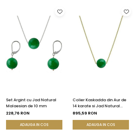
Set Argint cu Jad Natural
Colier Kaskadda din Aur de
Malaesian de 10 mm
14 karate si Jad Natural
Malaesian de 8 mm
228,76 RON
895,59 RON
ADAUGA IN COS
ADAUGA IN COS