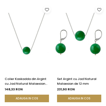
Colier Kaskadda din Argint
Set Argint cu Jad Natural
cu Jad Natural Malaesian
Malaesian de 12 mm
de 8 mm
148,33 RON
231,90 RON
ADAUGA IN COS
ADAUGA IN COS