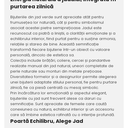
purtarea zilnică
Bijuteriile din jad verde sunt apreciate atât pentru
frumusețea lor naturală, cât și pentru simbolismul
asociat acestei pietre semiprețioase. Jadul este
recunoscut ca piatră a liniștii, a clarității emoționale și a
echilibrului interior, fiind purtat pentru a susține armonia,
relațiile și starea de bine. Această semnificație
transformă fiecare bijuterie într-un obiect cu valoare
personală, dincolo de estetica sa.
Colecția include brățări, coliere, cercei și pandantive
realizate manual din jad natural, uneori completate de
perle naturale sau monturi din metale prețioase.
Diversitatea formelor și a designurilor permite alegerea
unei bijuterii adaptate stilului personal, fie pentru purtare
zilnică, fie ca piesă centrală cu mesaj simbolic.
Prin încărcătura lor emoțională și aspectul elegant,
bijuteriile cu jad sunt frecvent alese ca daruri cu
semnificație. Sunt apreciate de femeile care caută
conexiunea cu natura, echilibrul interior și un accesoriu
care să îmbine estetica rafinată cu o intenție profundă.
Poartă Echilibru, Alege Jad