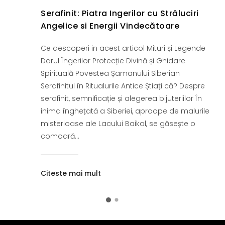
Serafinit: Piatra Ingerilor cu Străluciri
Angelice si Energii Vindecătoare
Ce descoperi in acest articol Mituri și Legende
Darul Îngerilor Protecție Divină și Ghidare
Spirituală Povestea Șamanului Siberian
Serafinitul în Ritualurile Antice Știați că? Despre
serafinit, semnificație și alegerea bijuteriilor În
inima înghețată a Siberiei, aproape de malurile
misterioase ale Lacului Baikal, se găsește o
comoară...
Citeste mai mult