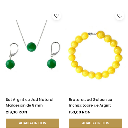
Seturi Perle cu Argint
Brățări cu Perle
Pandantive cu Perle
Brose cu Perle
Set Argint cu Jad Natural
Bratara Jad Galben cu
Malaesian de 8 mm
Inchizatoare de Argint
219,36 RON
153,00 RON
ADAUGA IN COS
ADAUGA IN COS