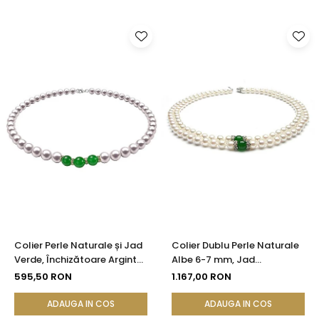
Colier Perle Naturale și Jad
Colier Dublu Perle Naturale
Verde, Închizătoare Argint
Albe 6-7 mm, Jad
925 | KASKADDA®
Malaezian 8 mm, Argint 925|
595,50 RON
1.167,00 RON
KASKADDA®
ADAUGA IN COS
ADAUGA IN COS