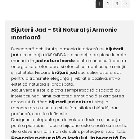
1
2
3
Bijuterii Jad – Stil Natural și Armonie
Interioară
Descoperă echilibrul și armonia interioară cu
bijuterii
jad
din colecția KASKADDA – o selecție de piese lucrate
manual din
jad natural verde
, piatra cunoscută pentru
energia sa protectoare și efectul calmant asupra minții
și sufletului. Fiecare
brățară jad
sau colier este creat
pentru a transmite eleganță și vibrație pozitivă, într-o
estetică naturală și proaspătă.
Jadul verde este o piatră semiprețioasă asociată cu
înțelepciunea inimii, claritatea emoțională și atragerea
norocului. Purtând
bijuterii jad natural
, simți o
reconectare cu natura și cu feminitatea blândă, dar
profundă, care te definește.
Designurile elegante pun în valoare textura și nuanța
pură a pietrei, iar fiecare bijuterie este creată cu intenția
de a deveni un talisman de calm, protecție și stabilitate.
Energia naturală a jadului, integrată în