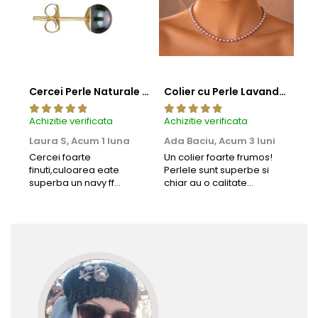
Cercei Perle Naturale Negre 5-6 mm, Buton AAA, Aur 14K (aur 585), Tip Șurub | KASKADDA®
Colier cu Perle Lavanda la Baza Gatului, de 4-5 mm, Perle Rare, Calitate AAA+, Aur 14K | KASKADDA®
Achizitie verificata
Achizitie verificata
Achi
Laura S,
Acum 1 luna
Ada Baciu,
Acum 3 luni
Mun
Acu
Cercei foarte
Un colier foarte frumos!
finuti,culoarea eate
Perlele sunt superbe si
Bun
superba un navy ff
chiar au o calitate
cu b
frumos.Lucrati bine,cu
extraordinara.
sup
siguranta am sa revin pt
deca
mai multe comenzi.❤️
Rec