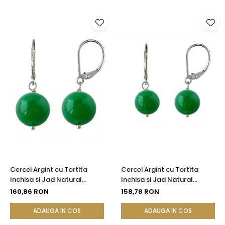
Cercei Argint cu Tortita
Cercei Argint cu Tortita
Inchisa si Jad Natural
Inchisa si Jad Natural
Malaesian de 10 mm
Malaesian de 8 mm
160,86 RON
158,78 RON
ADAUGA IN COS
ADAUGA IN COS