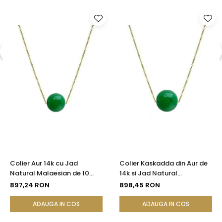
Colier Aur 14k cu Jad
Colier Kaskadda din Aur de
Natural Malaesian de 10
14k si Jad Natural
mm
Malaesian de 12 mm
897,24 RON
898,45 RON
ADAUGA IN COS
ADAUGA IN COS