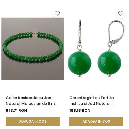
Colier Kaskadda cu Jad
Cercei Argint cu Tortita
Natural Malaesian de 8 mm
Inchisa si Jad Natural
si Inchizatoare de Aur de 14
Malaesian de 12 mm
873,71 RON
168,18 RON
karate | KASKADDA®
ADAUGA IN COS
ADAUGA IN COS