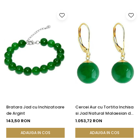
Bratara Jad cu Inchizatoare
Cercei Aur cu Tortita Inchisa
de Argint
si Jad Natural Malaesian de
8 mm
143,50 RON
1.053,72 RON
ADAUGA IN COS
ADAUGA IN COS