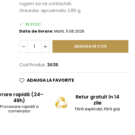
rugam sa ne contactati.
Greutate: aproximativ 2.80 g
IN STOC
Data de livrare:
Marti, 11.08.2026
ADAUGA IN COS
Cod Produs:
3035
ADAUGA LA FAVORITE
vrare rapidă (24–
Retur gratuit în 14
48h)
zile
Procesare rapidă a
Fără explicații, fără griji
comenzilor