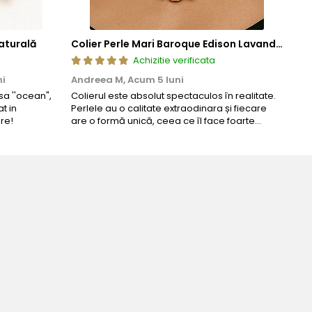
aturală
Colier Perle Mari Baroque Edison Lavandă, Calitatea AAA, Aur 14K | KASKADDA®
Achizitie verificata
ni
Andreea M,
Acum 5 luni
Mar
a ''ocean",
Colierul este absolut spectaculos în realitate.
Un c
t in
Perlele au o calitate extraodinara și fiecare
coma
re!
are o formă unică, ceea ce îl face foarte
comp
special. Nu seamănă cu nimic din ce am văzut
până acum. L-am purtat la un eveniment și am
primit multe ...