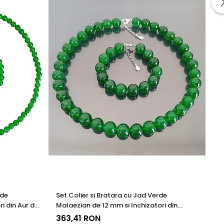
ze frumusetea si valoarea in timp. Prin aplicarea acestor tehnici
cura de bijuterii rafinate, concepute pentru a oferi atat placere
rde
Set Colier si Bratara cu Jad Verde
Co
i din Aur de
Malaezian de 12 mm si Inchizatori din
de
Argint
KA
363,41 RON
2