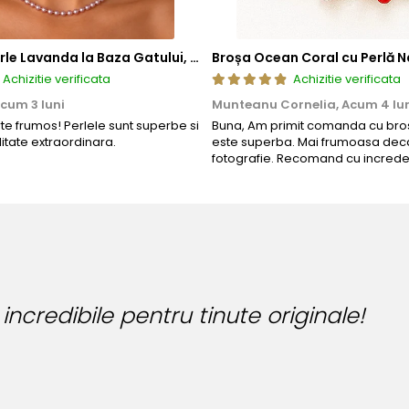
Colier cu Perle Lavanda la Baza Gatului, de 4-5 mm, Perle Rare, Calitate AAA+, Aur 14K | KASKADDA®
Broșa Ocean Coral cu Perlă N
Achizitie verificata
Achizitie verificata
cum 3 luni
Munteanu Cornelia,
Acum 4 lu
rte frumos! Perlele sunt superbe si
Buna, Am primit comanda cu bros
litate extraordinara.
este superba. Mai frumoasa deca
fotografie. Recomand cu increde
 incredibile pentru tinute originale!