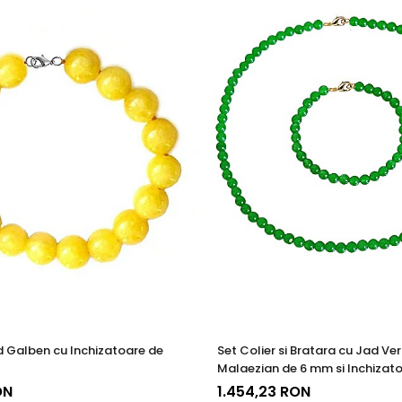
tica, functionalitate si rezistenta, permitand bijuteriilor sa isi pastre
a, ci si sigura si rezistenta la uzura zilnica. Astfel, clientii se pot bu
d Galben cu Inchizatoare de
Set Colier si Bratara cu Jad Ve
Malaezian de 6 mm si Inchizator
14 k
ON
1.454,23 RON