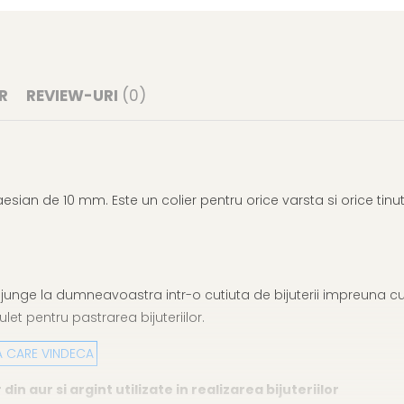
R
REVIEW-URI
(0)
laesian de 10 mm.
Este un colier pentru orice varsta si orice tin
junge la dumneavoastra intr-o cutiuta de bijuterii impreuna cu 
let pentru pastrarea bijuteriilor.
A CARE VINDECA
 aur si argint utilizate in realizarea bijuteriilor