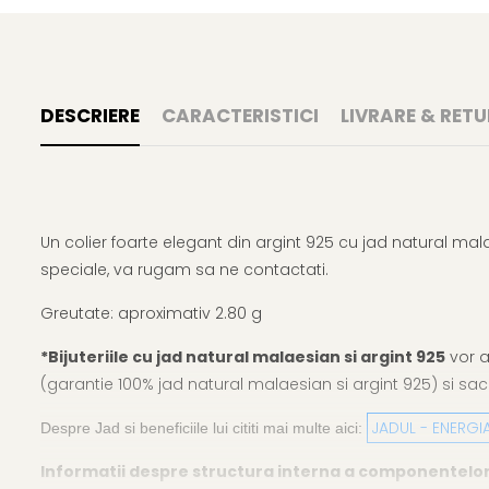
DESCRIERE
CARACTERISTICI
LIVRARE & RETU
Un colier foarte elegant din argint 925 cu jad natural ma
speciale, va rugam sa ne contactati.
Greutate: aproximativ 2.80 g
*Bijuteriile cu jad natural malaesian si argint 925
vor a
(garantie 100% jad natural malaesian si argint 925) si sacu
JADUL - ENERGI
Despre Jad si beneficiile lui cititi mai multe aici:
Informatii despre structura interna a componentelor din