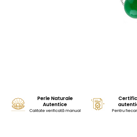
Seturi Perle cu Argint
Brățări cu Perle
Pandantive cu Perle
Brose cu Perle
Perle Naturale
Certifi
Autentice
autenti
Calitate verificată manual
Pentru fiecar