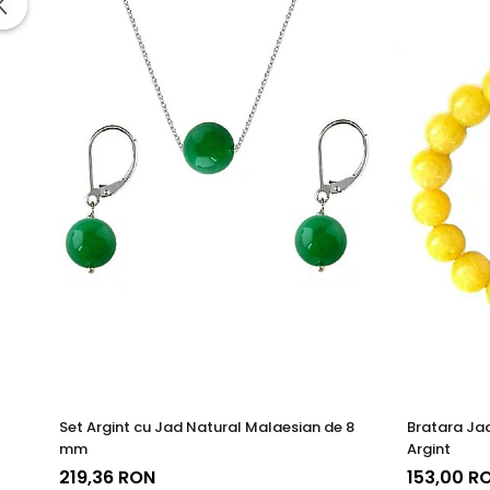
Aceasta metoda de fabricatie ofera un echilibru perfect intre este
standardizate la nivel global, fiecare piesa ramane nu doar elegant
estetica, cat si fiabilitate de lunga durata.
Set Argint cu Jad Natural Malaesian de 8
Bratara Ja
mm
Argint
219,36 RON
153,00 R