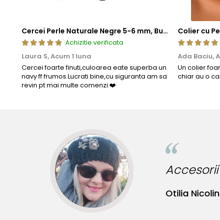
Cercei Perle Naturale Negre 5-6 mm, Buton AAA, Aur 14K (aur 585), Tip Șurub | KASKADDA®
Achizitie verificata
Laura S,
Acum 1 luna
Ada Baciu,
A
Cercei foarte finuti,culoarea eate superba un
Un colier foa
navy ff frumos.Lucrati bine,cu siguranta am sa
chiar au o ca
revin pt mai multe comenzi.❤️
Accesorii
Otilia Nicolin