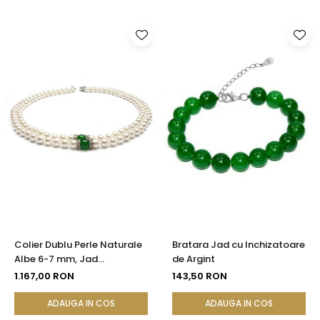
Colier Dublu Perle Naturale
Bratara Jad cu Inchizatoare
Albe 6-7 mm, Jad
de Argint
Malaezian 8 mm, Argint 925|
1.167,00 RON
143,50 RON
KASKADDA®
ADAUGA IN COS
ADAUGA IN COS