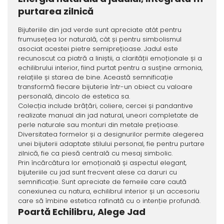
purtarea zilnică
Bijuteriile din jad verde sunt apreciate atât pentru
frumusețea lor naturală, cât și pentru simbolismul
asociat acestei pietre semiprețioase. Jadul este
recunoscut ca piatră a liniștii, a clarității emoționale și a
echilibrului interior, fiind purtat pentru a susține armonia,
relațiile și starea de bine. Această semnificație
transformă fiecare bijuterie într-un obiect cu valoare
personală, dincolo de estetica sa.
Colecția include brățări, coliere, cercei și pandantive
realizate manual din jad natural, uneori completate de
perle naturale sau monturi din metale prețioase.
Diversitatea formelor și a designurilor permite alegerea
unei bijuterii adaptate stilului personal, fie pentru purtare
zilnică, fie ca piesă centrală cu mesaj simbolic.
Prin încărcătura lor emoțională și aspectul elegant,
bijuteriile cu jad sunt frecvent alese ca daruri cu
semnificație. Sunt apreciate de femeile care caută
conexiunea cu natura, echilibrul interior și un accesoriu
care să îmbine estetica rafinată cu o intenție profundă.
Poartă Echilibru, Alege Jad