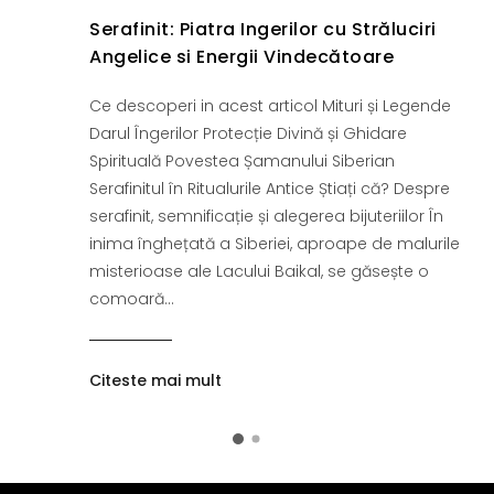
Serafinit: Piatra Ingerilor cu Străluciri
Angelice si Energii Vindecătoare
Ce descoperi in acest articol Mituri și Legende
Darul Îngerilor Protecție Divină și Ghidare
Spirituală Povestea Șamanului Siberian
Serafinitul în Ritualurile Antice Știați că? Despre
serafinit, semnificație și alegerea bijuteriilor În
inima înghețată a Siberiei, aproape de malurile
misterioase ale Lacului Baikal, se găsește o
comoară...
Citeste mai mult