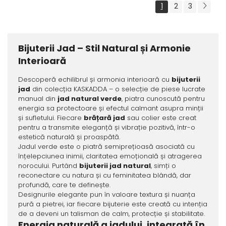
1
2
3
Bijuterii Jad – Stil Natural și Armonie
Interioară
Descoperă echilibrul și armonia interioară cu
bijuterii
jad
din colecția KASKADDA – o selecție de piese lucrate
manual din
jad natural verde
, piatra cunoscută pentru
energia sa protectoare și efectul calmant asupra minții
și sufletului. Fiecare
brățară jad
sau colier este creat
pentru a transmite eleganță și vibrație pozitivă, într-o
estetică naturală și proaspătă.
Jadul verde este o piatră semiprețioasă asociată cu
înțelepciunea inimii, claritatea emoțională și atragerea
norocului. Purtând
bijuterii jad natural
, simți o
reconectare cu natura și cu feminitatea blândă, dar
profundă, care te definește.
Designurile elegante pun în valoare textura și nuanța
pură a pietrei, iar fiecare bijuterie este creată cu intenția
de a deveni un talisman de calm, protecție și stabilitate.
Energia naturală a jadului, integrată în