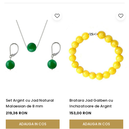
Seturi Perle cu Argint
Brățări cu Perle
Pandantive cu Perle
Brose cu Perle
Set Argint cu Jad Natural
Bratara Jad Galben cu
Malaesian de 8 mm
Inchizatoare de Argint
219,36 RON
153,00 RON
ADAUGA IN COS
ADAUGA IN COS