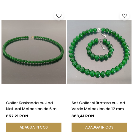
Colier Kaskadda cu Jad
Set Colier si Bratara cu Jad
Natural Malaesian de 6 mm
Verde Malaezian de 12 mm
si Inchizatoare de Aur de 14
si Inchizatori din Argint
857,21 RON
363,41 RON
karate | KASKADDA®
ADAUGA IN COS
ADAUGA IN COS