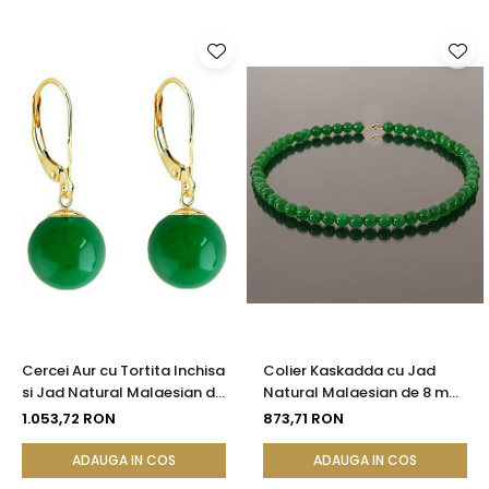
Cercei Aur cu Tortita Inchisa
Colier Kaskadda cu Jad
si Jad Natural Malaesian de
Natural Malaesian de 8 mm
8 mm
si Inchizatoare de Aur de 14
1.053,72 RON
873,71 RON
karate | KASKADDA®
ADAUGA IN COS
ADAUGA IN COS