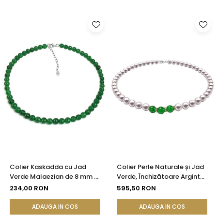
Colier Kaskadda cu Jad
Colier Perle Naturale și Jad
Verde Malaezian de 8 mm si
Verde, Închizătoare Argint
Inchizatoare din Argint |
925 | KASKADDA®
234,00 RON
595,50 RON
KASKADDA®
ADAUGA IN COS
ADAUGA IN COS