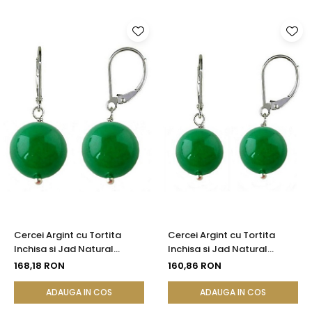
Cercei Argint cu Tortita
Cercei Argint cu Tortita
Inchisa si Jad Natural
Inchisa si Jad Natural
Malaesian de 12 mm
Malaesian de 10 mm
168,18 RON
160,86 RON
ADAUGA IN COS
ADAUGA IN COS