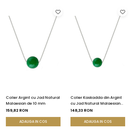
Colier Argint cu Jad Natural
Colier Kaskadda din Argint
Malaesian de 10 mm
cu Jad Natural Malaesian
de 8 mm
159,82 RON
148,33 RON
ADAUGA IN COS
ADAUGA IN COS