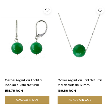
Cercei Argint cu Tortita
Colier Argint cu Jad Natural
Inchisa si Jad Natural
Malaesian de 12 mm
Malaesian de 8 mm
158,78 RON
160,86 RON
ADAUGA IN COS
ADAUGA IN COS