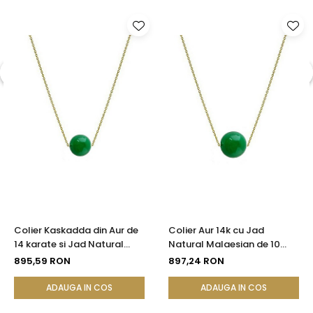
Colier Kaskadda din Aur de
Colier Aur 14k cu Jad
14 karate si Jad Natural
Natural Malaesian de 10
Malaesian de 8 mm
mm
895,59 RON
897,24 RON
ADAUGA IN COS
ADAUGA IN COS