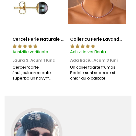
Cercei Perle Naturale Negre 5-6 mm, Buton AAA, Aur 14K (aur 585), Tip Șurub | KASKADDA®
Colier cu Perle Lavanda la Baza Gatului, de 4-5 mm, Perle Rare, Calitate AAA+, Aur 14K | KASKADDA®
Achizitie verificata
Achizitie verificata
Achi
Laura S,
Acum 1 luna
Ada Baciu,
Acum 3 luni
Mun
Acu
Cercei foarte
Un colier foarte frumos!
finuti,culoarea eate
Perlele sunt superbe si
Bun
superba un navy ff
chiar au o calitate
cu b
frumos.Lucrati bine,cu
extraordinara.
sup
siguranta am sa revin pt
deca
mai multe comenzi.❤️
Rec