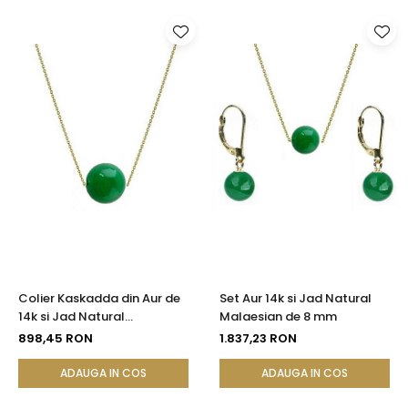
Colier Kaskadda din Aur de
Set Aur 14k si Jad Natural
14k si Jad Natural
Malaesian de 8 mm
Malaesian de 12 mm
898,45 RON
1.837,23 RON
ADAUGA IN COS
ADAUGA IN COS