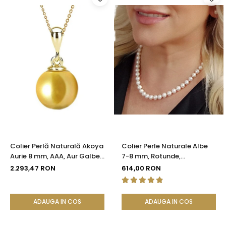
Colier Perlă Naturală Akoya
Colier Perle Naturale Albe
Aurie 8 mm, AAA, Aur Galben
7-8 mm, Rotunde,
14K | KASKADDA®
Închizătoare Argint 925 |
2.293,47 RON
614,00 RON
KASKADDA®
ADAUGA IN COS
ADAUGA IN COS