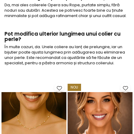
Da, mai ales colierele Opera sau Rope, purtate simplu, fără
noduri sau dublări. Acestea se potrivesc foarte bine cu ținute
minimaliste și pot adăuga rafinament chiar și unui outfit casual.
Pot modifica ulterior lungimea unui colier cu
perle?
În multe cazuri, da. Unele coliere au lanț de prelungire, iar un
bijutier poate ajusta lungimea prin adăugarea sau eliminarea
unor perle. Este recomandat ca ajustările să fie făcute de un
specialist, pentru a păstra armonia și structura colierului.
NOU