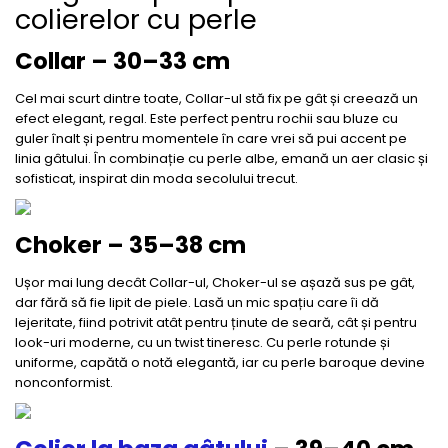
colierelor cu perle
Collar – 30–33 cm
Cel mai scurt dintre toate, Collar-ul stă fix pe gât și creează un
efect elegant, regal. Este perfect pentru rochii sau bluze cu
guler înalt și pentru momentele în care vrei să pui accent pe
linia gâtului. În combinație cu perle albe, emană un aer clasic și
sofisticat, inspirat din moda secolului trecut.
Choker – 35–38 cm
Ușor mai lung decât Collar-ul, Choker-ul se așază sus pe gât,
dar fără să fie lipit de piele. Lasă un mic spațiu care îi dă
lejeritate, fiind potrivit atât pentru ținute de seară, cât și pentru
look-uri moderne, cu un twist tineresc. Cu perle rotunde și
uniforme, capătă o notă elegantă, iar cu perle baroque devine
nonconformist.