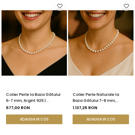
Colier Perle la Baza Gâtului
Colier Perle Naturale la
6-7 mm, Argint 925 |
Baza Gâtului 7-8 mm,
KASKADDA®
Închizătoare Aur 14K |
577,00 RON
1.137,25 RON
KASKADDA®
ADAUGA IN COS
ADAUGA IN COS