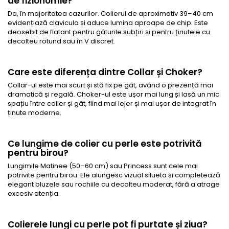
de fizionomie?
Da, în majoritatea cazurilor. Colierul de aproximativ 39–40 cm
evidențiază clavicula și aduce lumina aproape de chip. Este
deosebit de flatant pentru gâturile subțiri și pentru ținutele cu
decolteu rotund sau în V discret.
Care este diferența dintre Collar și Choker?
Collar-ul este mai scurt și stă fix pe gât, având o prezență mai
dramatică și regală. Choker-ul este ușor mai lung și lasă un mic
spațiu între colier și gât, fiind mai lejer și mai ușor de integrat în
ținute moderne.
Ce lungime de colier cu perle este potrivită
pentru birou?
Lungimile Matinee (50–60 cm) sau Princess sunt cele mai
potrivite pentru birou. Ele alungesc vizual silueta și completează
elegant bluzele sau rochiile cu decolteu moderat, fără a atrage
excesiv atenția.
Colierele lungi cu perle pot fi purtate și ziua?