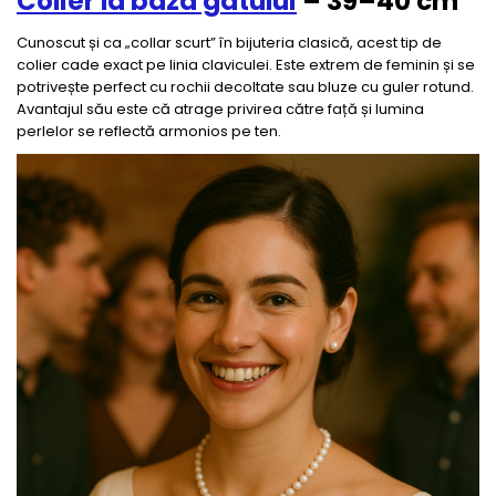
Colier la baza gâtului
– 39–40 cm
Cunoscut și ca „collar scurt” în bijuteria clasică, acest tip de
colier cade exact pe linia claviculei. Este extrem de feminin și se
potrivește perfect cu rochii decoltate sau bluze cu guler rotund.
Avantajul său este că atrage privirea către față și lumina
perlelor se reflectă armonios pe ten.