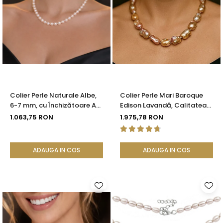
Colier Perle Naturale Albe,
Colier Perle Mari Baroque
6-7 mm, cu Închizătoare Aur
Edison Lavandă, Calitatea
14K (aur 585) | KASKADDA®
AAA, Aur 14K | KASKADDA®
1.063,75 RON
1.975,78 RON
ADAUGA IN COS
ADAUGA IN COS