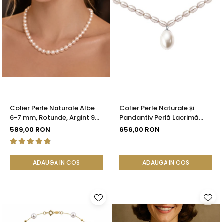
Colier Perle Naturale Albe
Colier Perle Naturale și
6-7 mm, Rotunde, Argint 925
Pandantiv Perlă Lacrimă
| KASKADDA®
Albă Rară, Argint 925, Model
589,00 RON
656,00 RON
Princess | KASKADDA®
ADAUGA IN COS
ADAUGA IN COS