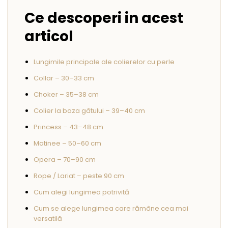
Seturi Perle cu Argint
Ce descoperi in acest
Brățări cu Perle
articol
Pandantive cu Perle
Brose cu Perle
Lungimile principale ale colierelor cu perle
Collar – 30–33 cm
Choker – 35–38 cm
Colier la baza gâtului – 39–40 cm
Princess – 43–48 cm
Matinee – 50–60 cm
Opera – 70–90 cm
Rope / Lariat – peste 90 cm
Cum alegi lungimea potrivită
Cum se alege lungimea care rămâne cea mai
versatilă