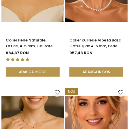
Colier Perle Naturale,
Colier cu Perle Albe la Baza
Office, 4-5 mm, Calitate
Gatului, de 4-5 mm, Perle
AAA, Aur 14K | KASKADDA®
Rare, Calitate AAA+, Aur 14K
984,37 RON
957,43 RON
| KASKADDA®
ADAUGA IN COS
ADAUGA IN COS
NOU