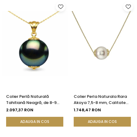
Colier Perlă Naturală
Colier Perla Naturala Rara
Tahitiană Neagră, de 8-9
Akoya 7,5-8 mm, Calitate
mm, AAA, Aur Galben 14K cu
AAA+, Aur 14K | KASKADDA®
2.097,37 RON
1.748,47 RON
Pandantiv | KASKADDA®
ADAUGA IN COS
ADAUGA IN COS