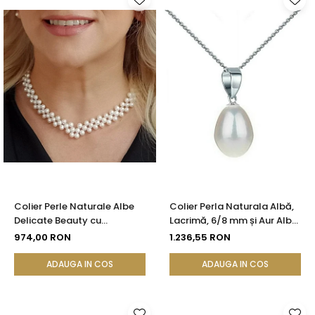
Colier Perle Naturale Albe
Colier Perla Naturala Albă,
Delicate Beauty cu
Lacrimă, 6/8 mm și Aur Alb
Închizătoare Argint |
14K (aur 585) | KASKADDA®
974,00 RON
1.236,55 RON
KASKADDA®
ADAUGA IN COS
ADAUGA IN COS