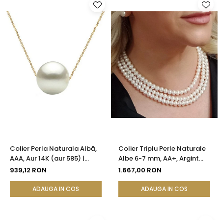
Colier Perla Naturala Albă,
Colier Triplu Perle Naturale
AAA, Aur 14K (aur 585) |
Albe 6-7 mm, AA+, Argint
KASKADDA®
925 | KASKADDA®
939,12 RON
1.667,00 RON
ADAUGA IN COS
ADAUGA IN COS