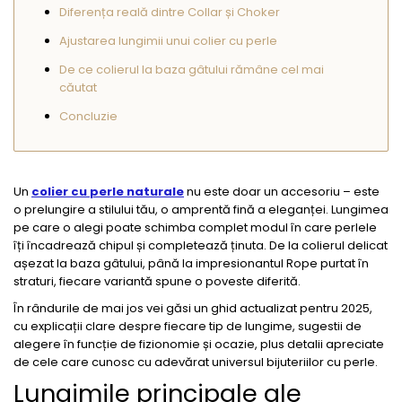
Diferența reală dintre Collar și Choker
Ajustarea lungimii unui colier cu perle
De ce colierul la baza gâtului rămâne cel mai
căutat
Concluzie
Un
colier cu perle naturale
nu este doar un accesoriu – este
o prelungire a stilului tău, o amprentă fină a eleganței. Lungimea
pe care o alegi poate schimba complet modul în care perlele
îți încadrează chipul și completează ținuta. De la colierul delicat
așezat la baza gâtului, până la impresionantul Rope purtat în
straturi, fiecare variantă spune o poveste diferită.
În rândurile de mai jos vei găsi un ghid actualizat pentru 2025,
cu explicații clare despre fiecare tip de lungime, sugestii de
alegere în funcție de fizionomie și ocazie, plus detalii apreciate
de cele care cunosc cu adevărat universul bijuteriilor cu perle.
Lungimile principale ale