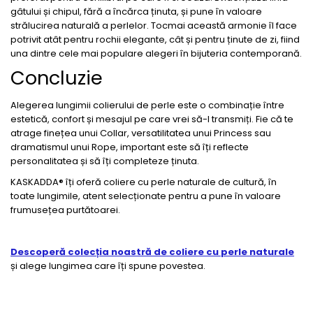
gâtului și chipul, fără a încărca ținuta, și pune în valoare
strălucirea naturală a perlelor. Tocmai această armonie îl face
potrivit atât pentru rochii elegante, cât și pentru ținute de zi, fiind
una dintre cele mai populare alegeri în bijuteria contemporană.
Concluzie
Alegerea lungimii colierului de perle este o combinație între
estetică, confort și mesajul pe care vrei să-l transmiți. Fie că te
atrage finețea unui Collar, versatilitatea unui Princess sau
dramatismul unui Rope, important este să îți reflecte
personalitatea și să îți completeze ținuta.
KASKADDA® îți oferă coliere cu perle naturale de cultură, în
toate lungimile, atent selecționate pentru a pune în valoare
frumusețea purtătoarei.
Descoperă colecția noastră de coliere cu perle naturale
și alege lungimea care îți spune povestea.