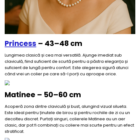
Princess
– 43–48 cm
Lungimea clasică și cea mai versatilă. Ajunge imediat sub
claviculă, fiind suficient de scurtă pentru a păstra eleganța și
suficient de lungă pentru confort. Este alegerea sigură atunci
când vrei un colier pe care să-l porți cu aproape orice.
Matinee – 50–60 cm
Acoperă zona dintre claviculă și bust, alungind vizual silueta.
Este ideal pentru ținutele de birou și pentru rochiile de zi cu un
decolteu discret. Purtați singuri, colierele Matinee au un aer
clasic, dar pot fi combinați cu coliere mai scurte pentru un efect
stratificat.