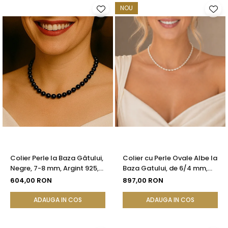
NOU
Colier Perle la Baza Gâtului,
Colier cu Perle Ovale Albe la
Negre, 7-8 mm, Argint 925,
Baza Gatului, de 6/4 mm,
Reglabil | KASKADDA®
Calitate AAA, Aur 14K |
604,00 RON
897,00 RON
KASKADDA®
ADAUGA IN COS
ADAUGA IN COS