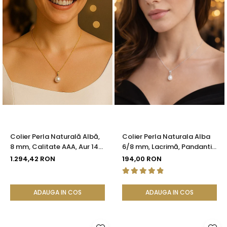
Colier Perla Naturală Albă,
Colier Perla Naturala Alba
8 mm, Calitate AAA, Aur 14K
6/8 mm, Lacrimă, Pandantiv
(aur 585) | KASKADDA®
Argint 925 | KASKADDA®
1.294,42 RON
194,00 RON
ADAUGA IN COS
ADAUGA IN COS