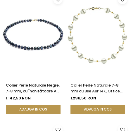
Colier Perle Naturale Negre,
Colier Perle Naturale 7-8
7-8 mm, cu Închizătoare Aur
mm cu Bile Aur 14K, Office
14K (aur 585) | KASKADDA®
Elegant | KASKADDA®
1.142,50 RON
1.298,50 RON
ADAUGA IN COS
ADAUGA IN COS