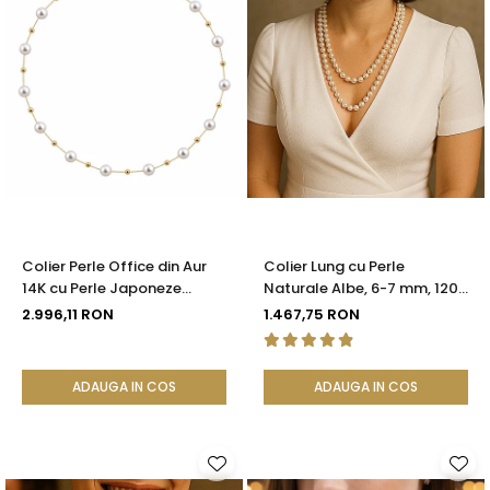
Colier Perle Office din Aur
Colier Lung cu Perle
14K cu Perle Japoneze
Naturale Albe, 6-7 mm, 120
Akoya 5,5 mm și Bile de Aur |
cm, Închizătoare Argint 925
2.996,11 RON
1.467,75 RON
KASKADDA®
| KASKADDA®
ADAUGA IN COS
ADAUGA IN COS