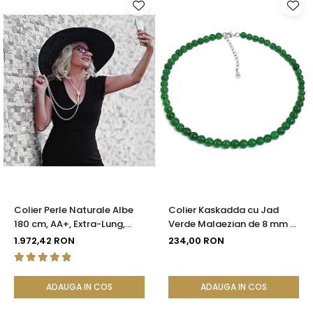
Colier Perle Naturale Albe
Colier Kaskadda cu Jad
180 cm, AA+, Extra-Lung,
Verde Malaezian de 8 mm si
Argint 925 | KASKADDA®
Inchizatoare din Argint |
1.972,42 RON
234,00 RON
KASKADDA®
ADAUGA IN COS
ADAUGA IN COS