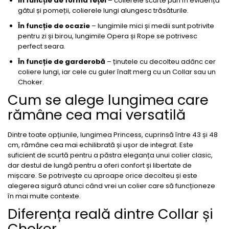
În funcție de forma feței
– colierele scurte pun în evidență
gâtul și pomeții, colierele lungi alungesc trăsăturile.
În funcție de ocazie
– lungimile mici și medii sunt potrivite
pentru zi și birou, lungimile Opera și Rope se potrivesc
perfect seara.
În funcție de garderobă
– ținutele cu decolteu adânc cer
coliere lungi, iar cele cu guler înalt merg cu un Collar sau un
Choker.
Cum se alege lungimea care
rămâne cea mai versatilă
Dintre toate opțiunile, lungimea Princess, cuprinsă între 43 și 48
cm, rămâne cea mai echilibrată și ușor de integrat. Este
suficient de scurtă pentru a păstra eleganța unui colier clasic,
dar destul de lungă pentru a oferi confort și libertate de
mișcare. Se potrivește cu aproape orice decolteu și este
alegerea sigură atunci când vrei un colier care să funcționeze
în mai multe contexte.
Diferența reală dintre Collar și
Choker