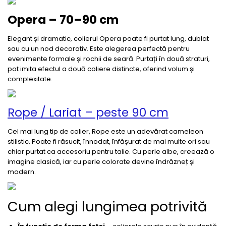
Opera – 70–90 cm
Elegant și dramatic, colierul Opera poate fi purtat lung, dublat
sau cu un nod decorativ. Este alegerea perfectă pentru
evenimente formale și rochii de seară. Purtați în două straturi,
pot imita efectul a două coliere distincte, oferind volum și
complexitate.
Rope / Lariat – peste 90 cm
Cel mai lung tip de colier, Rope este un adevărat cameleon
stilistic. Poate fi răsucit, înnodat, înfășurat de mai multe ori sau
chiar purtat ca accesoriu pentru talie. Cu perle albe, creează o
imagine clasică, iar cu perle colorate devine îndrăzneț și
modern.
Cum alegi lungimea potrivită