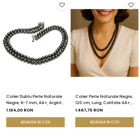
Colier Dublu Perle Naturale
Colier Perle Naturale Negre,
Negre, 6-7 mm, AA+, Argint
120 cm, Lung, Calitate AA+,
925 | KASKADDA®
Argint 925 | KASKADDA®
1.164,00 RON
1.467,75 RON
ADAUGA IN COS
ADAUGA IN COS