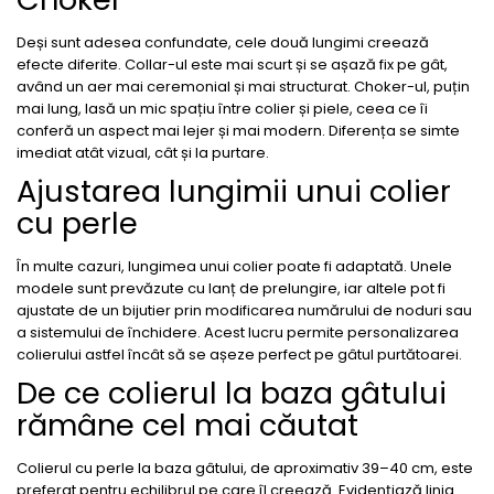
Deși sunt adesea confundate, cele două lungimi creează
efecte diferite. Collar-ul este mai scurt și se așază fix pe gât,
având un aer mai ceremonial și mai structurat. Choker-ul, puțin
mai lung, lasă un mic spațiu între colier și piele, ceea ce îi
conferă un aspect mai lejer și mai modern. Diferența se simte
imediat atât vizual, cât și la purtare.
Ajustarea lungimii unui colier
cu perle
În multe cazuri, lungimea unui colier poate fi adaptată. Unele
modele sunt prevăzute cu lanț de prelungire, iar altele pot fi
ajustate de un bijutier prin modificarea numărului de noduri sau
a sistemului de închidere. Acest lucru permite personalizarea
colierului astfel încât să se așeze perfect pe gâtul purtătoarei.
De ce colierul la baza gâtului
rămâne cel mai căutat
Colierul cu perle la baza gâtului, de aproximativ 39–40 cm, este
preferat pentru echilibrul pe care îl creează. Evidențiază linia