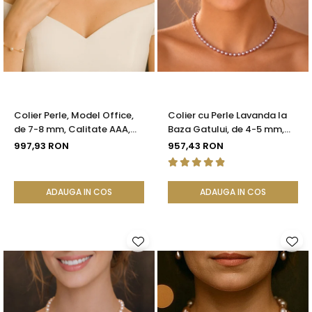
Colier Perle, Model Office,
Colier cu Perle Lavanda la
de 7-8 mm, Calitate AAA,
Baza Gatului, de 4-5 mm,
Aur 14K | KASKADDA®
Perle Rare, Calitate AAA+,
997,93 RON
957,43 RON
Aur 14K | KASKADDA®
ADAUGA IN COS
ADAUGA IN COS