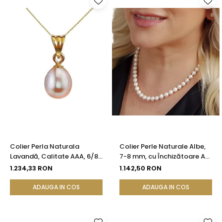
Colier Perla Naturala
Colier Perle Naturale Albe,
Lavandă, Calitate AAA, 6/8
7-8 mm, cu Închizătoare Aur
mm și Aur 14K (aur 585) |
14K (aur 585) | KASKADDA®
1.234,33 RON
1.142,50 RON
KASKADDA®
ADAUGA IN COS
ADAUGA IN COS