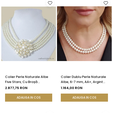
Colier Perle Naturale Albe
Colier Dublu Perle Naturale
Five Stars, Cu Broșă
Albe, 6-7 mm, AA+, Argint
Detasabilă, Argint 925 |
925 | KASKADDA®
2.877,75 RON
1.164,00 RON
KASKADDA®
ADAUGA IN COS
ADAUGA IN COS