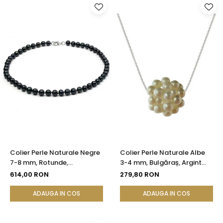
Colier Perle Naturale Negre
Colier Perle Naturale Albe
7-8 mm, Rotunde,
3-4 mm, Bulgăraș, Argint
Închizătoare Argint 925 |
925, Calitate AAA |
614,00 RON
279,80 RON
KASKADDA®
KASKADDA®
ADAUGA IN COS
ADAUGA IN COS