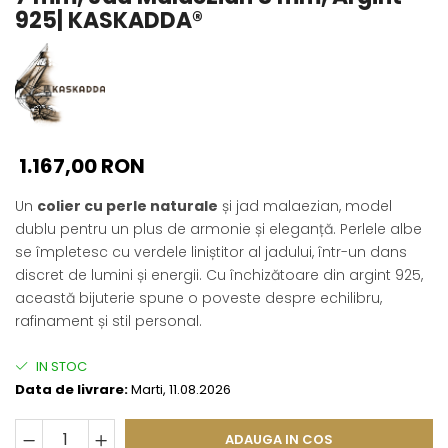
Seturi Perle cu Argint
925| KASKADDA®
Brățări cu Perle
Pandantive cu Perle
Brose cu Perle
1.167,00 RON
Un
colier cu perle naturale
și jad malaezian, model
dublu pentru un plus de armonie și eleganță. Perlele albe
se împletesc cu verdele liniștitor al jadului, într-un dans
discret de lumini și energii. Cu închizătoare din argint 925,
această bijuterie spune o poveste despre echilibru,
rafinament și stil personal.
IN STOC
Data de livrare:
Marti, 11.08.2026
ADAUGA IN COS