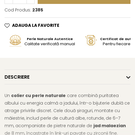
Cod Produs:
2385
ADAUGA LA FAVORITE
Perle Naturale Autentice
Certificat de aute
Calitate verificată manual
Pentru fiecare bi
DESCRIERE
Un
colier cu perle naturale
care combină puritatea
albului cu energia calmă a jadului, într-o bijuterie dublă ce
atrage privirile discret. Cele două șiraguri, montate cu
măiestrie, includ perle de cultură albe, rotunde, de 6–7
mm, acompaniate de pietre naturale de
jad malaezian
de 8 mm, încastrate în link-uri pavate cu zirconii fine.