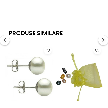
eleganță autentică în orice moment al zilei.
Caracteristici tehnice:
Materiale: Perle naturale de cultură (apă dulce), jad
malaezian natural
PRODUSE SIMILARE
Calitate perle: AA+
Mărime perle: 6–7 mm
Mărime jad: 8 mm
Culoare: Alb (perle), verde natural (jad)
Formă: Perle rotunde, jad sferic
Închizătoare: Argint 925
Lungime colier: 43 cm
Greutate: ~50 g