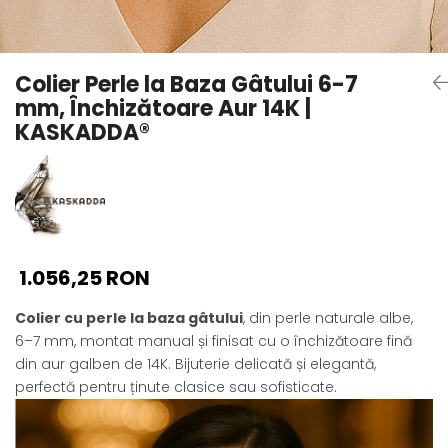
Seturi Perle cu Argint
Brățări cu Perle
Pandantive cu Perle
Colier Perle la Baza Gâtului 6-7
Brose cu Perle
mm, Închizătoare Aur 14K |
KASKADDA®
1.056,25 RON
Colier cu perle la baza gâtului
, din perle naturale albe,
6–7 mm, montat manual și finisat cu o închizătoare fină
din aur galben de 14K. Bijuterie delicată și elegantă,
perfectă pentru ținute clasice sau sofisticate.