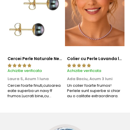
Cercei Perle Naturale Negre 5-6 mm, Buton AAA, Aur 14K (aur 585), Tip Șurub | KASKADDA®
Colier cu Perle Lavanda la Baza Gatului, de 4-5 mm, Perle Rare, Calitate AAA+, Aur 14K | KASKADDA®
Achizitie verificata
Achizitie verificata
Ac
Laura S,
Acum 1 luna
Ada Baciu,
Acum 3 luni
M
4
Cercei foarte finuti,culoarea
Un colier foarte frumos!
eate superba un navy ff
Perlele sunt superbe si chiar
B
frumos.Lucrati bine,cu
au o calitate extraordinara.
b
siguranta am sa revin pt mai
s
multe comenzi.❤️
d
R