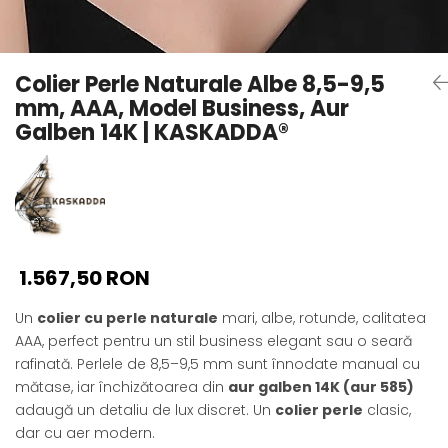
Seturi Perle cu Argint
Brățări cu Perle
Pandantive cu Perle
Colier Perle Naturale Albe 8,5-9,5
Brose cu Perle
mm, AAA, Model Business, Aur
Galben 14K | KASKADDA®
1.567,50 RON
Un
colier cu perle naturale
mari, albe, rotunde, calitatea
AAA, perfect pentru un stil business elegant sau o seară
rafinată. Perlele de 8,5–9,5 mm sunt înnodate manual cu
mătase, iar închizătoarea din
aur galben 14K (aur 585)
adaugă un detaliu de lux discret. Un
colier perle
clasic,
dar cu aer modern.