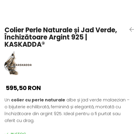
Seturi Perle cu Argint
Brățări cu Perle
Pandantive cu Perle
Colier Perle Naturale și Jad Verde,
Brose cu Perle
Închizătoare Argint 925 |
KASKADDA®
595,50 RON
Un
colier cu perle naturale
albe și jad verde malaezian –
o bijuterie echilibrată, feminină și elegantă, montată cu
închizătoare din argint 925. Ideal pentru a fi purtat sau
oferit cu drag.