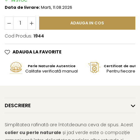
IN STOC
Data de livrare:
Marti, 11.08.2026
ADAUGA IN COS
Cod Produs:
1944
ADAUGA LA FAVORITE
Perle Naturale Autentice
Certificat de aute
Calitate verificată manual
Pentru fiecare bi
DESCRIERE
Simplitatea rafinată are întotdeauna ceva de spus. Acest
colier cu perle naturale
și jad verde este o compoziție