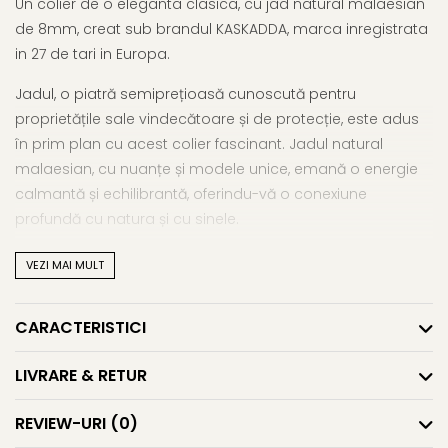
Un colier de o eleganta clasica, cu jad natural malaesian
de 8mm, creat sub brandul KASKADDA, marca inregistrata
in 27 de tari in Europa.
Jadul, o piatră semiprețioasă cunoscută pentru
proprietățile sale vindecătoare și de protecție, este adus
în prim plan cu acest colier fascinant. Jadul natural
malaesian, cu nuanțe și modele unice, emană o energie
calmantă și echilibrantă, oferindu-vă o conexiune
profundă cu natura și cu sinele.
Cu o lungime de 43 cm, acest colier se așează delicat în
VEZI MAI MULT
jurul gâtului, adăugând un aer subtil de eleganță și
rafinament oricărei ținute.
CARACTERISTICI
În plus față de frumusețea sa evidentă, jadul este asociat
cu numeroase beneficii pentru sănătate și bunăstare.
LIVRARE & RETUR
Considerat a fi o piatră a echilibrului și a armoniei, jadul
REVIEW-URI
(0)
poate ajuta la reducerea stresului, la creșterea vitalității și