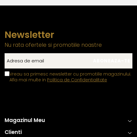
element previne uzura prematura si contribuie la
mentinerea unei fixari stabile.
Zalele duble din aur si argint
, utilizate pentru
prinderea sigura a inchizatorilor si altor elemente ale
Newsletter
bijuteriilor, contin in structura lor un aliaj metalic comun,
Nu rata ofertele si promotiile noastre
special ales pentru a fi mai rezistent decat in mod
normal. Aceasta compozitie confera o durabilitate
sporita, reducand riscul de desfacere accidentala si
asigurand o fixare sigura si de lunga durata.
Vreau sa primesc newsletter cu promotiile magazinului.
Aceasta metoda de fabricatie ofera un echilibru perfect intre
Afla mai multe in
Politica de Confidentialitate
estetica, functionalitate si rezistenta, permitand bijuteriilor sa isi
pastreze frumusetea si valoarea in timp. Prin aplicarea acestor
tehnici standardizate la nivel global, fiecare piesa ramane nu
doar eleganta, ci si sigura si rezistenta la uzura zilnica. Astfel,
clientii se pot bucura de bijuterii rafinate, concepute pentru a
Magazinul Meu
oferi atat placere estetica, cat si fiabilitate de lunga durata.
Clienti