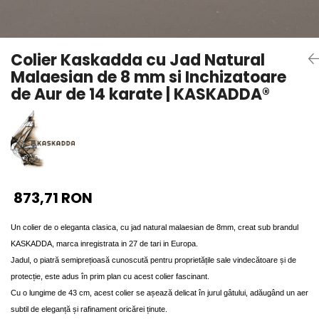
Seturi Perle cu Argint
Brățări cu Perle
Pandantive cu Perle
Colier Kaskadda cu Jad Natural
Brose cu Perle
Malaesian de 8 mm si Inchizatoare
de Aur de 14 karate | KASKADDA®
873,71 RON
Un colier de o eleganta clasica, cu jad natural malaesian de 8mm, creat sub brandul
KASKADDA, marca inregistrata in 27 de tari in Europa.
Jadul, o piatră semiprețioasă cunoscută pentru proprietățile sale vindecătoare și de
protecție, este adus în prim plan cu acest colier fascinant.
Cu o lungime de 43 cm, acest colier se așează delicat în jurul gâtului, adăugând un aer
subtil de eleganță și rafinament oricărei ținute.