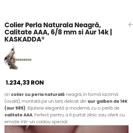
Seturi Perle cu Argint
Brățări cu Perle
Pandantive cu Perle
Colier Perla Naturala Neagră,
Brose cu Perle
Calitate AAA, 6/8 mm si Aur 14k |
KASKADDA®
1.234,33 RON
Un
colier cu perla naturală
neagră, în formă lacrimă
(ovală), montată pe un lanț delicat din
aur galben de 14K
(aur 585)
. Bijuterie elegantă și modernă, cu o perlă de
calitate AAA
. Perfect pentru a fi purtat zilnic sau oferit cu
emoție într-un cadou special.