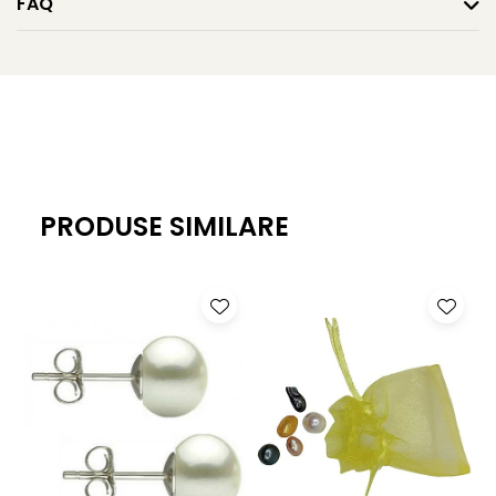
FAQ
Caracteristici tehnice
Tipul perlei: perlă naturală de cultură, de apă dulce
Formă perlă: lacrimă (ovală)
Culoare: negru natural
Dimensiune perlă: 6/8 mm
PRODUSE SIMILARE
Calitate perlă: AAA
Lustrul perlei: înalt, tip oglindă
Lanț: aur galben de 14K (aur 585), lungime aproximativ
45 cm
Pandantiv: aur galben de 14K (aur 585)
Greutate: aproximativ 1.40 g
Ambalare: cutie pentru bijuterii inclusă