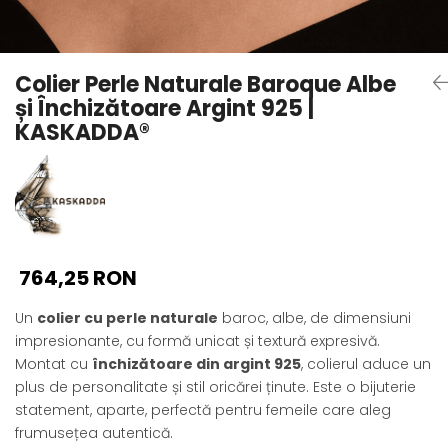
Seturi Perle cu Argint
Brățări cu Perle
Pandantive cu Perle
Colier Perle Naturale Baroque Albe
Brose cu Perle
și Închizătoare Argint 925 |
KASKADDA®
764,25 RON
Un
colier cu perle naturale
baroc, albe, de dimensiuni
impresionante, cu formă unicat și textură expresivă.
Montat cu
închizătoare din argint 925
, colierul aduce un
plus de personalitate și stil oricărei ținute. Este o bijuterie
statement, aparte, perfectă pentru femeile care aleg
frumusețea autentică.