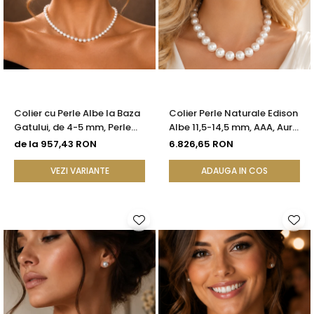
Colier cu Perle Albe la Baza
Colier Perle Naturale Edison
Gatului, de 4-5 mm, Perle
Albe 11,5-14,5 mm, AAA, Aur
Rare, Calitate AAA+, Aur 14K
Galben 14K | KASKADDA®
de la 957,43 RON
6.826,65 RON
| KASKADDA®
VEZI VARIANTE
ADAUGA IN COS