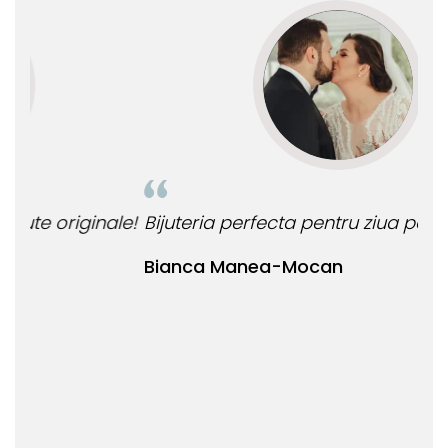
le!
Bijuteria perfecta pentru ziua perfecta!
O b
ata
Bianca Manea-Mocan
oca
Nic