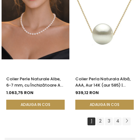
Colier Perle Naturale Albe,
Colier Perla Naturala Albă,
6-7 mm, cu Închizătoare Aur
AAA, Aur 14K (aur 585) |
14K (aur 585) | KASKADDA®
KASKADDA®
1.063,75 RON
939,12 RON
ADAUGA IN COS
ADAUGA IN COS
1
2
3
4