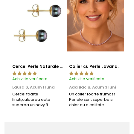
Cercei Perle Naturale Negre 5-6 mm, Buton AAA, Aur 14K (aur 585), Tip Șurub | KASKADDA®
Colier cu Perle Lavanda la Baza Gatului, de 4-5 mm, Perle Rare, Calitate AAA+, Aur 14K | KASKADDA®
Achizitie verificata
Achizitie verificata
Achi
Laura S,
Acum 1 luna
Ada Baciu,
Acum 3 luni
Mun
Acu
Cercei foarte
Un colier foarte frumos!
finuti,culoarea eate
Perlele sunt superbe si
Bun
superba un navy ff
chiar au o calitate
cu b
frumos.Lucrati bine,cu
extraordinara.
sup
siguranta am sa revin pt
deca
mai multe comenzi.❤️
Rec