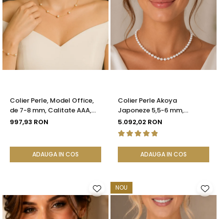
Colier Perle, Model Office,
Colier Perle Akoya
de 7-8 mm, Calitate AAA,
Japoneze 5,5-6 mm,
Aur 14K | KASKADDA®
Închizătoare Sferică Aur Alb
997,93 RON
5.092,02 RON
14K | KASKADDA®
ADAUGA IN COS
ADAUGA IN COS
NOU