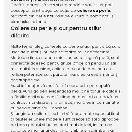
Dacă îți dorești să vezi și alte modele sau stiluri, poți
descoperi și întreaga colecție de
coliere cu perle
,
realizată din perle naturale de cultură în combinații și
dimensiuni diferite.
Coliere cu perle și aur pentru stiluri
diferite
Multe femei aleg colierele cu perle și aur pentru că sunt
ușor de purtat și nu depind foarte mult de tendințe.
Modelele fine, cu perle mici sau cu o singură perlă, sunt
preferate adesea pentru ținute office ori pentru un stil
minimalist. În schimb, colierele cu perle mari sau cu
reflexii puternice sunt purtate mai ales la evenimente și
ocazii speciale.
Aurul influențează mult felul în care este percepută
perla. Aurul galben evidențiază mai bine tonurile calde și
reflexiile aurii sau crem, în timp ce aurul alb creează un
contrast mai discret și mai rece, mai ales în combinație
cu perlele albe sau Tahitiene.
Și lungimea colierului schimbă foarte mult aspectul final
al bijuteriei. Unele modele sunt create să stea aproape
de baza gâtului și au un efect mai delicat, în timp ce
variantele mai lungi devin mai vizibile și schimbă mai