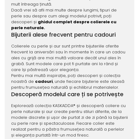
mult întreaga ținută.
Dacă vrei să afli mai multe despre lungimi, tipuri de
perle sau despre cum alegi modelul potrivit, poți
descoperi și
ghidul complet despre colierele cu
perle naturale
.
Bijuterii alese frecvent pentru cadouri
Colierele cu perle și aur sunt printre bijuteriile oferite
frecvent la aniversări sau în momente în care un cadou
ales cu grijă are mai multă valoare decât unul ales în
grabă. Sunt modele care pot fi purtate ani la rând și
care își păstrează ușor eleganța.
Pentru mai multă inspirație, poți descoperi și colecția
noastră de
cadouri
, unde fiecare bijuterie este aleasă
pentru frumusețea naturală și echilibrul materialelor.
Descoperă modelul care ți se potrivește
Explorează colecția KASKADDA® și descoperă coliere cu
perle naturale și aur create pentru stiluri diferite, de la
modele discrete și ușor de purtat zi de zi până la bijuterii
cu perle rare și spectaculoase. Fiecare colier este
realizat pentru a păstra frumusețea naturală a perlelor
și eleganța purtată într-un mod firesc.