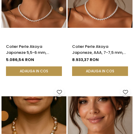
Colier Perle Akoya
Colier Perle Akoya
Japoneze 5,5-6 mm,
Japoneze, AAA, 7-7,5 mm,
Închizătoare Sferică Aur
Aur Galben 14K | KASKADDA®
5.086,54 RON
8.933,37 RON
Galben 14K | KASKADDA®
ADAUGA IN COS
ADAUGA IN COS