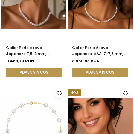
Colier Perle Akoya
Colier Perle Akoya
Japoneze 7,5-8 mm,
Japoneze, AAA, 7-7,5 mm,
Calitate AAA, Închizătoare
Aur Alb 14K | KASKADDA®
11.469,70 RON
8.950,93 RON
Aur Galben 14K | KASKADDA®
ADAUGA IN COS
ADAUGA IN COS
NOU