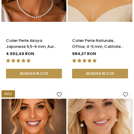
Seturi Perle cu Argint
Brățări cu Perle
Pandantive cu Perle
Brose cu Perle
Colier Perle Akoya
Colier Perle Naturale,
Japoneze 5,5-6 mm, Aur
Office, 4-5 mm, Calitate
Galben 14K cu Închizătoare
AAA, Aur 14K | KASKADDA®
4.992,49 RON
984,37 RON
Filigranată | KASKADDA®
ADAUGA IN COS
ADAUGA IN COS
NOU