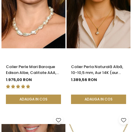
Colier Perle Mari Baroque
Colier Perla Naturală Albă,
Edison Albe, Calitate AAA,
10-10,5 mm, Aur 14K (aur
Aur 14K | KASKADDA®
585) | KASKADDA®
1.975,00 RON
1.389,56 RON
ADAUGA IN COS
ADAUGA IN COS