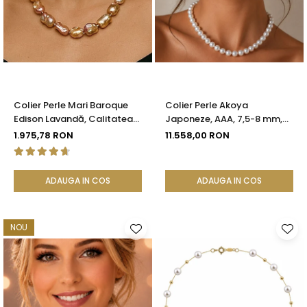
Colier Perle Mari Baroque
Colier Perle Akoya
Edison Lavandă, Calitatea
Japoneze, AAA, 7,5-8 mm,
AAA, Aur 14K | KASKADDA®
Aur Alb 14K | KASKADDA®
1.975,78 RON
11.558,00 RON
ADAUGA IN COS
ADAUGA IN COS
NOU