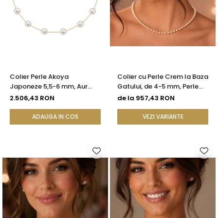
Colier Perle Akoya
Colier cu Perle Crem la Baza
Japoneze 5,5-6 mm, Aur
Gatului, de 4-5 mm, Perle
Galben 14K | KASKADDA®
Rare, Calitate AAA+, Aur 14K
2.506,43 RON
de la 957,43 RON
| KASKADDA®
ADAUGA IN COS
VEZI VARIANTE