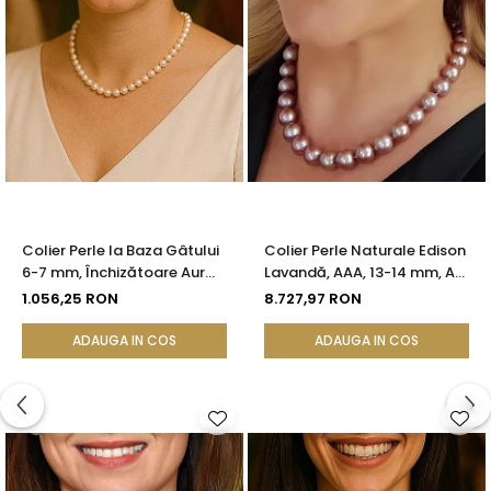
Colier Perle la Baza Gâtului
Colier Perle Naturale Edison
6-7 mm, Închizătoare Aur
Lavandă, AAA, 13-14 mm, Aur
14K | KASKADDA®
Alb 14K | KASKADDA®
1.056,25 RON
8.727,97 RON
ADAUGA IN COS
ADAUGA IN COS