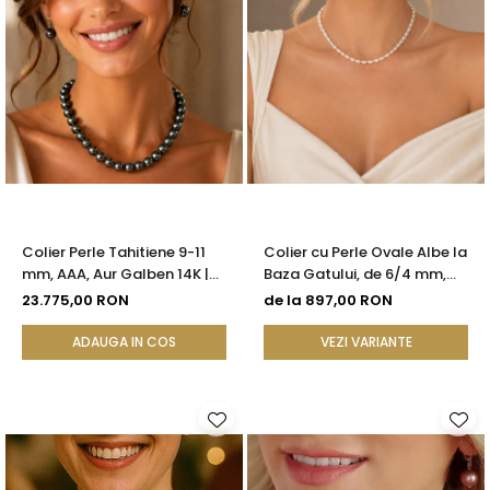
Colier Perle Tahitiene 9-11
Colier cu Perle Ovale Albe la
mm, AAA, Aur Galben 14K |
Baza Gatului, de 6/4 mm,
KASKADDA®
Calitate AAA, Aur 14K |
23.775,00 RON
de la 897,00 RON
KASKADDA®
ADAUGA IN COS
VEZI VARIANTE