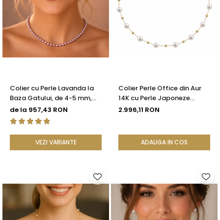
Colier cu Perle Lavanda la
Colier Perle Office din Aur
Baza Gatului, de 4-5 mm,
14K cu Perle Japoneze
Perle Rare, Calitate AAA+,
Akoya 5,5 mm și Bile de Aur |
de la 957,43 RON
2.996,11 RON
Aur 14K | KASKADDA®
KASKADDA®
VEZI VARIANTE
ADAUGA IN COS