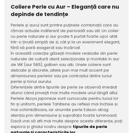
Coliere Perle cu Aur – Eleganță care nu
depinde de tendințe
Perlele și aurul sunt printre puținele combinații care au
rămas actuale indiferent de perioadă sau stil. Un colier
cu perle naturale și aur poate fi purtat foarte ușor atât
într-o ținută simplă de zi, cât și la un eveniment elegant,
fără să pară exagerat sau încărcat.
În această colecție găsești modele realizate din perle
naturale de cultură atent selecționate și montate în aur
de 14K (aur 585), galben sau alb. Unele coliere sunt
delicate și discrete, altele pun mai mult accent pe
dimensiunea perlelor sau pe contrastul dintre luciul
perlei și tonul aurului.
Diferențele dintre tipurile de perle se observă imediat
atunci când privești mai multe modele unul lângă altul.
Perlele Akoya japoneze sunt cunoscute pentru luciul lor
fin și uniform, perlele Tahitiene au reflexii mai închise și
mai schimbătoare, iar anumite perle Edison atrag
atenția prin dimensiune și suprafața foarte luminoasă.
Dacă vrei să afli mai multe despre aceste diferențe, poți
explora și ghidul nostru despre
tipurile de perle
naturale și caracteristicile lor
.