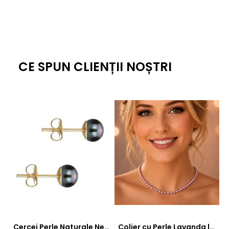
este o alegere naturală și echilibrată.
Prin proporțiile sale atent alese, calitatea perlelor și
montura din aur galben de 14K, acest colier se încadrează
în categoria bijuteriilor fine, cu un aspect coerent și plăcut
vizual. Se combină ușor cu ținute fluide, materiale naturale
CE SPUN CLIENȚII NOȘTRI
sau outfituri elegante, fără să devină elementul dominant.
Este o bijuterie care completează, nu încarcă.
Cercei Perle Naturale Negre 5-6 mm, Buton AAA, Aur 14K (aur 585), Tip Șurub | KASKADDA®
Colier cu Perle Lavanda la Baza Gatului, de 4-5 mm, Perle Rare, Calitate AAA+, Aur 14K | KASKADDA®