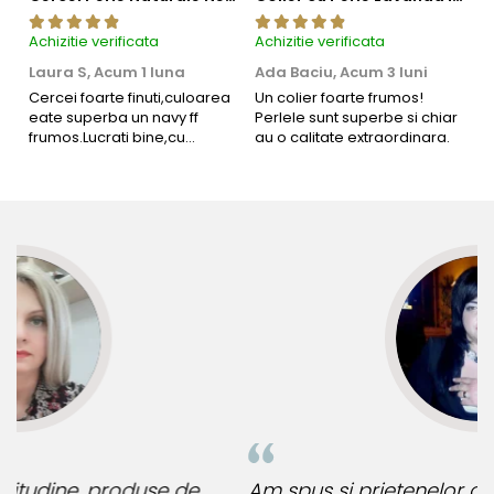
Achizitie verificata
Achizitie verificata
Ac
Laura S,
Acum 1 luna
Ada Baciu,
Acum 3 luni
M
4
Cercei foarte finuti,culoarea
Un colier foarte frumos!
eate superba un navy ff
Perlele sunt superbe si chiar
B
frumos.Lucrati bine,cu
au o calitate extraordinara.
b
siguranta am sa revin pt mai
s
multe comenzi.❤️
d
R
Am spus si prietenelor de unde cumpar bijuterii
D