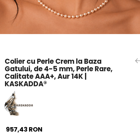
Seturi Perle cu Argint
Brățări cu Perle
Pandantive cu Perle
Brose cu Perle
Colier cu Perle Crem la Baza
Gatului, de 4-5 mm, Perle Rare,
Calitate AAA+, Aur 14K |
KASKADDA®
957,43 RON