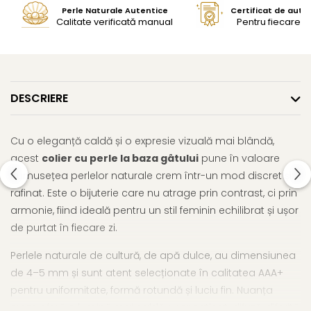
Perle Naturale Autentice
Certificat de aute
Calitate verificată manual
Pentru fiecare bi
DESCRIERE
Cu o eleganță caldă și o expresie vizuală mai blândă,
acest
colier cu perle la baza gâtului
pune în valoare
frumusețea perlelor naturale crem într-un mod discret și
rafinat. Este o bijuterie care nu atrage prin contrast, ci prin
armonie, fiind ideală pentru un stil feminin echilibrat și ușor
de purtat în fiecare zi.
Perlele naturale de cultură, de apă dulce, au dimensiunea
de 4–5 mm și sunt atent selecționate în calitatea AAA+
pentru uniformitate, formă rotundă și luciu fin. Nuanța
crem oferă o lumină mai caldă, ușor satinat-difuză, diferită