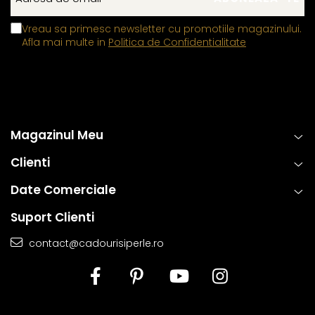
Alege un colier care exprimă echilibru, naturalețe și o
Vreau sa primesc newsletter cu promotiile magazinului.
eleganță caldă – o bijuterie discretă, dar memorabilă,
Afla mai multe in
Politica de Confidentialitate
creată pentru a completa armonios stilul personal.
Magazinul Meu
Clienti
Date Comerciale
Suport Clienti
contact@cadourisiperle.ro