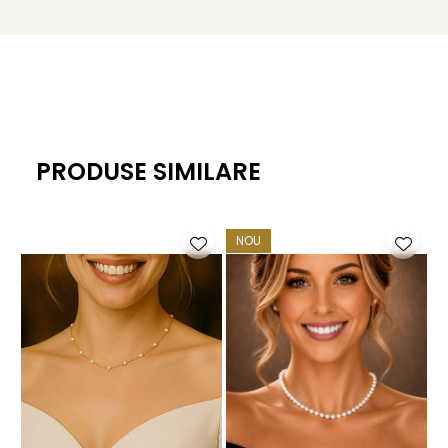
colecție de coliere cu perle naturale
, semnate
KASKADDA®.
Caracteristici tehnice
Tipul perlelor: perle naturale de cultură, de apă dulce
Material: perle albe și argint 925 placat cu platină/rodiu
Închizătoare: argint 925 placat cu platină/rodiu
PRODUSE SIMILARE
Lănțișor de prelungire: 3 cm, argint 925 placat cu
platină/rodiu
Mărime perle: aproximativ 4/6 mm
NOU
Calitate perle: AAA
Forma perle: ovale
Lungime colier: 40 cm sau 43 cm (
Selectează lungimea
dorită înainte de a adăuga produsul în coș.
)
Greutate: aproximativ 20 g