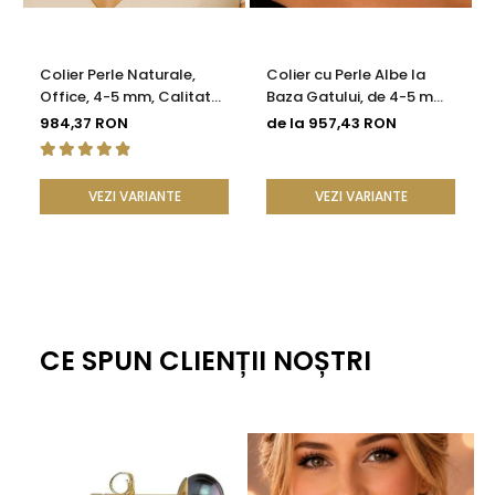
Colier Perle Naturale,
Colier cu Perle Albe la
Office, 4-5 mm, Calitate
Baza Gatului, de 4-5 mm,
AAA, Aur 14K | KASKADDA®
Perle Rare, Calitate AAA+,
984,37 RON
de la 957,43 RON
Aur 14K | KASKADDA®
VEZI VARIANTE
VEZI VARIANTE
CE SPUN CLIENȚII NOȘTRI