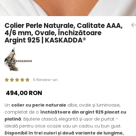
Seturi Perle cu Argint
Brățări cu Perle
Pandantive cu Perle
Colier Perle Naturale, Calitate AAA,
Brose cu Perle
4/6 mm, Ovale, Închizătoare
Argint 925 | KASKADDA®
5 Review-uri
494,00 RON
Un
colier cu perle naturale
albe, ovale și luminoase,
completat de o
închizătoare din argint 925 placat cu
platină
. Bijuterie clasică, elegantă și ușor de purtat –
ideală pentru orice ocazie sau un cadou cu bun gust.
Disponibil în trei culori și două variante de lungime,