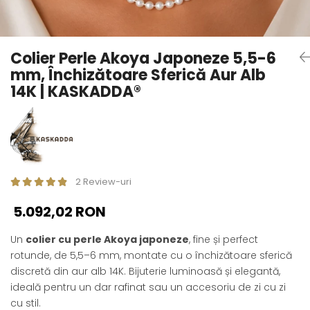
Seturi Perle cu Argint
Brățări cu Perle
Pandantive cu Perle
Colier Perle Akoya Japoneze 5,5-6
Brose cu Perle
mm, Închizătoare Sferică Aur Alb
14K | KASKADDA®
2 Review-uri
5.092,02 RON
Un
colier cu perle Akoya japoneze
, fine și perfect
rotunde, de 5,5–6 mm, montate cu o închizătoare sferică
discretă din aur alb 14K. Bijuterie luminoasă și elegantă,
ideală pentru un dar rafinat sau un accesoriu de zi cu zi
cu stil.