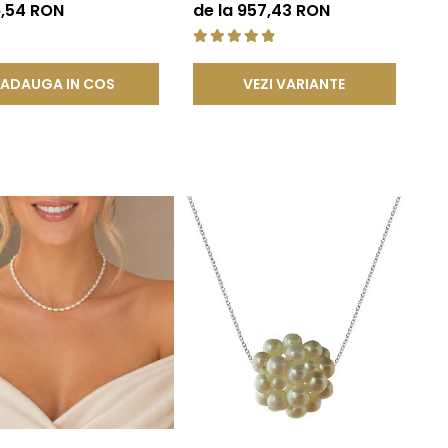
lben 14K | KASKADDA®
Rare, Calitate AAA+, Aur 14K |
6,54 RON
de la 957,43 RON
KASKADDA®
ADAUGA IN COS
VEZI VARIANTE