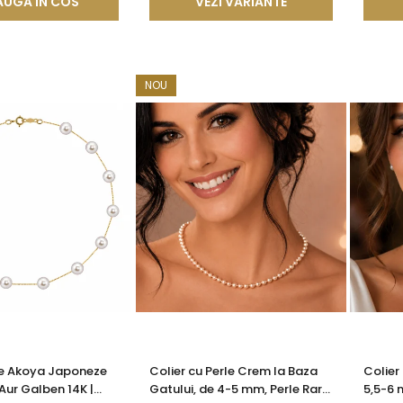
UGA IN COS
VEZI VARIANTE
NOU
le Akoya Japoneze
Colier cu Perle Crem la Baza
Colier
Aur Galben 14K |
Gatului, de 4-5 mm, Perle Rare,
5,5-6 