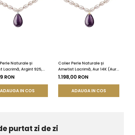
Perle Naturale și
Colier Perle Naturale și
t Lacrimă, Argint 925,
Ametist Lacrimă, Aur 14K (Aur
Princess | KASKADDA®
585), Model Princess |
79 RON
1.198,00 RON
KASKADDA®
ADAUGA IN COS
ADAUGA IN COS
de purtat zi de zi