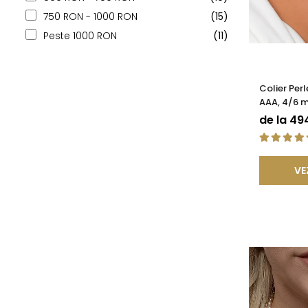
750 RON - 1000 RON
(15)
Peste 1000 RON
(11)
Colier Perl
AAA, 4/6 m
Închizătoar
de la 49
KASKADDA
VE