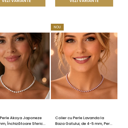
VEZI VARIANTE
VEZI VARIANTE
NOU
 Perle Akoya Japoneze
Colier cu Perle Lavanda la
mm, Închizătoare Sferică
Baza Gatului, de 4-5 mm, Perle