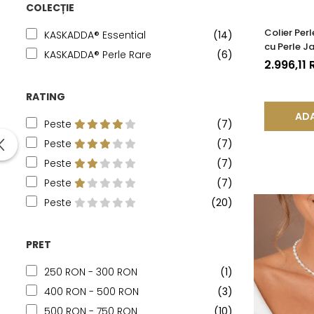
COLECȚIE
Colier Perl
KASKADDA® Essential
(14)
cu Perle J
KASKADDA® Perle Rare
(6)
mm și Bile
2.996,11
RATING
ADA
Peste
(7)
Peste
(7)
Peste
(7)
Peste
(7)
Peste
(20)
PRET
250 RON - 300 RON
(1)
400 RON - 500 RON
(3)
500 RON - 750 RON
(10)