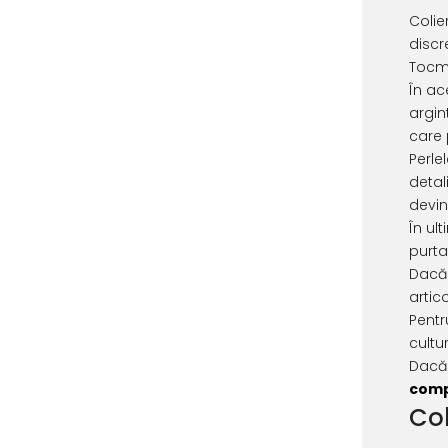
Colie
discr
Tocma
În ac
argin
care 
Perle
detal
devin
În ul
purta
Dacă 
artic
Pentr
cultur
Dacă 
comp
Col