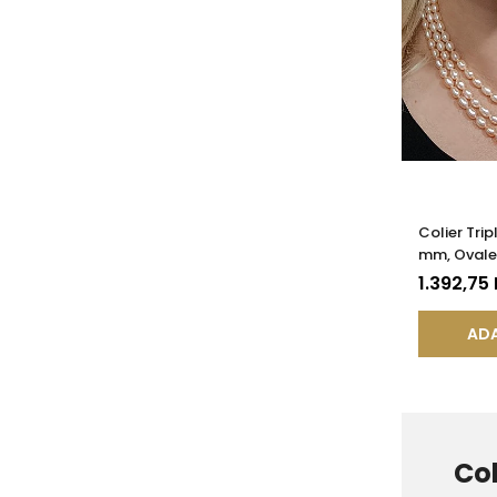
Colier Tri
mm, Ovale,
Închizătoar
1.392,75
KASKADDA
ADA
Col