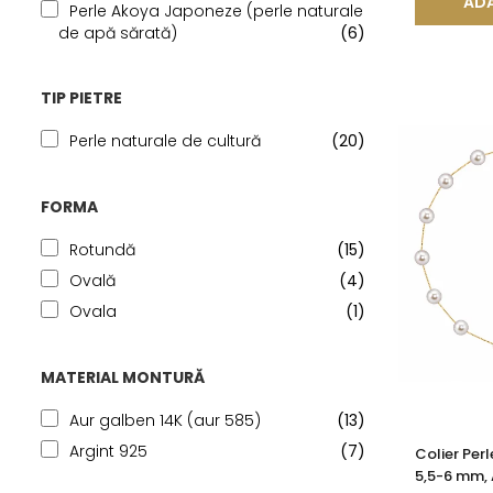
ADA
Perle Akoya Japoneze (perle naturale
de apă sărată)
(6)
TIP PIETRE
Perle naturale de cultură
(20)
FORMA
Rotundă
(15)
Ovală
(4)
Ovala
(1)
MATERIAL MONTURĂ
Aur galben 14K (aur 585)
(13)
Argint 925
(7)
Colier Per
5,5-6 mm, 