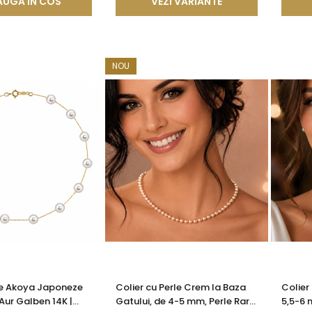
UGA IN COS
VEZI VARIANTE
NOU
le Akoya Japoneze
Colier cu Perle Crem la Baza
Colier
Aur Galben 14K |
Gatului, de 4-5 mm, Perle Rare,
5,5-6 