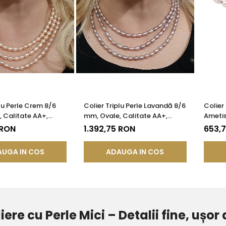
plu Perle Crem 8/6
Colier Triplu Perle Lavandă 8/6
Colier 
 Calitate AA+,
mm, Ovale, Calitate AA+,
Ametis
e Argint |
Argint 925 | KASKADDA®
Model 
 RON
1.392,75 RON
653,
®
UGA IN COS
ADAUGA IN COS
iere cu Perle Mici – Detalii fine, ușor 