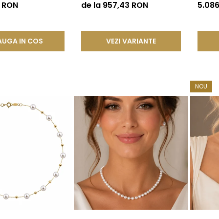
®
Calitate AAA+, Aur 14K |
Aur Ga
3 RON
de la 957,43 RON
5.08
KASKADDA®
UGA IN COS
VEZI VARIANTE
NOU