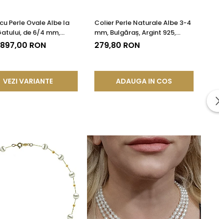
 cu Perle Ovale Albe la
Colier Perle Naturale Albe 3-4
atului, de 6/4 mm,
mm, Bulgăraș, Argint 925,
e AAA, Aur 14K |
Calitate AAA | KASKADDA®
 897,00 RON
279,80 RON
DDA®
VEZI VARIANTE
ADAUGA IN COS