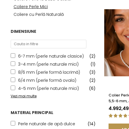
Seturi Perle cu Argint
Coliere Perle Mici
Brățări cu Perle
Coliere cu Perlă Naturală
Pandantive cu Perle
Brose cu Perle
DIMENSIUNE
6-7 mm (perle naturale clasice)
(2)
3–4 mm (perle naturale mici)
(1)
8/6 mm (perle formă lacrimă)
(3)
6/4 mm (perle formă ovala)
(2)
4–5 mm (perle naturale mici)
(6)
Colier Per
Vezi mai multe
5,5-6 mm, 
Închizătoar
4.992,4
KASKADDA
MATERIAL PRINCIPAL
Perle naturale de apă dulce
(14)