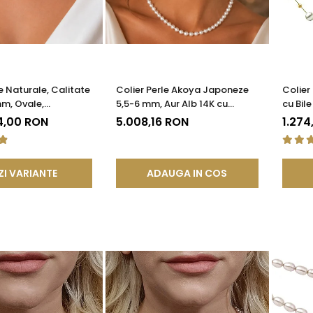
e Naturale, Calitate
Colier Perle Akoya Japoneze
Colier
m, Ovale,
5,5-6 mm, Aur Alb 14K cu
cu Bile
e Argint 925 |
Închizătoare Filigranată |
KASKA
4,00 RON
5.008,16 RON
1.274
®
KASKADDA®
ZI VARIANTE
ADAUGA IN COS