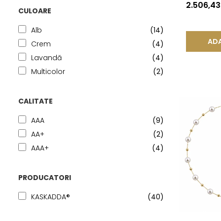
KASKADDA
2.506,4
CULOARE
Alb
(14)
ADA
Crem
(4)
Lavandă
(4)
Multicolor
(2)
CALITATE
AAA
(9)
AA+
(2)
AAA+
(4)
PRODUCATORI
KASKADDA®
(40)