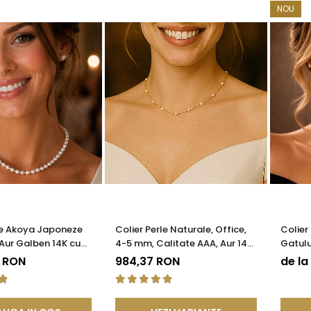
NOU
le Akoya Japoneze
Colier Perle Naturale, Office,
Colier
Aur Galben 14K cu
4-5 mm, Calitate AAA, Aur 14K
Gatulu
e Filigranată |
| KASKADDA®
Calita
9 RON
984,37 RON
de la
®
KASKA