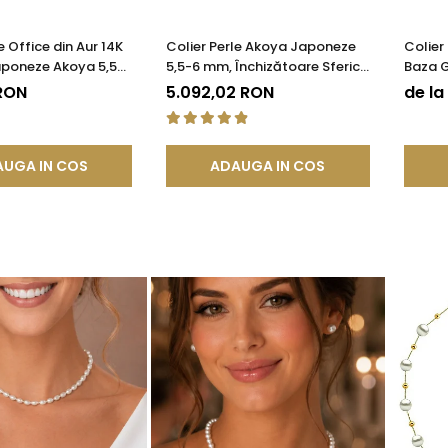
e Office din Aur 14K
Colier Perle Akoya Japoneze
Colier
aponeze Akoya 5,5
5,5-6 mm, Închizătoare Sferică
Baza G
 de Aur | KASKADDA®
Aur Alb 14K | KASKADDA®
Calitat
 RON
5.092,02 RON
de la
KASKA
UGA IN COS
ADAUGA IN COS