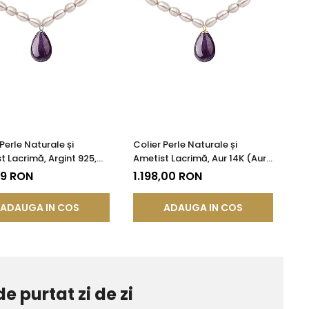
Perle Naturale și
Colier Perle Naturale și
t Lacrimă, Argint 925,
Ametist Lacrimă, Aur 14K (Aur
Princess | KASKADDA®
585), Model Princess |
79 RON
1.198,00 RON
KASKADDA®
ADAUGA IN COS
ADAUGA IN COS
de purtat zi de zi