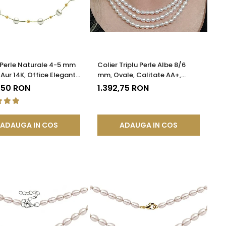
 Perle Naturale 4-5 mm
Colier Triplu Perle Albe 8/6
 Aur 14K, Office Elegant |
mm, Ovale, Calitate AA+,
DDA®
Închizătoare Argint |
,50 RON
1.392,75 RON
KASKADDA®
ADAUGA IN COS
ADAUGA IN COS