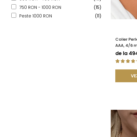
750 RON - 1000 RON
(15)
Peste 1000 RON
(11)
Colier Perl
AAA, 4/6 m
Închizătoar
de la 49
KASKADDA
VE