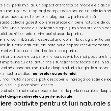
rele cu perle mici au un aspect diferit față de modelele clasice 
ete, mai ușor de integrat și completează natural ținutele fără să 
i de aceea, multe femei le aleg pentru purtare zilnică.
eastă colecție găsești coliere realizate din perle naturale de c
t 925. Unele modele sunt foarte simple și minimaliste, altele com
păstrează bijuteria luminoasă și ușor de purtat.
le mici schimbă subtil aspectul unui colier. Nu atrag atenția prin d
iilor. În lumină naturală, anumite perle capătă reflexii foarte fine
 mai vizibile atunci când colierul este purtat.
timii ani, modelele cu perle mici au devenit tot mai populare în 
t împreună cu alte lanțuri fine și funcționează foarte bine în sti
vrei să descoperi mai multe despre stilurile, lungimile și modul
olul nostru dedicat
colierelor cu perle mici
.
u mai multă inspirație, poți descoperi și întreaga colecție de
co
ă în stiluri și combinații diferite.
vrei să afli mai multe despre tipurile de perle naturale și despre 
let despre colierele cu perle naturale
.
iere potrivite pentru stiluri naturale 