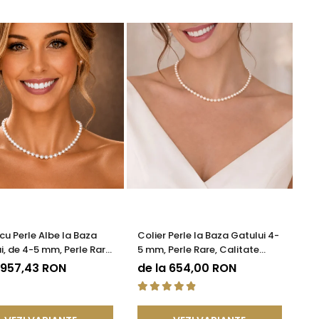
 cu Perle Albe la Baza
Colier Perle la Baza Gatului 4-
i, de 4-5 mm, Perle Rare,
5 mm, Perle Rare, Calitate
te AAA+, Aur 14K |
AAA+, Argint 925 | KASKADDA®
 957,43 RON
de la 654,00 RON
DDA®