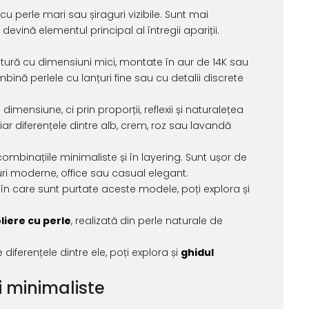
cu perle mari sau șiraguri vizibile. Sunt mai
devină elementul principal al întregii apariții.
ultură cu dimensiuni mici, montate în aur de 14K sau
bină perlele cu lanțuri fine sau cu detalii discrete
imensiune, ci prin proporții, reflexii și naturalețea
, iar diferențele dintre alb, crem, roz sau lavandă
combinațiile minimaliste și în layering. Sunt ușor de
luri moderne, office sau casual elegant.
 în care sunt purtate aceste modele, poți explora și
liere cu perle
, realizată din perle naturale de
diferențele dintre ele, poți explora și
ghidul
și minimaliste