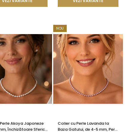
VEZI VARIANTE
VEZI VARIANTE
NOU
 Perle Akoya Japoneze
Colier cu Perle Lavanda la
mm, Închizătoare Sferică
Baza Gatului, de 4-5 mm, Perle