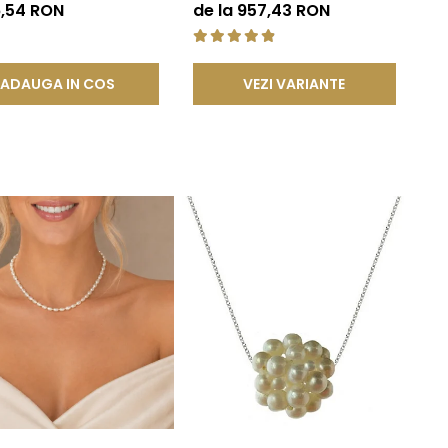
lben 14K | KASKADDA®
Rare, Calitate AAA+, Aur 14K |
6,54 RON
de la 957,43 RON
KASKADDA®
ADAUGA IN COS
VEZI VARIANTE