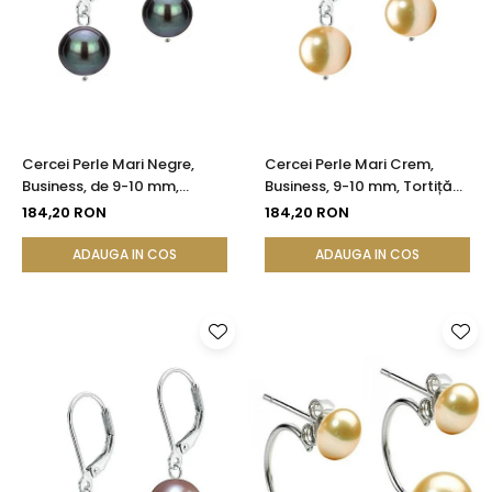
Cercei Perle Mari Negre,
Cercei Perle Mari Crem,
Business, de 9-10 mm,
Business, 9-10 mm, Tortiță
Tortiță Închisă, Argint 925 |
Închisă, Argint 925 -
184,20 RON
184,20 RON
KASKADDA®
Calitate AA+ | KASKADDA®
ADAUGA IN COS
ADAUGA IN COS