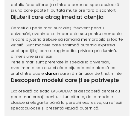
detaliu face diferența dintre o pereche spectaculoasă
și una care poate fi purtată multe ore fără disconfort.
Bijuterii care atrag imediat atenția
Cerceii cu perle mari sunt aleși frecvent pentru
aniversări, evenimente importante sau pentru momente
în care bijuteria trebuie să rămână memorabilă și foarte
vizibilă. Sunt modele care schimbă puternic expresia
unei apariții și care atrag imediat privirea prin lumină,
dimensiune și reflexii.
Perlele mari sunt preferate în special la aniversări,
evenimente sau atunci când bijuteria este aleasă ca
unul dintre acele
daruri
care rămân ușor de ținut minte.
Descoperă modelul care ți se potrivește
Explorează colecția KASKADDA® și descoperă cercei cu
perle mari creați pentru stiluri diferite, de la modele
clasice și elegante până la perechi expresive, cu reflexii
spectaculoase și prezență vizuală puternică.