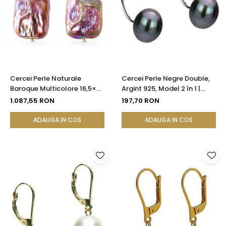
Cercei Perle Naturale
Cercei Perle Negre Double,
Baroque Multicolore 16,5×25
Argint 925, Model 2 în 1 |
mm, Aur 14K (aur 585),
KASKADDA®
1.087,55 RON
197,70 RON
Tortiță Închisă | KASKADDA®
ADAUGA IN COS
ADAUGA IN COS