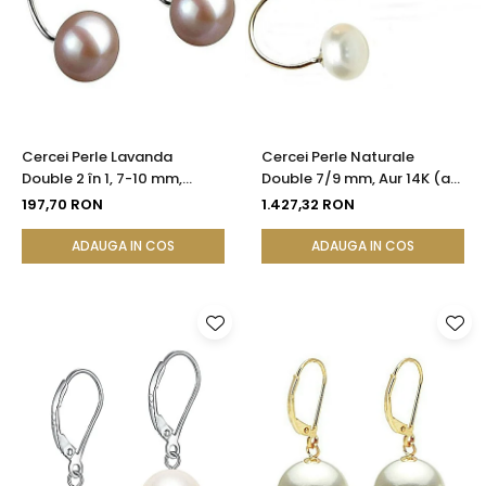
Cercei Perle Lavanda
Cercei Perle Naturale
Double 2 în 1, 7-10 mm,
Double 7/9 mm, Aur 14K (aur
Argint 925 Placat cu Platină
585), Versatili 2 în 1 |
197,70 RON
1.427,32 RON
| KASKADDA®
KASKADDA®
ADAUGA IN COS
ADAUGA IN COS