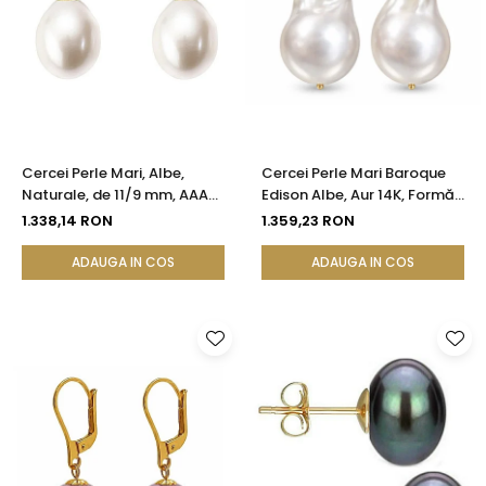
Cercei Perle Mari, Albe,
Cercei Perle Mari Baroque
Naturale, de 11/9 mm, AAA+,
Edison Albe, Aur 14K, Formă
Aur 14K (aur 585), Forma
Organică | KASKADDA®
1.338,14 RON
1.359,23 RON
Lacrimă | KASKADDA®
ADAUGA IN COS
ADAUGA IN COS