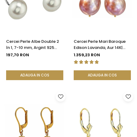
Seturi Perle cu Argint
Brățări cu Perle
Pandantive cu Perle
Brose cu Perle
Cercei Perle Albe Double 2
Cercei Perle Mari Baroque
în 1, 7-10 mm, Argint 925
Edison Lavanda, Aur 14K|
Placat cu Platină |
KASKADDA®
197,70 RON
1.359,23 RON
KASKADDA®
ADAUGA IN COS
ADAUGA IN COS