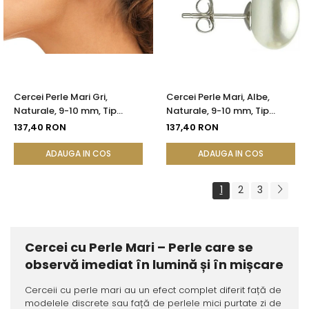
Cercei Perle Mari Gri,
Cercei Perle Mari, Albe,
Naturale, 9-10 mm, Tip
Naturale, 9-10 mm, Tip
Șurub, Argint 925 - Calitate
Șurub, Argint 925 - Calitate
137,40 RON
137,40 RON
AAA | KASKADDA®
AAA | KASKADDA®
ADAUGA IN COS
ADAUGA IN COS
1
2
3
Cercei cu Perle Mari – Perle care se
observă imediat în lumină și în mișcare
Cerceii cu perle mari au un efect complet diferit față de
modelele discrete sau față de perlele mici purtate zi de