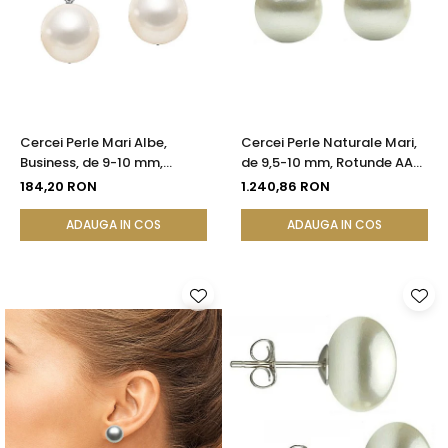
Cercei Perle Mari Albe,
Cercei Perle Naturale Mari,
Business, de 9-10 mm,
de 9,5-10 mm, Rotunde AAA,
Tortiță Închisă, Argint 925 -
Aur 14K (aur 585) |
184,20 RON
1.240,86 RON
Calitate AA+ | KASKADDA®
KASKADDA®
ADAUGA IN COS
ADAUGA IN COS