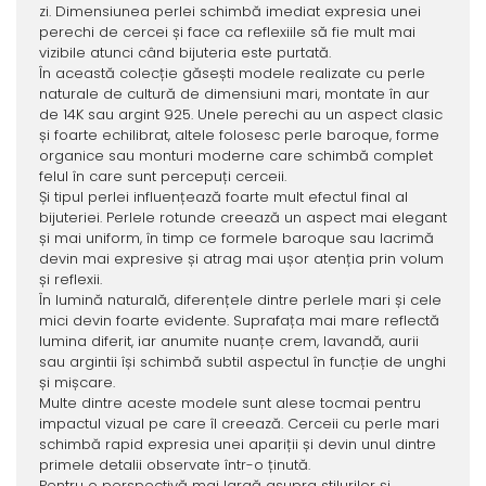
zi. Dimensiunea perlei schimbă imediat expresia unei
perechi de cercei și face ca reflexiile să fie mult mai
vizibile atunci când bijuteria este purtată.
În această colecție găsești modele realizate cu perle
naturale de cultură de dimensiuni mari, montate în aur
de 14K sau argint 925. Unele perechi au un aspect clasic
și foarte echilibrat, altele folosesc perle baroque, forme
organice sau monturi moderne care schimbă complet
felul în care sunt percepuți cerceii.
Și tipul perlei influențează foarte mult efectul final al
bijuteriei. Perlele rotunde creează un aspect mai elegant
și mai uniform, în timp ce formele baroque sau lacrimă
devin mai expresive și atrag mai ușor atenția prin volum
și reflexii.
În lumină naturală, diferențele dintre perlele mari și cele
mici devin foarte evidente. Suprafața mai mare reflectă
lumina diferit, iar anumite nuanțe crem, lavandă, aurii
sau argintii își schimbă subtil aspectul în funcție de unghi
și mișcare.
Multe dintre aceste modele sunt alese tocmai pentru
impactul vizual pe care îl creează. Cerceii cu perle mari
schimbă rapid expresia unei apariții și devin unul dintre
primele detalii observate într-o ținută.
Pentru o perspectivă mai largă asupra stilurilor și