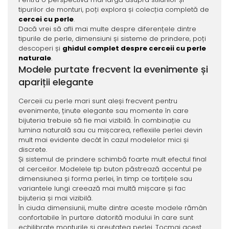
tipurilor de monturi, poți explora și colecția completă de
cercei cu perle
.
Dacă vrei să afli mai multe despre diferențele dintre
tipurile de perle, dimensiuni și sisteme de prindere, poți
descoperi și
ghidul complet despre cerceii cu perle
naturale
.
Modele purtate frecvent la evenimente și
apariții elegante
Cerceii cu perle mari sunt aleși frecvent pentru
evenimente, ținute elegante sau momente în care
bijuteria trebuie să fie mai vizibilă. În combinație cu
lumina naturală sau cu mișcarea, reflexiile perlei devin
mult mai evidente decât în cazul modelelor mici și
discrete.
Și sistemul de prindere schimbă foarte mult efectul final
al cerceilor. Modelele tip buton păstrează accentul pe
dimensiunea și forma perlei, în timp ce tortițele sau
variantele lungi creează mai multă mișcare și fac
bijuteria și mai vizibilă.
În ciuda dimensiunii, multe dintre aceste modele rămân
confortabile în purtare datorită modului în care sunt
echilibrate monturile și greutatea perlei. Tocmai acest