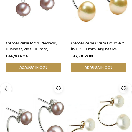
Cercei Perle Mari Lavanda,
Cercei Perle Crem Double 2
Business, de 9-10 mm,
în 1, 7-10 mm, Argint 925
Tortiță Închisă, Argint 925 -
Placat cu Platină |
184,20 RON
197,70 RON
Calitate AA+| KASKADDA®
KASKADDA®
ADAUGA IN COS
ADAUGA IN COS