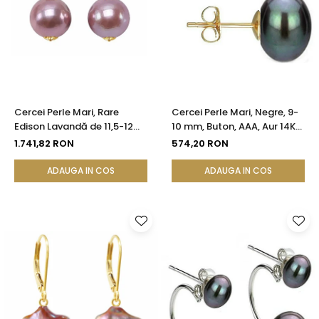
Cercei Perle Mari, Rare
Cercei Perle Mari, Negre, 9-
Edison Lavandă de 11,5-12
10 mm, Buton, AAA, Aur 14K
mm și Aur Galben 14K |
(aur 585), Tip Șurub |
1.741,82 RON
574,20 RON
KASKADDA®
KASKADDA®
ADAUGA IN COS
ADAUGA IN COS