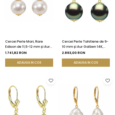
Cercei Perle Mari, Rare
Cercei Perle Tahitiene de 9-
Edison de 11,5-12 mm și Aur
10 mm și Aur Galben 14K,
Galben 14K, Bijuterie de
Forma Rotundă |
1.741,82 RON
2.893,00 RON
Colecție| KASKADDA®
KASKADDA®
ADAUGA IN COS
ADAUGA IN COS