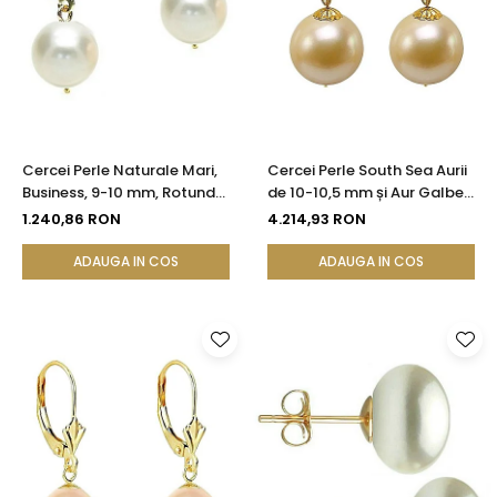
Cercei Perle Naturale Mari,
Cercei Perle South Sea Aurii
Business, 9-10 mm, Rotunde
de 10-10,5 mm și Aur Galben
AAA, Aur 14K (aur 585) |
14K, Forma Rotundă |
1.240,86 RON
4.214,93 RON
KASKADDA®
KASKADDA®
ADAUGA IN COS
ADAUGA IN COS