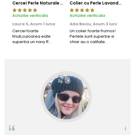
Cercei Perle Naturale Negre 5-6 mm, Buton AAA, Aur 14K (aur 585), Tip Șurub | KASKADDA®
Colier cu Perle Lavanda la Baza Gatului, de 4-5 mm, Perle Rare, Calitate AAA+, Aur 14K | KASKADDA®
Achizitie verificata
Achizitie verificata
Achi
Laura S,
Acum 1 luna
Ada Baciu,
Acum 3 luni
Mun
Acu
Cercei foarte
Un colier foarte frumos!
finuti,culoarea eate
Perlele sunt superbe si
Bun
superba un navy ff
chiar au o calitate
cu b
frumos.Lucrati bine,cu
extraordinara.
sup
siguranta am sa revin pt
deca
mai multe comenzi.❤️
Rec