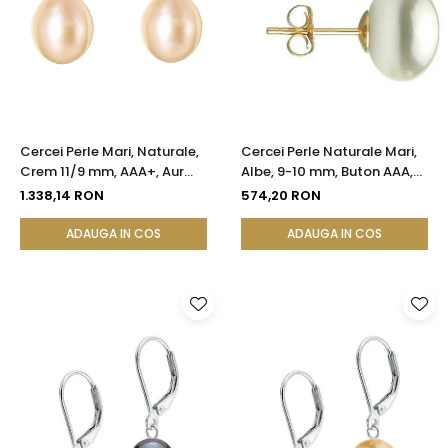
Cercei Perle Mari, Naturale,
Cercei Perle Naturale Mari,
Crem 11/9 mm, AAA+, Aur
Albe, 9-10 mm, Buton AAA,
14K (aur 585), Forma
Aur 14K (aur 585), Tip Șurub |
1.338,14 RON
574,20 RON
Lacrimă | KASKADDA®
KASKADDA®
ADAUGA IN COS
ADAUGA IN COS