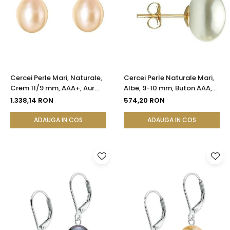
Cercei Perle Mari, Naturale,
Cercei Perle Naturale Mari,
Crem 11/9 mm, AAA+, Aur
Albe, 9-10 mm, Buton AAA,
14K (aur 585), Forma
Aur 14K (aur 585), Tip Șurub |
1.338,14 RON
574,20 RON
Lacrimă | KASKADDA®
KASKADDA®
ADAUGA IN COS
ADAUGA IN COS