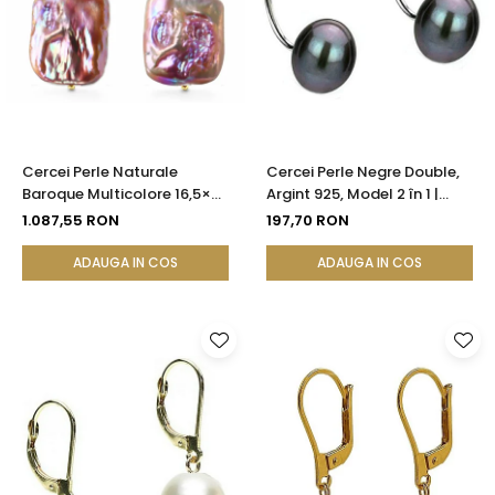
Cercei Perle Naturale
Cercei Perle Negre Double,
Baroque Multicolore 16,5×25
Argint 925, Model 2 în 1 |
mm, Aur 14K (aur 585),
KASKADDA®
1.087,55 RON
197,70 RON
Tortiță Închisă | KASKADDA®
ADAUGA IN COS
ADAUGA IN COS