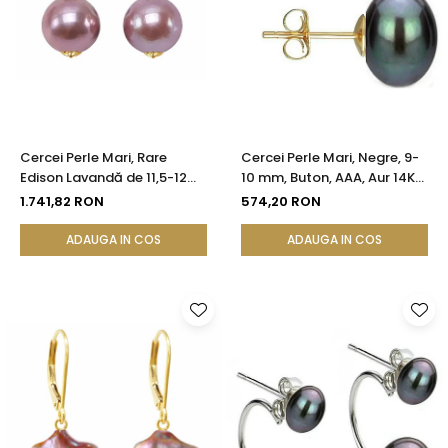
Cercei Perle Mari, Rare
Cercei Perle Mari, Negre, 9-
Edison Lavandă de 11,5-12
10 mm, Buton, AAA, Aur 14K
mm și Aur Galben 14K |
(aur 585), Tip Șurub |
1.741,82 RON
574,20 RON
KASKADDA®
KASKADDA®
ADAUGA IN COS
ADAUGA IN COS