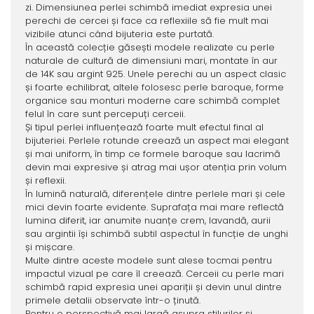
zi. Dimensiunea perlei schimbă imediat expresia unei
perechi de cercei și face ca reflexiile să fie mult mai
vizibile atunci când bijuteria este purtată.
În această colecție găsești modele realizate cu perle
naturale de cultură de dimensiuni mari, montate în aur
de 14K sau argint 925. Unele perechi au un aspect clasic
și foarte echilibrat, altele folosesc perle baroque, forme
organice sau monturi moderne care schimbă complet
felul în care sunt percepuți cerceii.
Și tipul perlei influențează foarte mult efectul final al
bijuteriei. Perlele rotunde creează un aspect mai elegant
și mai uniform, în timp ce formele baroque sau lacrimă
devin mai expresive și atrag mai ușor atenția prin volum
și reflexii.
În lumină naturală, diferențele dintre perlele mari și cele
mici devin foarte evidente. Suprafața mai mare reflectă
lumina diferit, iar anumite nuanțe crem, lavandă, aurii
sau argintii își schimbă subtil aspectul în funcție de unghi
și mișcare.
Multe dintre aceste modele sunt alese tocmai pentru
impactul vizual pe care îl creează. Cerceii cu perle mari
schimbă rapid expresia unei apariții și devin unul dintre
primele detalii observate într-o ținută.
Pentru o perspectivă mai largă asupra stilurilor și