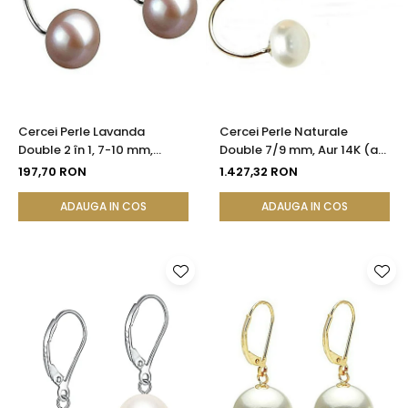
Cercei Perle Lavanda
Cercei Perle Naturale
Double 2 în 1, 7-10 mm,
Double 7/9 mm, Aur 14K (aur
Argint 925 Placat cu Platină
585), Versatili 2 în 1 |
197,70 RON
1.427,32 RON
| KASKADDA®
KASKADDA®
ADAUGA IN COS
ADAUGA IN COS