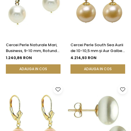
Cercei Perle Naturale Mari,
Cercei Perle South Sea Aurii
Business, 9-10 mm, Rotunde
de 10-10,5 mm și Aur Galben
AAA, Aur 14K (aur 585) |
14K, Forma Rotundă |
1.240,86 RON
4.214,93 RON
KASKADDA®
KASKADDA®
ADAUGA IN COS
ADAUGA IN COS