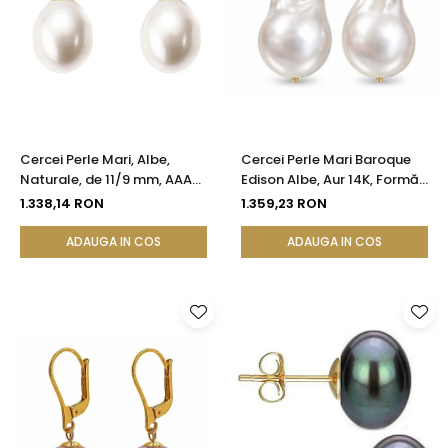
Cercei Perle Mari, Albe,
Cercei Perle Mari Baroque
Naturale, de 11/9 mm, AAA+,
Edison Albe, Aur 14K, Formă
Aur 14K (aur 585), Forma
Organică | KASKADDA®
1.338,14 RON
1.359,23 RON
Lacrimă | KASKADDA®
ADAUGA IN COS
ADAUGA IN COS