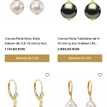
Cercei Perle Mari, Rare
Cercei Perle Tahitiene de 9-
Edison de 11,5-12 mm și Aur
10 mm și Aur Galben 14K,
Galben 14K, Bijuterie de
Forma Rotundă |
1.741,82 RON
2.893,00 RON
Colecție| KASKADDA®
KASKADDA®
ADAUGA IN COS
ADAUGA IN COS