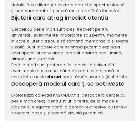
detaliu face diferența dintre o pereche spectaculoasă
și una care poate fi purtată multe ore fără disconfort.
Bijuterii care atrag imediat atenția
Cerceii cu perle mari sunt aleși frecvent pentru
aniversări, evenimente importante sau pentru momente
în care bijuteria trebuie să rămână memorabilă și foarte
vizibilă. Sunt modele care schimbă puternic expresia
unei apariții și care atrag imediat privirea prin lumină,
dimensiune și reflexii.
Perlele mari sunt preferate în special la aniversări,
evenimente sau atunci când bijuteria este aleasă ca
unul dintre acele
daruri
care rămân ușor de ținut minte.
Descoperă modelul care ți se potrivește
Explorează colecția KASKADDA® și descoperă cercei cu
perle mari creați pentru stiluri diferite, de la modele
clasice și elegante până la perechi expresive, cu reflexii
spectaculoase și prezență vizuală puternică.