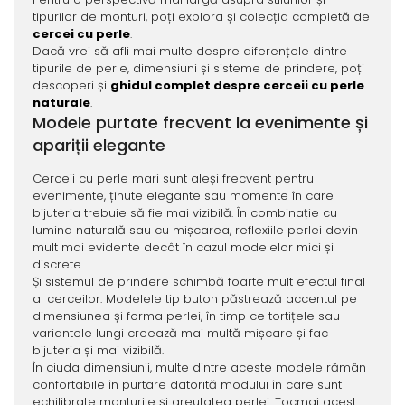
tipurilor de monturi, poți explora și colecția completă de
cercei cu perle
.
Dacă vrei să afli mai multe despre diferențele dintre
tipurile de perle, dimensiuni și sisteme de prindere, poți
descoperi și
ghidul complet despre cerceii cu perle
naturale
.
Modele purtate frecvent la evenimente și
apariții elegante
Cerceii cu perle mari sunt aleși frecvent pentru
evenimente, ținute elegante sau momente în care
bijuteria trebuie să fie mai vizibilă. În combinație cu
lumina naturală sau cu mișcarea, reflexiile perlei devin
mult mai evidente decât în cazul modelelor mici și
discrete.
Și sistemul de prindere schimbă foarte mult efectul final
al cerceilor. Modelele tip buton păstrează accentul pe
dimensiunea și forma perlei, în timp ce tortițele sau
variantele lungi creează mai multă mișcare și fac
bijuteria și mai vizibilă.
În ciuda dimensiunii, multe dintre aceste modele rămân
confortabile în purtare datorită modului în care sunt
echilibrate monturile și greutatea perlei. Tocmai acest