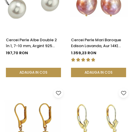
Seturi Perle cu Argint
Brățări cu Perle
Pandantive cu Perle
Brose cu Perle
Cercei Perle Albe Double 2
Cercei Perle Mari Baroque
în 1, 7-10 mm, Argint 925
Edison Lavanda, Aur 14K|
Placat cu Platină |
KASKADDA®
197,70 RON
1.359,23 RON
KASKADDA®
ADAUGA IN COS
ADAUGA IN COS