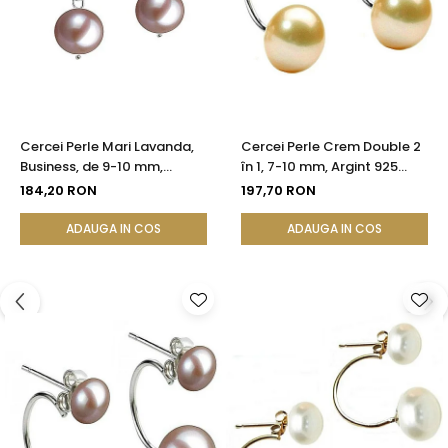
Cercei Perle Mari Lavanda,
Cercei Perle Crem Double 2
Business, de 9-10 mm,
în 1, 7-10 mm, Argint 925
Tortiță Închisă, Argint 925 -
Placat cu Platină |
184,20 RON
197,70 RON
Calitate AA+| KASKADDA®
KASKADDA®
ADAUGA IN COS
ADAUGA IN COS