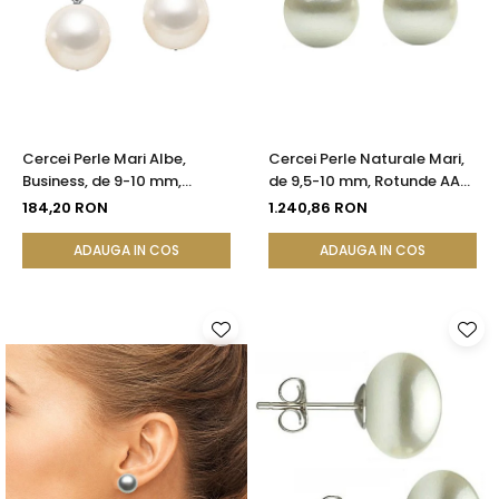
Cercei Perle Mari Albe,
Cercei Perle Naturale Mari,
Business, de 9-10 mm,
de 9,5-10 mm, Rotunde AAA,
Tortiță Închisă, Argint 925 -
Aur 14K (aur 585) |
184,20 RON
1.240,86 RON
Calitate AA+ | KASKADDA®
KASKADDA®
ADAUGA IN COS
ADAUGA IN COS