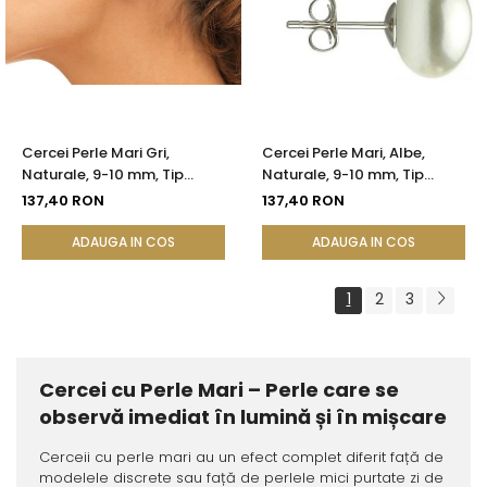
Cercei Perle Mari Gri,
Cercei Perle Mari, Albe,
Naturale, 9-10 mm, Tip
Naturale, 9-10 mm, Tip
Șurub, Argint 925 - Calitate
Șurub, Argint 925 - Calitate
137,40 RON
137,40 RON
AAA | KASKADDA®
AAA | KASKADDA®
ADAUGA IN COS
ADAUGA IN COS
1
2
3
Cercei cu Perle Mari – Perle care se
observă imediat în lumină și în mișcare
Cerceii cu perle mari au un efect complet diferit față de
modelele discrete sau față de perlele mici purtate zi de