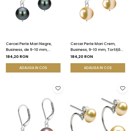
Cercei Perle Mari Negre,
Cercei Perle Mari Crem,
Business, de 9-10 mm,
Business, 9-10 mm, Tortiță
Tortiță Închisă, Argint 925 |
Închisă, Argint 925 -
184,20 RON
184,20 RON
KASKADDA®
Calitate AA+ | KASKADDA®
ADAUGA IN COS
ADAUGA IN COS