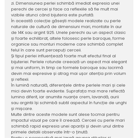
zi. Dimensiunea perlei schimbă imediat expresia unei
perechi de cercei și face ca reflexiile să fie mult mai
vizibile atunci când bijuteria este purtată.
În această colecție găsești modele realizate cu perle
naturale de cultură de dimensiuni mari, montate în aur
de 14K sau argint 925. Unele perechi au un aspect clasic
și foarte echilibrat, altele folosesc perle baroque, forme
organice sau monturi moderne care schimbă complet
felul în care sunt percepuți cerceii.
Și tipul perlei influențează foarte mult efectul final al
bijuteriei. Perlele rotunde creează un aspect mai elegant
și mai uniform, în timp ce formele baroque sau lacrimă
devin mai expresive și atrag mai ușor atenția prin volum
și reflexii.
În lumină naturală, diferențele dintre perlele mari și cele
mici devin foarte evidente. Suprafața mai mare reflectă
lumina diferit, iar anumite nuanțe crem, lavandă, aurii
sau argintii își schimbă subtil aspectul în funcție de unghi
și mișcare.
Multe dintre aceste modele sunt alese tocmai pentru
impactul vizual pe care îl creează. Cerceii cu perle mari
schimbă rapid expresia unei apariții și devin unul dintre
primele detalii observate într-o ținută.
Pentru o perspectivă mai largă asupra stilurilor și