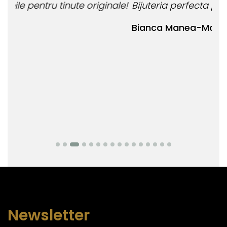
le!
Bijuteria perfecta pentru ziua perfecta!
O b
ata
Bianca Manea-Mocan
oca
Nic
Newsletter