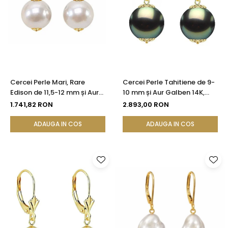
Cercei Perle Mari, Rare
Cercei Perle Tahitiene de 9-
Edison de 11,5-12 mm și Aur
10 mm și Aur Galben 14K,
Galben 14K, Bijuterie de
Forma Rotundă |
1.741,82 RON
2.893,00 RON
Colecție| KASKADDA®
KASKADDA®
ADAUGA IN COS
ADAUGA IN COS