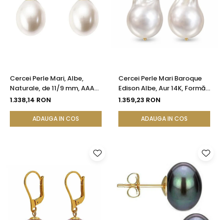
Cercei Perle Mari, Albe,
Cercei Perle Mari Baroque
Naturale, de 11/9 mm, AAA+,
Edison Albe, Aur 14K, Formă
Aur 14K (aur 585), Forma
Organică | KASKADDA®
1.338,14 RON
1.359,23 RON
Lacrimă | KASKADDA®
ADAUGA IN COS
ADAUGA IN COS