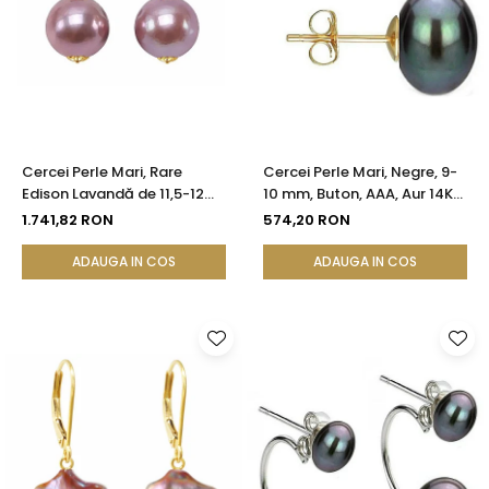
Cercei Perle Mari, Rare
Cercei Perle Mari, Negre, 9-
Edison Lavandă de 11,5-12
10 mm, Buton, AAA, Aur 14K
mm și Aur Galben 14K |
(aur 585), Tip Șurub |
1.741,82 RON
574,20 RON
KASKADDA®
KASKADDA®
ADAUGA IN COS
ADAUGA IN COS