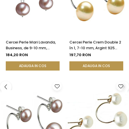
Cercei Perle Mari Lavanda,
Cercei Perle Crem Double 2
Business, de 9-10 mm,
în 1, 7-10 mm, Argint 925
Tortiță Închisă, Argint 925 -
Placat cu Platină |
184,20 RON
197,70 RON
Calitate AA+| KASKADDA®
KASKADDA®
ADAUGA IN COS
ADAUGA IN COS