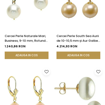
Cercei Perle Naturale Mari,
Cercei Perle South Sea Aurii
Business, 9-10 mm, Rotunde
de 10-10,5 mm și Aur Galben
AAA, Aur 14K (aur 585) |
14K, Forma Rotundă |
1.240,86 RON
4.214,93 RON
KASKADDA®
KASKADDA®
ADAUGA IN COS
ADAUGA IN COS