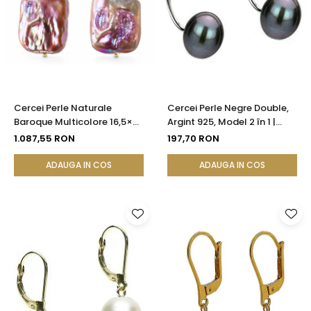
Cercei Perle Naturale
Cercei Perle Negre Double,
Baroque Multicolore 16,5×25
Argint 925, Model 2 în 1 |
mm, Aur 14K (aur 585),
KASKADDA®
1.087,55 RON
197,70 RON
Tortiță Închisă | KASKADDA®
ADAUGA IN COS
ADAUGA IN COS