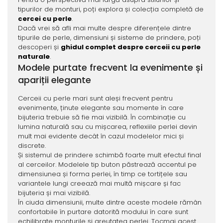
tipurilor de monturi, poți explora și colecția completă de
cercei cu perle
.
Dacă vrei să afli mai multe despre diferențele dintre
tipurile de perle, dimensiuni și sisteme de prindere, poți
descoperi și
ghidul complet despre cerceii cu perle
naturale
.
Modele purtate frecvent la evenimente și
apariții elegante
Cerceii cu perle mari sunt aleși frecvent pentru
evenimente, ținute elegante sau momente în care
bijuteria trebuie să fie mai vizibilă. În combinație cu
lumina naturală sau cu mișcarea, reflexiile perlei devin
mult mai evidente decât în cazul modelelor mici și
discrete.
Și sistemul de prindere schimbă foarte mult efectul final
al cerceilor. Modelele tip buton păstrează accentul pe
dimensiunea și forma perlei, în timp ce tortițele sau
variantele lungi creează mai multă mișcare și fac
bijuteria și mai vizibilă.
În ciuda dimensiunii, multe dintre aceste modele rămân
confortabile în purtare datorită modului în care sunt
echilibrate monturile și greutatea perlei. Tocmai acest