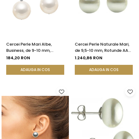
Cercei Perle Mari Albe,
Cercei Perle Naturale Mari,
Business, de 9-10 mm,
de 9,5-10 mm, Rotunde AAA,
Tortiță Închisă, Argint 925 -
Aur 14K (aur 585) |
184,20 RON
1.240,86 RON
Calitate AA+ | KASKADDA®
KASKADDA®
ADAUGA IN COS
ADAUGA IN COS