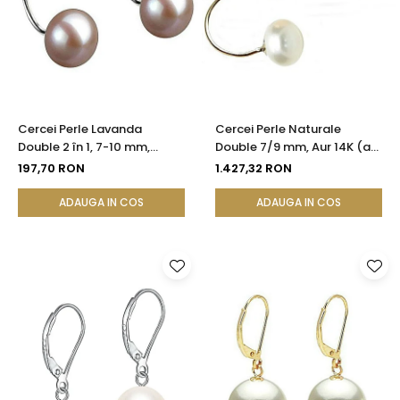
Cercei Perle Lavanda
Cercei Perle Naturale
Double 2 în 1, 7-10 mm,
Double 7/9 mm, Aur 14K (aur
Argint 925 Placat cu Platină
585), Versatili 2 în 1 |
197,70 RON
1.427,32 RON
| KASKADDA®
KASKADDA®
ADAUGA IN COS
ADAUGA IN COS