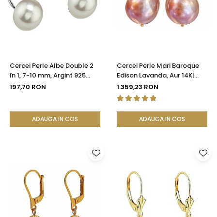
Seturi Perle cu Argint
Brățări cu Perle
Pandantive cu Perle
Brose cu Perle
Cercei Perle Albe Double 2
Cercei Perle Mari Baroque
în 1, 7-10 mm, Argint 925
Edison Lavanda, Aur 14K|
Placat cu Platină |
KASKADDA®
197,70 RON
1.359,23 RON
KASKADDA®
ADAUGA IN COS
ADAUGA IN COS