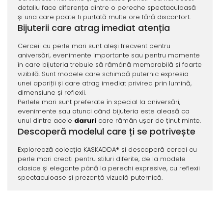
detaliu face diferența dintre o pereche spectaculoasă
și una care poate fi purtată multe ore fără disconfort.
Bijuterii care atrag imediat atenția
Cerceii cu perle mari sunt aleși frecvent pentru
aniversări, evenimente importante sau pentru momente
în care bijuteria trebuie să rămână memorabilă și foarte
vizibilă. Sunt modele care schimbă puternic expresia
unei apariții și care atrag imediat privirea prin lumină,
dimensiune și reflexii.
Perlele mari sunt preferate în special la aniversări,
evenimente sau atunci când bijuteria este aleasă ca
unul dintre acele
daruri
care rămân ușor de ținut minte.
Descoperă modelul care ți se potrivește
Explorează colecția KASKADDA® și descoperă cercei cu
perle mari creați pentru stiluri diferite, de la modele
clasice și elegante până la perechi expresive, cu reflexii
spectaculoase și prezență vizuală puternică.