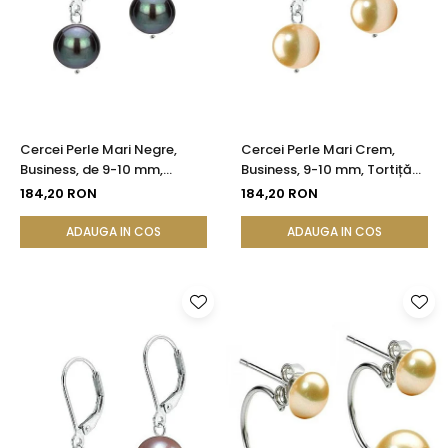
Cercei Perle Mari Negre,
Cercei Perle Mari Crem,
Business, de 9-10 mm,
Business, 9-10 mm, Tortiță
Tortiță Închisă, Argint 925 |
Închisă, Argint 925 -
184,20 RON
184,20 RON
KASKADDA®
Calitate AA+ | KASKADDA®
ADAUGA IN COS
ADAUGA IN COS