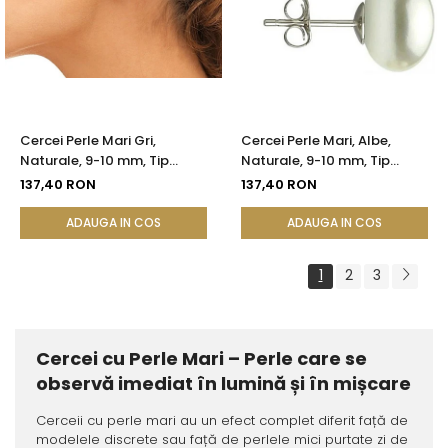
Cercei Perle Mari Gri,
Cercei Perle Mari, Albe,
Naturale, 9-10 mm, Tip
Naturale, 9-10 mm, Tip
Șurub, Argint 925 - Calitate
Șurub, Argint 925 - Calitate
137,40 RON
137,40 RON
AAA | KASKADDA®
AAA | KASKADDA®
ADAUGA IN COS
ADAUGA IN COS
1
2
3
Cercei cu Perle Mari – Perle care se
observă imediat în lumină și în mișcare
Cerceii cu perle mari au un efect complet diferit față de
modelele discrete sau față de perlele mici purtate zi de