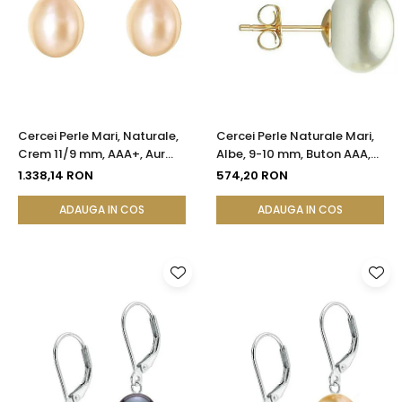
Cercei Perle Mari, Naturale,
Cercei Perle Naturale Mari,
Crem 11/9 mm, AAA+, Aur
Albe, 9-10 mm, Buton AAA,
14K (aur 585), Forma
Aur 14K (aur 585), Tip Șurub |
1.338,14 RON
574,20 RON
Lacrimă | KASKADDA®
KASKADDA®
ADAUGA IN COS
ADAUGA IN COS