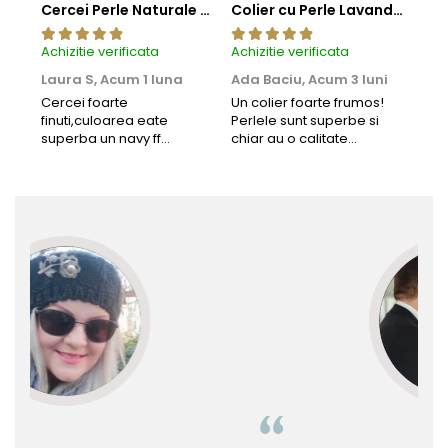
Cercei Perle Naturale Negre 5-6 mm, Buton AAA, Aur 14K (aur 585), Tip Șurub | KASKADDA®
Colier cu Perle Lavanda la Baza Gatului, de 4-5 mm, Perle Rare, Calitate AAA+, Aur 14K | KASKADDA®
Achizitie verificata
Achizitie verificata
Achi
Laura S,
Acum 1 luna
Ada Baciu,
Acum 3 luni
Mun
Acu
Cercei foarte
Un colier foarte frumos!
finuti,culoarea eate
Perlele sunt superbe si
Bun
superba un navy ff
chiar au o calitate
cu b
frumos.Lucrati bine,cu
extraordinara.
sup
siguranta am sa revin pt
deca
mai multe comenzi.❤️
Rec