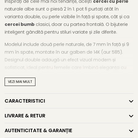
Inspirați de cele mai noi tendințe, acești
cercei cu perle
naturale albe sunt o piesă 2 în 1: pot fi purtați atât în
varianta double, cu perle vizibile în față și spate, cât și ca
cercei bumb
clasici, doar cu partea frontală. O bijuterie
inteligent gândită pentru stiluri variate și zile diferite.
Modelul include două perle naturale, de 7 mm în față și 9
mm în spate, montate în aur galben de 14K (aur 585).
Designul double adaugă un efect vizual modern și
sofisticat, ideal pentru femeile care îmbină eleganța cu
moda actuală. Datorită sistemului de prindere detașabil și
VEZI MAI MULT
fluturașilor extra din aur și silicon
incluși în pachet,
acești
cercei din aur cu perle
pot deveni o piesă
statement sau un accesoriu discret, în funcție de
CARACTERISTICI
moment.
LIVRARE & RETUR
Dacă ești în căutarea unor piese de impact, îți sugerăm
să vezi și selecția noastră de
cercei cu perle mari
și
AUTENTICITATE & GARANȚIE
întreaga colecție de
cercei cu perle
.