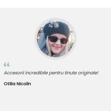
multe comenzi.❤️
d
R
Accesorii incredibile pentru tinute originale!
B
Otilia Nicolin
B