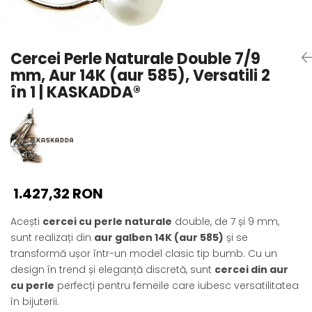
Seturi Perle cu Argint
Brățări cu Perle
Pandantive cu Perle
Cercei Perle Naturale Double 7/9
Brose cu Perle
mm, Aur 14K (aur 585), Versatili 2
în 1 | KASKADDA®
1.427,32 RON
Acești
cercei cu perle naturale
double, de 7 și 9 mm,
sunt realizați din
aur galben 14K (aur 585)
și se
transformă ușor într-un model clasic tip bumb. Cu un
design în trend și eleganță discretă, sunt
cercei din aur
cu perle
perfecți pentru femeile care iubesc versatilitatea
în bijuterii.