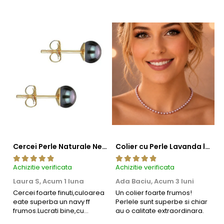
Cercei Perle Naturale Negre 5-6 mm, Buton AAA, Aur 14K (aur 585), Tip Șurub | KASKADDA®
Colier cu Perle Lavanda la Baza Gatului, de 4-5 mm, Perle Rare, Calitate AAA+, Aur 14K | KASKADDA®
Achizitie verificata
Achizitie verificata
Ac
Laura S,
Acum 1 luna
Ada Baciu,
Acum 3 luni
M
4
Cercei foarte finuti,culoarea
Un colier foarte frumos!
eate superba un navy ff
Perlele sunt superbe si chiar
B
frumos.Lucrati bine,cu
au o calitate extraordinara.
b
siguranta am sa revin pt mai
s