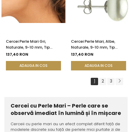
Cercei Perle Mari Gri,
Cercei Perle Mari, Albe,
Naturale, 9-10 mm, Tip
Naturale, 9-10 mm, Tip
Șurub, Argint 925 - Calitate
Șurub, Argint 925 - Calitate
137,40 RON
137,40 RON
AAA | KASKADDA®
AAA | KASKADDA®
ADAUGA IN COS
ADAUGA IN COS
1
2
3
Cercei cu Perle Mari – Perle care se
observă imediat în lumină și în mișcare
Cerceii cu perle mari au un efect complet diferit față de
modelele discrete sau față de perlele mici purtate zi de