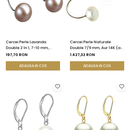
Cercei Perle Lavanda
Cercei Perle Naturale
Double 2 în 1, 7-10 mm,
Double 7/9 mm, Aur 14K (aur
Argint 925 Placat cu Platină
585), Versatili 2 în 1 |
197,70 RON
1.427,32 RON
| KASKADDA®
KASKADDA®
ADAUGA IN COS
ADAUGA IN COS