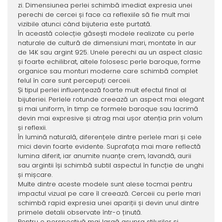
zi. Dimensiunea perlei schimbă imediat expresia unei
perechi de cercei și face ca reflexiile să fie mult mai
vizibile atunci când bijuteria este purtată.
În această colecție găsești modele realizate cu perle
naturale de cultură de dimensiuni mari, montate în aur
de 14K sau argint 925. Unele perechi au un aspect clasic
și foarte echilibrat, altele folosesc perle baroque, forme
organice sau monturi moderne care schimbă complet
felul în care sunt percepuți cerceii.
Și tipul perlei influențează foarte mult efectul final al
bijuteriei. Perlele rotunde creează un aspect mai elegant
și mai uniform, în timp ce formele baroque sau lacrimă
devin mai expresive și atrag mai ușor atenția prin volum
și reflexii.
În lumină naturală, diferențele dintre perlele mari și cele
mici devin foarte evidente. Suprafața mai mare reflectă
lumina diferit, iar anumite nuanțe crem, lavandă, aurii
sau argintii își schimbă subtil aspectul în funcție de unghi
și mișcare.
Multe dintre aceste modele sunt alese tocmai pentru
impactul vizual pe care îl creează. Cerceii cu perle mari
schimbă rapid expresia unei apariții și devin unul dintre
primele detalii observate într-o ținută.
Pentru o perspectivă mai largă asupra stilurilor și