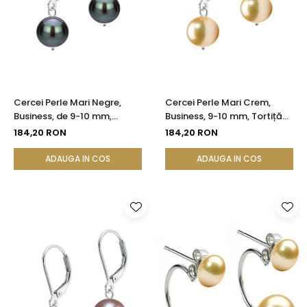
Cercei Perle Mari Negre,
Cercei Perle Mari Crem,
Business, de 9-10 mm,
Business, 9-10 mm, Tortiță
Tortiță Închisă, Argint 925 |
Închisă, Argint 925 -
184,20 RON
184,20 RON
KASKADDA®
Calitate AA+ | KASKADDA®
ADAUGA IN COS
ADAUGA IN COS