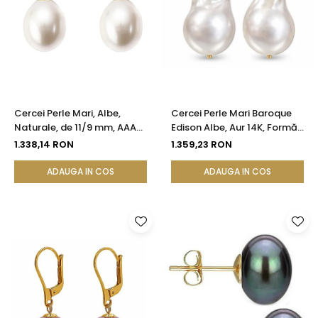
Cercei Perle Mari, Albe,
Cercei Perle Mari Baroque
Naturale, de 11/9 mm, AAA+,
Edison Albe, Aur 14K, Formă
Aur 14K (aur 585), Forma
Organică | KASKADDA®
1.338,14 RON
1.359,23 RON
Lacrimă | KASKADDA®
ADAUGA IN COS
ADAUGA IN COS