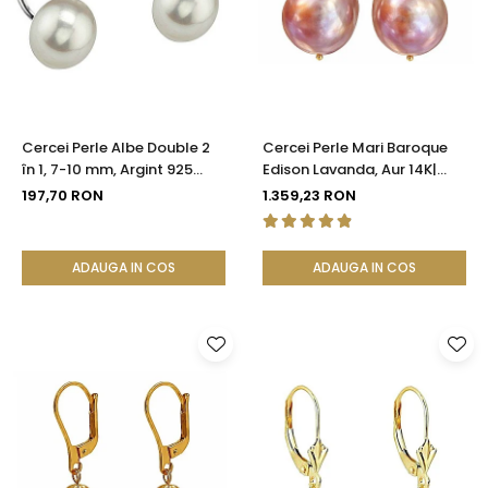
Seturi Perle cu Argint
Brățări cu Perle
Pandantive cu Perle
Brose cu Perle
Cercei Perle Albe Double 2
Cercei Perle Mari Baroque
în 1, 7-10 mm, Argint 925
Edison Lavanda, Aur 14K|
Placat cu Platină |
KASKADDA®
197,70 RON
1.359,23 RON
KASKADDA®
ADAUGA IN COS
ADAUGA IN COS