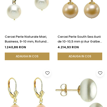
Cercei Perle Naturale Mari,
Cercei Perle South Sea Aurii
Business, 9-10 mm, Rotunde
de 10-10,5 mm și Aur Galben
AAA, Aur 14K (aur 585) |
14K, Forma Rotundă |
1.240,86 RON
4.214,93 RON
KASKADDA®
KASKADDA®
ADAUGA IN COS
ADAUGA IN COS