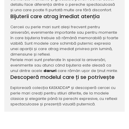
detaliu face diferența dintre o pereche spectaculoasă
și una care poate fi purtată multe ore fără disconfort.
Bijuterii care atrag imediat atenția
Cerceii cu perle mari sunt aleși frecvent pentru
aniversări, evenimente importante sau pentru momente
în care bijuteria trebuie să rămână memorabilă și foarte
vizibilă. Sunt modele care schimbă puternic expresia
unei apariții și care atrag imediat privirea prin lumină,
dimensiune și reflexii.
Perlele mari sunt preferate în special la aniversări,
evenimente sau atunci când bijuteria este aleasă ca
unul dintre acele
daruri
care rămân ușor de ținut minte.
Descoperă modelul care ți se potrivește
Explorează colecția KASKADDA® și descoperă cercei cu
perle mari creați pentru stiluri diferite, de la modele
clasice și elegante până la perechi expresive, cu reflexii
spectaculoase și prezență vizuală puternică.