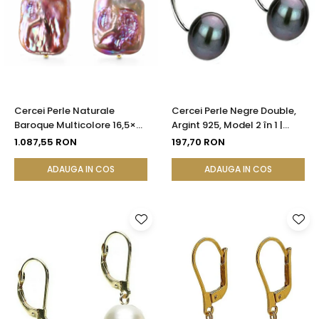
Cercei Perle Naturale
Cercei Perle Negre Double,
Baroque Multicolore 16,5×25
Argint 925, Model 2 în 1 |
mm, Aur 14K (aur 585),
KASKADDA®
1.087,55 RON
197,70 RON
Tortiță Închisă | KASKADDA®
ADAUGA IN COS
ADAUGA IN COS