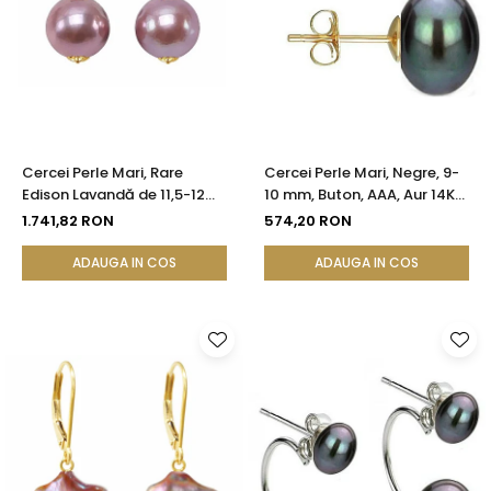
Cercei Perle Mari, Rare
Cercei Perle Mari, Negre, 9-
Edison Lavandă de 11,5-12
10 mm, Buton, AAA, Aur 14K
mm și Aur Galben 14K |
(aur 585), Tip Șurub |
1.741,82 RON
574,20 RON
KASKADDA®
KASKADDA®
ADAUGA IN COS
ADAUGA IN COS