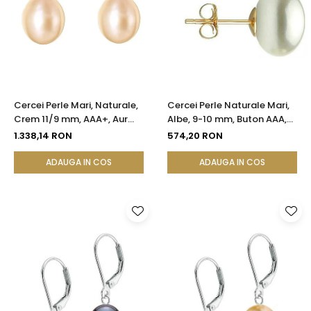
Cercei Perle Mari, Naturale,
Cercei Perle Naturale Mari,
Crem 11/9 mm, AAA+, Aur
Albe, 9-10 mm, Buton AAA,
14K (aur 585), Forma
Aur 14K (aur 585), Tip Șurub |
1.338,14 RON
574,20 RON
Lacrimă | KASKADDA®
KASKADDA®
ADAUGA IN COS
ADAUGA IN COS