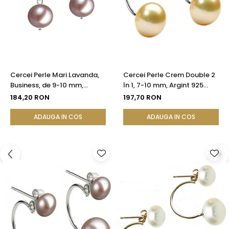
Cercei Perle Mari Lavanda,
Cercei Perle Crem Double 2
Business, de 9-10 mm,
în 1, 7-10 mm, Argint 925
Tortiță Închisă, Argint 925 -
Placat cu Platină |
184,20 RON
197,70 RON
Calitate AA+| KASKADDA®
KASKADDA®
ADAUGA IN COS
ADAUGA IN COS