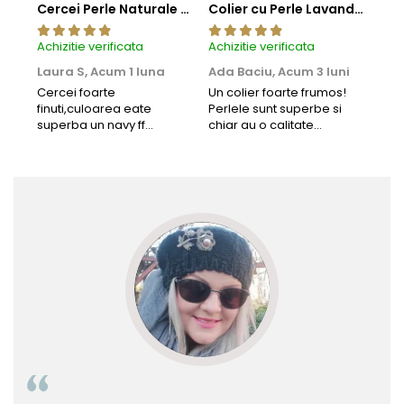
Cercei Perle Naturale Negre 5-6 mm, Buton AAA, Aur 14K (aur 585), Tip Șurub | KASKADDA®
Colier cu Perle Lavanda la Baza Gatului, de 4-5 mm, Perle Rare, Calitate AAA+, Aur 14K | KASKADDA®
Achizitie verificata
Achizitie verificata
Achi
Laura S,
Acum 1 luna
Ada Baciu,
Acum 3 luni
Mun
Acu
Cercei foarte
Un colier foarte frumos!
finuti,culoarea eate
Perlele sunt superbe si
Bun
superba un navy ff
chiar au o calitate
cu b
frumos.Lucrati bine,cu
extraordinara.
sup
siguranta am sa revin pt
deca
mai multe comenzi.❤️
Rec