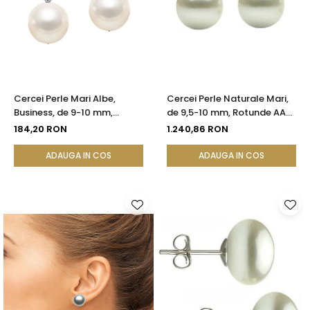
Cercei Perle Mari Albe,
Cercei Perle Naturale Mari,
Business, de 9-10 mm,
de 9,5-10 mm, Rotunde AAA,
Tortiță Închisă, Argint 925 -
Aur 14K (aur 585) |
184,20 RON
1.240,86 RON
Calitate AA+ | KASKADDA®
KASKADDA®
ADAUGA IN COS
ADAUGA IN COS