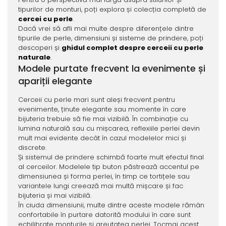
tipurilor de monturi, poți explora și colecția completă de
cercei cu perle
.
Dacă vrei să afli mai multe despre diferențele dintre
tipurile de perle, dimensiuni și sisteme de prindere, poți
descoperi și
ghidul complet despre cerceii cu perle
naturale
.
Modele purtate frecvent la evenimente și
apariții elegante
Cerceii cu perle mari sunt aleși frecvent pentru
evenimente, ținute elegante sau momente în care
bijuteria trebuie să fie mai vizibilă. În combinație cu
lumina naturală sau cu mișcarea, reflexiile perlei devin
mult mai evidente decât în cazul modelelor mici și
discrete.
Și sistemul de prindere schimbă foarte mult efectul final
al cerceilor. Modelele tip buton păstrează accentul pe
dimensiunea și forma perlei, în timp ce tortițele sau
variantele lungi creează mai multă mișcare și fac
bijuteria și mai vizibilă.
În ciuda dimensiunii, multe dintre aceste modele rămân
confortabile în purtare datorită modului în care sunt
echilibrate monturile și greutatea perlei. Tocmai acest