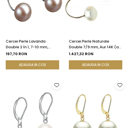
Cercei Perle Lavanda
Cercei Perle Naturale
Double 2 în 1, 7-10 mm,
Double 7/9 mm, Aur 14K (aur
Argint 925 Placat cu Platină
585), Versatili 2 în 1 |
197,70 RON
1.427,32 RON
| KASKADDA®
KASKADDA®
ADAUGA IN COS
ADAUGA IN COS