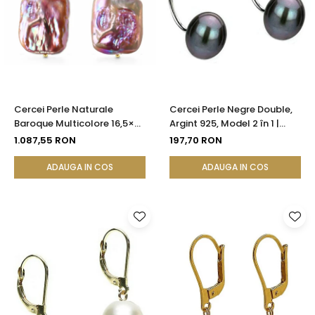
Cercei Perle Naturale
Cercei Perle Negre Double,
Baroque Multicolore 16,5×25
Argint 925, Model 2 în 1 |
mm, Aur 14K (aur 585),
KASKADDA®
1.087,55 RON
197,70 RON
Tortiță Închisă | KASKADDA®
ADAUGA IN COS
ADAUGA IN COS