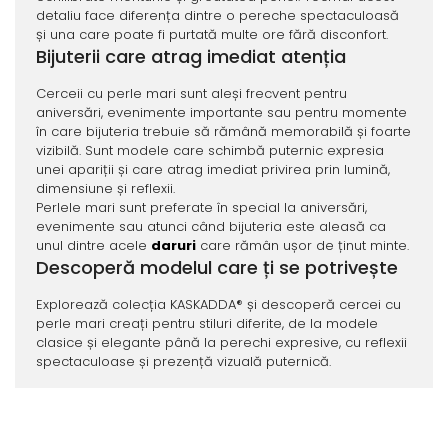
detaliu face diferența dintre o pereche spectaculoasă
și una care poate fi purtată multe ore fără disconfort.
Bijuterii care atrag imediat atenția
Cerceii cu perle mari sunt aleși frecvent pentru
aniversări, evenimente importante sau pentru momente
în care bijuteria trebuie să rămână memorabilă și foarte
vizibilă. Sunt modele care schimbă puternic expresia
unei apariții și care atrag imediat privirea prin lumină,
dimensiune și reflexii.
Perlele mari sunt preferate în special la aniversări,
evenimente sau atunci când bijuteria este aleasă ca
unul dintre acele
daruri
care rămân ușor de ținut minte.
Descoperă modelul care ți se potrivește
Explorează colecția KASKADDA® și descoperă cercei cu
perle mari creați pentru stiluri diferite, de la modele
clasice și elegante până la perechi expresive, cu reflexii
spectaculoase și prezență vizuală puternică.