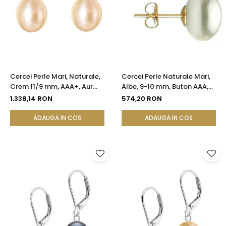
Cercei Perle Mari, Naturale,
Cercei Perle Naturale Mari,
Crem 11/9 mm, AAA+, Aur
Albe, 9-10 mm, Buton AAA,
14K (aur 585), Forma
Aur 14K (aur 585), Tip Șurub |
1.338,14 RON
574,20 RON
Lacrimă | KASKADDA®
KASKADDA®
ADAUGA IN COS
ADAUGA IN COS