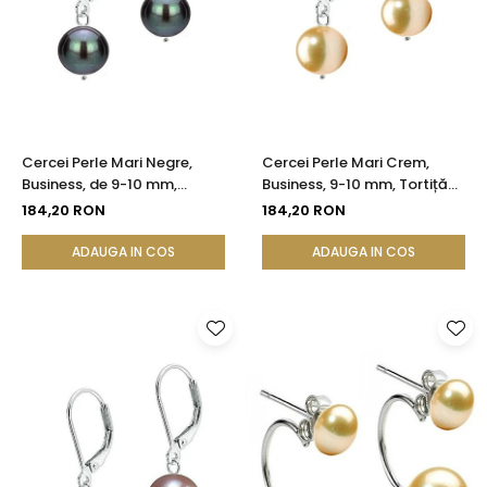
Cercei Perle Mari Negre,
Cercei Perle Mari Crem,
Business, de 9-10 mm,
Business, 9-10 mm, Tortiță
Tortiță Închisă, Argint 925 |
Închisă, Argint 925 -
184,20 RON
184,20 RON
KASKADDA®
Calitate AA+ | KASKADDA®
ADAUGA IN COS
ADAUGA IN COS