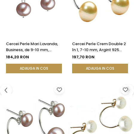
Cercei Perle Mari Lavanda,
Cercei Perle Crem Double 2
Business, de 9-10 mm,
în 1, 7-10 mm, Argint 925
Tortiță Închisă, Argint 925 -
Placat cu Platină |
184,20 RON
197,70 RON
Calitate AA+| KASKADDA®
KASKADDA®
ADAUGA IN COS
ADAUGA IN COS