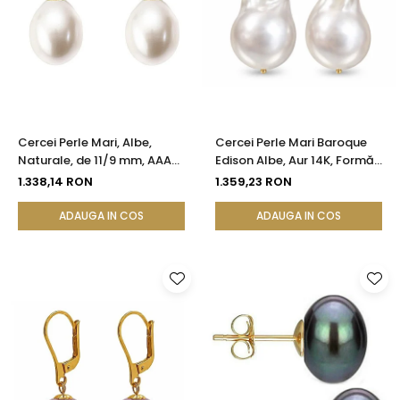
Cercei Perle Mari, Albe,
Cercei Perle Mari Baroque
Naturale, de 11/9 mm, AAA+,
Edison Albe, Aur 14K, Formă
Aur 14K (aur 585), Forma
Organică | KASKADDA®
1.338,14 RON
1.359,23 RON
Lacrimă | KASKADDA®
ADAUGA IN COS
ADAUGA IN COS