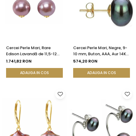
Cercei Perle Mari, Rare
Cercei Perle Mari, Negre, 9-
Edison Lavandă de 11,5-12
10 mm, Buton, AAA, Aur 14K
mm și Aur Galben 14K |
(aur 585), Tip Șurub |
1.741,82 RON
574,20 RON
KASKADDA®
KASKADDA®
ADAUGA IN COS
ADAUGA IN COS