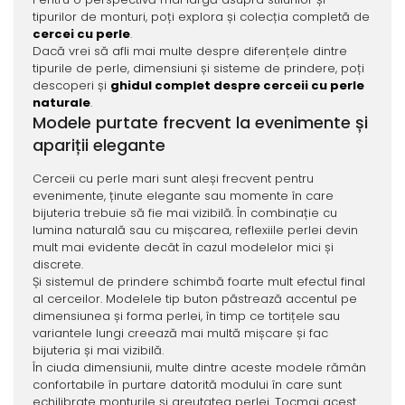
tipurilor de monturi, poți explora și colecția completă de
cercei cu perle
.
Dacă vrei să afli mai multe despre diferențele dintre
tipurile de perle, dimensiuni și sisteme de prindere, poți
descoperi și
ghidul complet despre cerceii cu perle
naturale
.
Modele purtate frecvent la evenimente și
apariții elegante
Cerceii cu perle mari sunt aleși frecvent pentru
evenimente, ținute elegante sau momente în care
bijuteria trebuie să fie mai vizibilă. În combinație cu
lumina naturală sau cu mișcarea, reflexiile perlei devin
mult mai evidente decât în cazul modelelor mici și
discrete.
Și sistemul de prindere schimbă foarte mult efectul final
al cerceilor. Modelele tip buton păstrează accentul pe
dimensiunea și forma perlei, în timp ce tortițele sau
variantele lungi creează mai multă mișcare și fac
bijuteria și mai vizibilă.
În ciuda dimensiunii, multe dintre aceste modele rămân
confortabile în purtare datorită modului în care sunt
echilibrate monturile și greutatea perlei. Tocmai acest