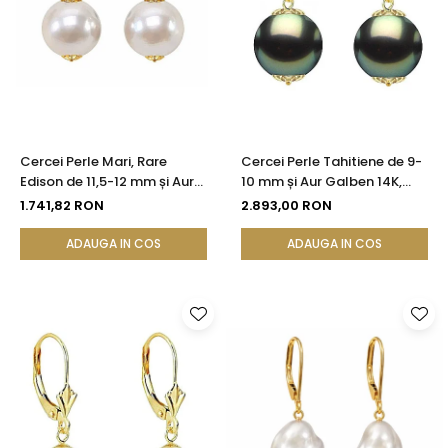
Cercei Perle Mari, Rare
Cercei Perle Tahitiene de 9-
Edison de 11,5-12 mm și Aur
10 mm și Aur Galben 14K,
Galben 14K, Bijuterie de
Forma Rotundă |
1.741,82 RON
2.893,00 RON
Colecție| KASKADDA®
KASKADDA®
ADAUGA IN COS
ADAUGA IN COS