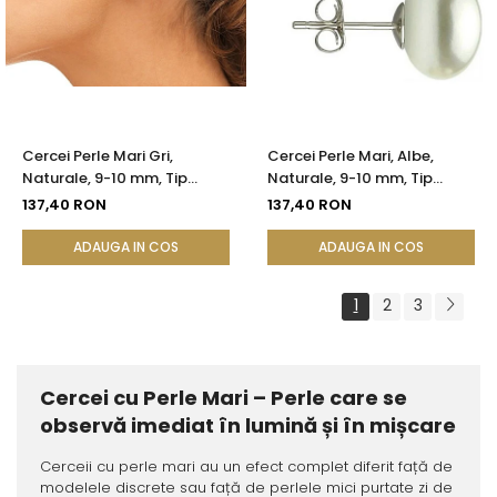
Cercei Perle Mari Gri,
Cercei Perle Mari, Albe,
Naturale, 9-10 mm, Tip
Naturale, 9-10 mm, Tip
Șurub, Argint 925 - Calitate
Șurub, Argint 925 - Calitate
137,40 RON
137,40 RON
AAA | KASKADDA®
AAA | KASKADDA®
ADAUGA IN COS
ADAUGA IN COS
1
2
3
Cercei cu Perle Mari – Perle care se
observă imediat în lumină și în mișcare
Cerceii cu perle mari au un efect complet diferit față de
modelele discrete sau față de perlele mici purtate zi de