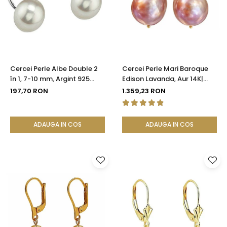
Seturi Perle cu Argint
Brățări cu Perle
Pandantive cu Perle
Brose cu Perle
Cercei Perle Albe Double 2
Cercei Perle Mari Baroque
în 1, 7-10 mm, Argint 925
Edison Lavanda, Aur 14K|
Placat cu Platină |
KASKADDA®
197,70 RON
1.359,23 RON
KASKADDA®
ADAUGA IN COS
ADAUGA IN COS