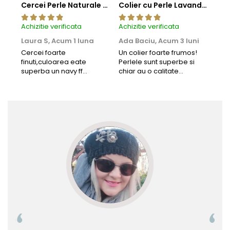
Cercei Perle Naturale Negre 5-6 mm, Buton AAA, Aur 14K (aur 585), Tip Șurub | KASKADDA®
Colier cu Perle Lavanda la Baza Gatului, de 4-5 mm, Perle Rare, Calitate AAA+, Aur 14K | KASKADDA®
Achizitie verificata
Achizitie verificata
Achi
Laura S,
Acum 1 luna
Ada Baciu,
Acum 3 luni
Mun
Acu
Cercei foarte
Un colier foarte frumos!
finuti,culoarea eate
Perlele sunt superbe si
Bun
superba un navy ff
chiar au o calitate
cu b
frumos.Lucrati bine,cu
extraordinara.
sup
siguranta am sa revin pt
deca
mai multe comenzi.❤️
Rec