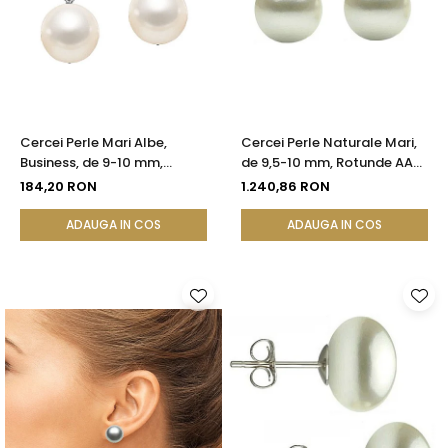
Cercei Perle Mari Albe,
Cercei Perle Naturale Mari,
Business, de 9-10 mm,
de 9,5-10 mm, Rotunde AAA,
Tortiță Închisă, Argint 925 -
Aur 14K (aur 585) |
184,20 RON
1.240,86 RON
Calitate AA+ | KASKADDA®
KASKADDA®
ADAUGA IN COS
ADAUGA IN COS