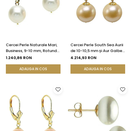
Cercei Perle Naturale Mari,
Cercei Perle South Sea Aurii
Business, 9-10 mm, Rotunde
de 10-10,5 mm și Aur Galben
AAA, Aur 14K (aur 585) |
14K, Forma Rotundă |
1.240,86 RON
4.214,93 RON
KASKADDA®
KASKADDA®
ADAUGA IN COS
ADAUGA IN COS