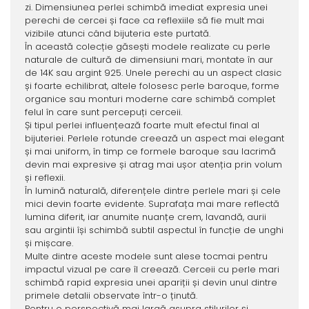
zi. Dimensiunea perlei schimbă imediat expresia unei
perechi de cercei și face ca reflexiile să fie mult mai
vizibile atunci când bijuteria este purtată.
În această colecție găsești modele realizate cu perle
naturale de cultură de dimensiuni mari, montate în aur
de 14K sau argint 925. Unele perechi au un aspect clasic
și foarte echilibrat, altele folosesc perle baroque, forme
organice sau monturi moderne care schimbă complet
felul în care sunt percepuți cerceii.
Și tipul perlei influențează foarte mult efectul final al
bijuteriei. Perlele rotunde creează un aspect mai elegant
și mai uniform, în timp ce formele baroque sau lacrimă
devin mai expresive și atrag mai ușor atenția prin volum
și reflexii.
În lumină naturală, diferențele dintre perlele mari și cele
mici devin foarte evidente. Suprafața mai mare reflectă
lumina diferit, iar anumite nuanțe crem, lavandă, aurii
sau argintii își schimbă subtil aspectul în funcție de unghi
și mișcare.
Multe dintre aceste modele sunt alese tocmai pentru
impactul vizual pe care îl creează. Cerceii cu perle mari
schimbă rapid expresia unei apariții și devin unul dintre
primele detalii observate într-o ținută.
Pentru o perspectivă mai largă asupra stilurilor și