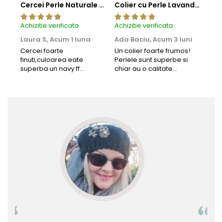
Cercei Perle Naturale Negre 5-6 mm, Buton AAA, Aur 14K (aur 585), Tip Șurub | KASKADDA®
Colier cu Perle Lavanda la Baza Gatului, de 4-5 mm, Perle Rare, Calitate AAA+, Aur 14K | KASKADDA®
Achizitie verificata
Achizitie verificata
Achi
Laura S,
Acum 1 luna
Ada Baciu,
Acum 3 luni
Mun
Acu
Cercei foarte
Un colier foarte frumos!
finuti,culoarea eate
Perlele sunt superbe si
Bun
superba un navy ff
chiar au o calitate
cu b
frumos.Lucrati bine,cu
extraordinara.
sup
siguranta am sa revin pt
deca
mai multe comenzi.❤️
Rec