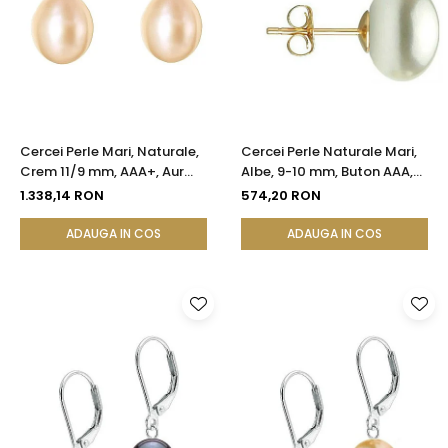
Cercei Perle Mari, Naturale,
Cercei Perle Naturale Mari,
Crem 11/9 mm, AAA+, Aur
Albe, 9-10 mm, Buton AAA,
14K (aur 585), Forma
Aur 14K (aur 585), Tip Șurub |
1.338,14 RON
574,20 RON
Lacrimă | KASKADDA®
KASKADDA®
ADAUGA IN COS
ADAUGA IN COS