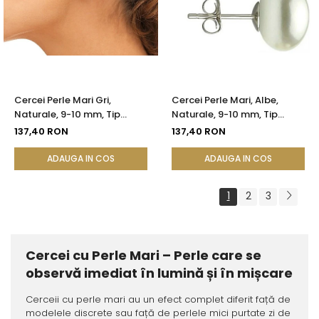
Cercei Perle Mari Gri,
Cercei Perle Mari, Albe,
Naturale, 9-10 mm, Tip
Naturale, 9-10 mm, Tip
Șurub, Argint 925 - Calitate
Șurub, Argint 925 - Calitate
137,40 RON
137,40 RON
AAA | KASKADDA®
AAA | KASKADDA®
ADAUGA IN COS
ADAUGA IN COS
1
2
3
Cercei cu Perle Mari – Perle care se
observă imediat în lumină și în mișcare
Cerceii cu perle mari au un efect complet diferit față de
modelele discrete sau față de perlele mici purtate zi de