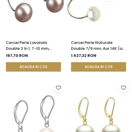
Cercei Perle Lavanda
Cercei Perle Naturale
Double 2 în 1, 7-10 mm,
Double 7/9 mm, Aur 14K (aur
Argint 925 Placat cu Platină
585), Versatili 2 în 1 |
197,70 RON
1.427,32 RON
| KASKADDA®
KASKADDA®
ADAUGA IN COS
ADAUGA IN COS