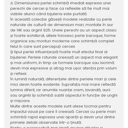
zi. Dimensiunea perlei schimbă imediat expresia unei
perechi de cercei și face ca reflexiile să fie mult mai
vizibile atunci când bijuteria este purtată.
În această colecție găsești modele realizate cu perle
naturale de cultură de dimensiuni mari, montate în aur
de 14K sau argint 925. Unele perechi au un aspect clasic
și foarte echilibrat, altele folosesc perle baroque, forme
organice sau monturi moderne care schimbă complet
felul în care sunt percepuți cerceii.
Și tipul perlei influențează foarte mult efectul final al
bijuteriei. Perlele rotunde creează un aspect mai elegant
și mai uniform, în timp ce formele baroque sau lacrimă
devin mai expresive și atrag mai ușor atenția prin volum
și reflexii.
În lumină naturală, diferențele dintre perlele mari și cele
mici devin foarte evidente. Suprafața mai mare reflectă
lumina diferit, iar anumite nuanțe crem, lavandă, aurii
sau argintii își schimbă subtil aspectul în funcție de unghi
și mișcare.
Multe dintre aceste modele sunt alese tocmai pentru
impactul vizual pe care îl creează. Cerceii cu perle mari
schimbă rapid expresia unei apariții și devin unul dintre
primele detalii observate într-o ținută.
Pentru o perspectivă mai largă asupra stilurilor și