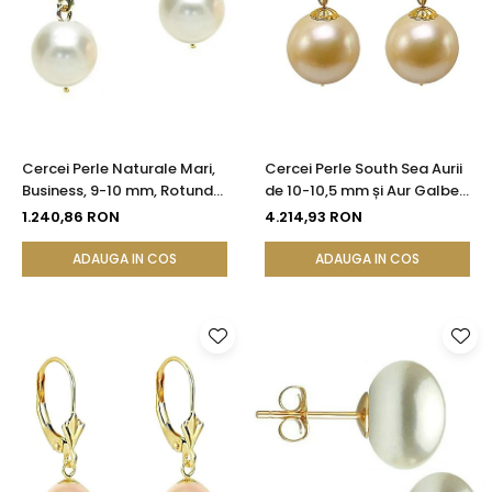
Cercei Perle Naturale Mari,
Cercei Perle South Sea Aurii
Business, 9-10 mm, Rotunde
de 10-10,5 mm și Aur Galben
AAA, Aur 14K (aur 585) |
14K, Forma Rotundă |
1.240,86 RON
4.214,93 RON
KASKADDA®
KASKADDA®
ADAUGA IN COS
ADAUGA IN COS