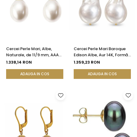
Cercei Perle Mari, Albe,
Cercei Perle Mari Baroque
Naturale, de 11/9 mm, AAA+,
Edison Albe, Aur 14K, Formă
Aur 14K (aur 585), Forma
Organică | KASKADDA®
1.338,14 RON
1.359,23 RON
Lacrimă | KASKADDA®
ADAUGA IN COS
ADAUGA IN COS