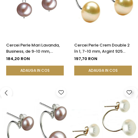
Cercei Perle Mari Lavanda,
Cercei Perle Crem Double 2
Business, de 9-10 mm,
în 1, 7-10 mm, Argint 925
Tortiță Închisă, Argint 925 -
Placat cu Platină |
184,20 RON
197,70 RON
Calitate AA+| KASKADDA®
KASKADDA®
ADAUGA IN COS
ADAUGA IN COS