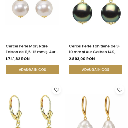
Cercei Perle Mari, Rare
Cercei Perle Tahitiene de 9-
Edison de 11,5-12 mm și Aur
10 mm și Aur Galben 14K,
Galben 14K, Bijuterie de
Forma Rotundă |
1.741,82 RON
2.893,00 RON
Colecție| KASKADDA®
KASKADDA®
ADAUGA IN COS
ADAUGA IN COS