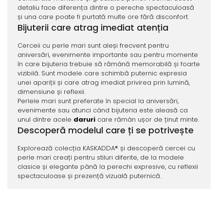
detaliu face diferența dintre o pereche spectaculoasă
și una care poate fi purtată multe ore fără disconfort.
Bijuterii care atrag imediat atenția
Cerceii cu perle mari sunt aleși frecvent pentru
aniversări, evenimente importante sau pentru momente
în care bijuteria trebuie să rămână memorabilă și foarte
vizibilă. Sunt modele care schimbă puternic expresia
unei apariții și care atrag imediat privirea prin lumină,
dimensiune și reflexii.
Perlele mari sunt preferate în special la aniversări,
evenimente sau atunci când bijuteria este aleasă ca
unul dintre acele
daruri
care rămân ușor de ținut minte.
Descoperă modelul care ți se potrivește
Explorează colecția KASKADDA® și descoperă cercei cu
perle mari creați pentru stiluri diferite, de la modele
clasice și elegante până la perechi expresive, cu reflexii
spectaculoase și prezență vizuală puternică.