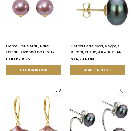
Cercei Perle Mari, Rare
Cercei Perle Mari, Negre, 9-
Edison Lavandă de 11,5-12
10 mm, Buton, AAA, Aur 14K
mm și Aur Galben 14K |
(aur 585), Tip Șurub |
1.741,82 RON
574,20 RON
KASKADDA®
KASKADDA®
ADAUGA IN COS
ADAUGA IN COS