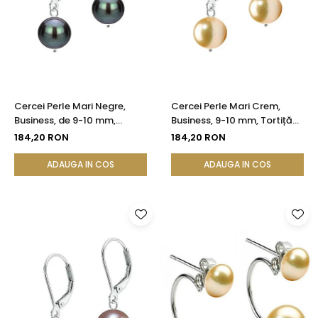
Cercei Perle Mari Negre,
Cercei Perle Mari Crem,
Business, de 9-10 mm,
Business, 9-10 mm, Tortiță
Tortiță Închisă, Argint 925 |
Închisă, Argint 925 -
184,20 RON
184,20 RON
KASKADDA®
Calitate AA+ | KASKADDA®
ADAUGA IN COS
ADAUGA IN COS