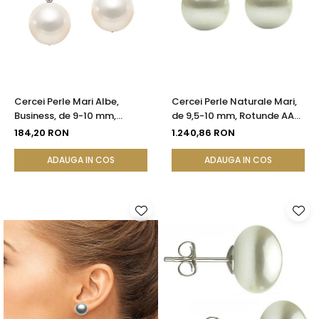
Cercei Perle Mari Albe,
Cercei Perle Naturale Mari,
Business, de 9-10 mm,
de 9,5-10 mm, Rotunde AAA,
Tortiță Închisă, Argint 925 -
Aur 14K (aur 585) |
184,20 RON
1.240,86 RON
Calitate AA+ | KASKADDA®
KASKADDA®
ADAUGA IN COS
ADAUGA IN COS