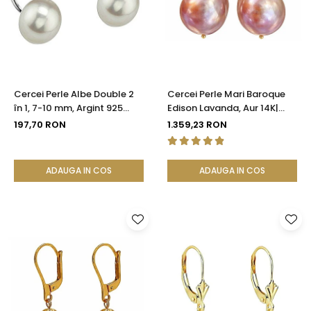
Seturi Perle cu Argint
Brățări cu Perle
Pandantive cu Perle
Brose cu Perle
Cercei Perle Albe Double 2
Cercei Perle Mari Baroque
în 1, 7-10 mm, Argint 925
Edison Lavanda, Aur 14K|
Placat cu Platină |
KASKADDA®
197,70 RON
1.359,23 RON
KASKADDA®
ADAUGA IN COS
ADAUGA IN COS