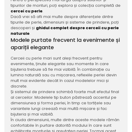
tipurilor de monturi, poți explora și colecția completă de
cercei cu perle
.
Dacă vrei să afli mai multe despre diferențele dintre
tipurile de perle, dimensiuni și sisteme de prindere, poți
descoperi și
ghidul complet despre cerceii cu perle
naturale
.
Modele purtate frecvent la evenimente și
apariții elegante
Cerceii cu perle mari sunt aleși frecvent pentru
evenimente, ținute elegante sau momente în care
bijuteria trebuie să fie mai vizibilă. În combinație cu
lumina naturală sau cu mișcarea, reflexiile perlei devin
mult mai evidente decât în cazul modelelor mici și
discrete.
Și sistemul de prindere schimbă foarte mult efectul final
al cerceilor. Modelele tip buton păstrează accentul pe
dimensiunea și forma perlei, în timp ce tortițele sau
variantele lungi creează mai multă mișcare și fac
bijuteria și mai vizibilă.
În ciuda dimensiunii, multe dintre aceste modele rămân
confortabile în purtare datorită modului în care sunt
echilibrate monturile și greutatea perlei. Tocmai acest