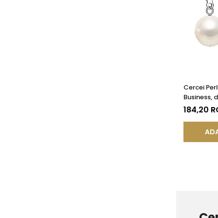
Cercei Perl
Business, 
Închisă, Ar
184,20 
AA+ | KAS
ADA
Cer