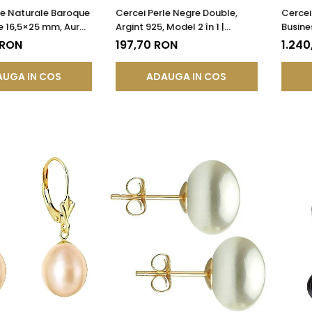
le Naturale Baroque
Cercei Perle Negre Double,
Cercei
e 16,5×25 mm, Aur
Argint 925, Model 2 în 1 |
Busine
5), Tortiță Închisă |
KASKADDA®
AAA, Au
 RON
197,70 RON
1.240
®
KASKA
UGA IN COS
ADAUGA IN COS