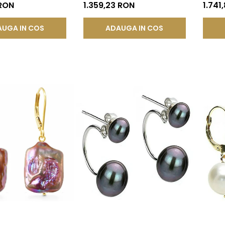
ur 585), Forma
Organică | KASKADDA®
Galben
 RON
1.359,23 RON
1.741
 KASKADDA®
UGA IN COS
ADAUGA IN COS