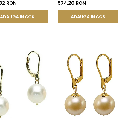
 14K | KASKADDA®
585), Tip Șurub | KASKADDA®
,82 RON
574,20 RON
ADAUGA IN COS
ADAUGA IN COS