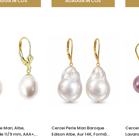
UGA IN COS
ADAUGA IN COS
e Mari, Albe,
Cercei Perle Mari Baroque
Cercei
de 11/9 mm, AAA+,
Edison Albe, Aur 14K, Formă
Lavand