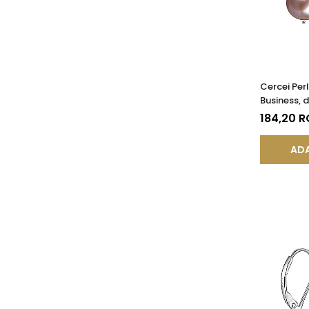
Cercei Per
Business, 
Închisă, Ar
184,20 
AA+| KAS
ADA