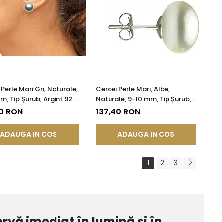
Perle Mari Gri, Naturale,
Cercei Perle Mari, Albe,
m, Tip Șurub, Argint 925
Naturale, 9-10 mm, Tip Șurub,
tate AAA | KASKADDA®
Argint 925 - Calitate AAA |
40 RON
137,40 RON
KASKADDA®
ADAUGA IN COS
ADAUGA IN COS
1
2
3
ervă imediat în lumină și în