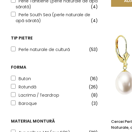
ADA
Perle Tahitiene (perle naturale de apă
sărată)
(4)
Perle South Sea (perle naturale de
apă sărată)
(4)
TIP PIETRE
Perle naturale de cultură
(53)
FORMA
Buton
(16)
Rotundă
(26)
Lacrima / Teardrop
(8)
Baroque
(3)
MATERIAL MONTURĂ
Cercei Perl
Naturale, 