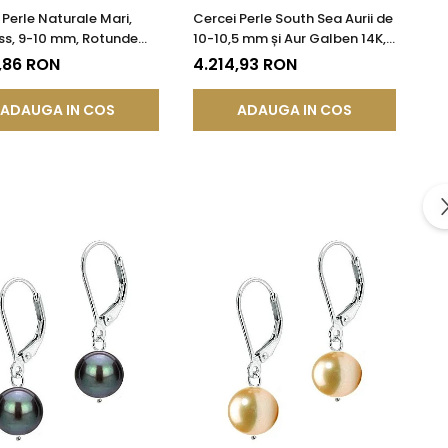
 Perle Naturale Mari,
Cercei Perle South Sea Aurii de
ss, 9-10 mm, Rotunde
10-10,5 mm și Aur Galben 14K,
r 14K (aur 585) |
Forma Rotundă | KASKADDA®
,86 RON
4.214,93 RON
DDA®
ADAUGA IN COS
ADAUGA IN COS