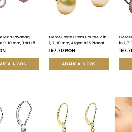
le Mari Lavanda,
Cercei Perle Crem Double 2 în
Cercei
de 9-10 mm, Tortiță
1, 7-10 mm, Argint 925 Placat
în 1, 7
gint 925 - Calitate
cu Platină | KASKADDA®
Placat
RON
197,70 RON
197,7
KADDA®
UGA IN COS
ADAUGA IN COS