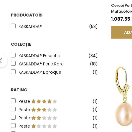
Cercei Per
Multicolor
PRODUCATORI
14K (aur 58
1.087,55
KASKADDA
KASKADDA®
(53)
ADA
COLECȚIE
KASKADDA® Essential
(34)
KASKADDA® Perle Rare
(18)
KASKADDA® Baroque
(1)
RATING
Peste
(1)
Peste
(1)
Peste
(1)
Peste
(1)