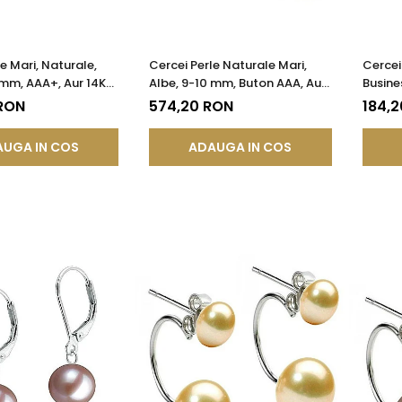
e Mari, Naturale,
Cercei Perle Naturale Mari,
Cercei
mm, AAA+, Aur 14K
Albe, 9-10 mm, Buton AAA, Aur
Busine
 Forma Lacrimă |
14K (aur 585), Tip Șurub |
Închisă
 RON
574,20 RON
184,
®
KASKADDA®
KASKA
UGA IN COS
ADAUGA IN COS