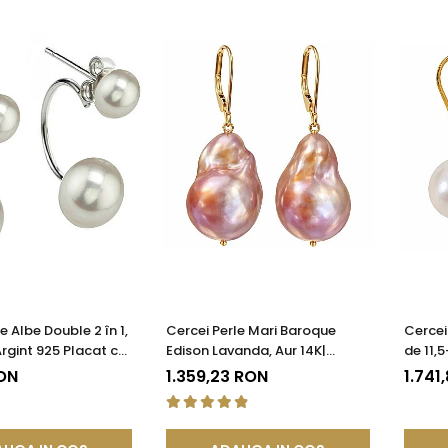
e Albe Double 2 în 1,
Cercei Perle Mari Baroque
Cercei
rgint 925 Placat cu
Edison Lavanda, Aur 14K|
de 11,
KASKADDA®
KASKADDA®
14K, Bi
RON
1.359,23 RON
1.741
KASKA