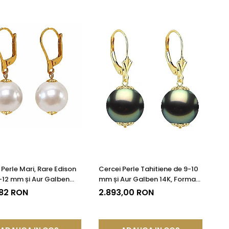
 Perle Mari, Rare Edison
Cercei Perle Tahitiene de 9-10
5-12 mm și Aur Galben
mm și Aur Galben 14K, Forma
juterie de Colecție|
Rotundă | KASKADDA®
,82 RON
2.893,00 RON
DDA®