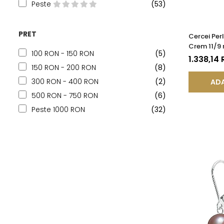
Peste
(53)
PRET
Cercei Perl
Crem 11/9 
100 RON - 150 RON
(5)
(aur 585),
1.338,14
KASKADDA
150 RON - 200 RON
(8)
300 RON - 400 RON
(2)
ADA
500 RON - 750 RON
(6)
Peste 1000 RON
(32)