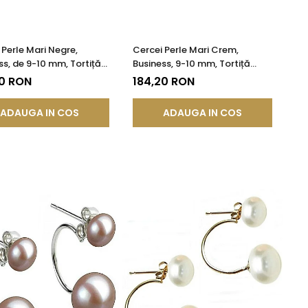
 Perle Mari Negre,
Cercei Perle Mari Crem,
ss, de 9-10 mm, Tortiță
Business, 9-10 mm, Tortiță
, Argint 925 |
Închisă, Argint 925 - Calitate
20 RON
184,20 RON
DDA®
AA+ | KASKADDA®
ADAUGA IN COS
ADAUGA IN COS