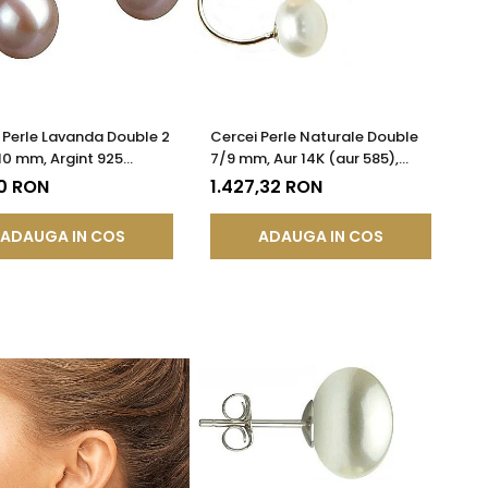
 Perle Lavanda Double 2
Cercei Perle Naturale Double
-10 mm, Argint 925
7/9 mm, Aur 14K (aur 585),
 cu Platină | KASKADDA®
Versatili 2 în 1 | KASKADDA®
0 RON
1.427,32 RON
ADAUGA IN COS
ADAUGA IN COS