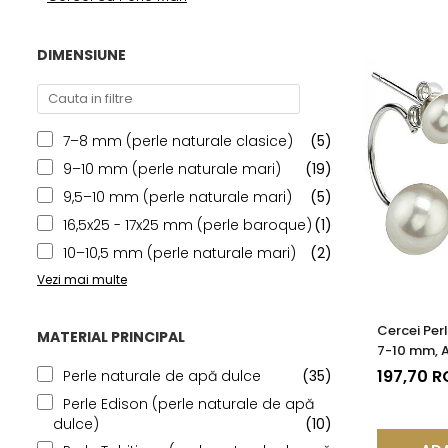
Seturi Perle cu Argint
Brățări cu Perle
DIMENSIUNE
Pandantive cu Perle
Brose cu Perle
7–8 mm (perle naturale clasice)
(5)
9–10 mm (perle naturale mari)
(19)
9,5–10 mm (perle naturale mari)
(5)
16,5x25 - 17x25 mm (perle baroque)
(1)
10–10,5 mm (perle naturale mari)
(2)
Vezi mai multe
Cercei Perl
MATERIAL PRINCIPAL
7-10 mm, A
Platină | 
197,70 
Perle naturale de apă dulce
(35)
Perle Edison (perle naturale de apă
dulce)
(10)