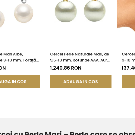
e Mari Albe,
Cercei Perle Naturale Mari, de
Cercei 
de 9-10 mm, Tortiță
9,5-10 mm, Rotunde AAA, Aur
9-10 m
gint 925 - Calitate
14K (aur 585) | KASKADDA®
- Cali
RON
1.240,86 RON
137,
KADDA®
UGA IN COS
ADAUGA IN COS
cei cu Perle Mari – Perle care se obs