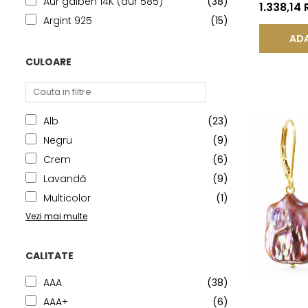
Aur galben 14K (aur 585)
(38)
Aur 14K (a
1.338,14
Lacrimă |
Argint 925
(15)
ADA
CULOARE
Alb
(23)
Negru
(9)
Crem
(6)
Lavandă
(9)
Multicolor
(1)
Vezi mai multe
CALITATE
AAA
(38)
AAA+
(6)