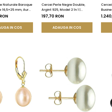
le Naturale Baroque
Cercei Perle Negre Double,
Cercei
e 16,5×25 mm, Aur
Argint 925, Model 2 în 1 |
Busine
5), Tortiță Închisă |
KASKADDA®
AAA, Au
 RON
197,70 RON
1.240
®
KASKA
UGA IN COS
ADAUGA IN COS