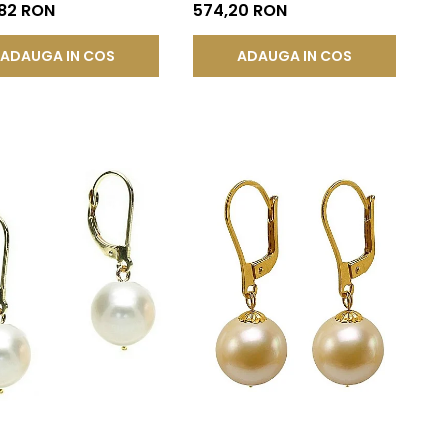
 14K | KASKADDA®
585), Tip Șurub | KASKADDA®
,82 RON
574,20 RON
ADAUGA IN COS
ADAUGA IN COS