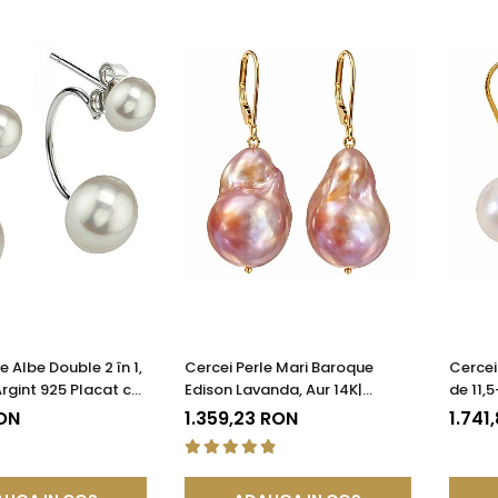
e Albe Double 2 în 1,
Cercei Perle Mari Baroque
Cercei
rgint 925 Placat cu
Edison Lavanda, Aur 14K|
de 11,
KASKADDA®
KASKADDA®
14K, Bi
RON
1.359,23 RON
1.741
KASKA