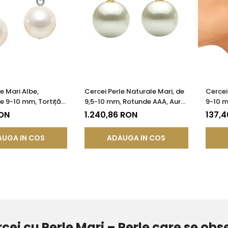
e Mari Albe,
Cercei Perle Naturale Mari, de
Cercei 
de 9-10 mm, Tortiță
9,5-10 mm, Rotunde AAA, Aur
9-10 m
gint 925 - Calitate
14K (aur 585) | KASKADDA®
- Cali
RON
1.240,86 RON
137,
KADDA®
UGA IN COS
ADAUGA IN COS
cei cu Perle Mari – Perle care se obs