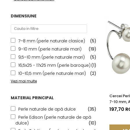
Seturi Perle cu Argint
Brățări cu Perle
DIMENSIUNE
Pandantive cu Perle
Brose cu Perle
7–8 mm (perle naturale clasice)
(5)
9–10 mm (perle naturale mari)
(19)
9,5–10 mm (perle naturale mari)
(5)
16,5x25 - 17x25 mm (perle baroque)
(1)
10–10,5 mm (perle naturale mari)
(2)
Vezi mai multe
Cercei Perl
MATERIAL PRINCIPAL
7-10 mm, A
Platină | 
197,70 
Perle naturale de apă dulce
(35)
Perle Edison (perle naturale de apă
dulce)
(10)