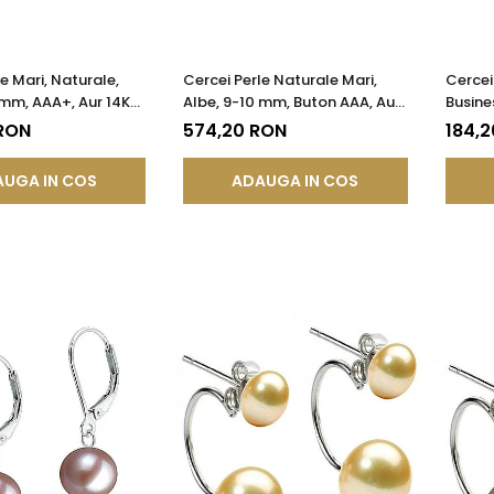
e Mari, Naturale,
Cercei Perle Naturale Mari,
Cercei
mm, AAA+, Aur 14K
Albe, 9-10 mm, Buton AAA, Aur
Busine
 Forma Lacrimă |
14K (aur 585), Tip Șurub |
Închisă
 RON
574,20 RON
184,
®
KASKADDA®
KASKA
UGA IN COS
ADAUGA IN COS