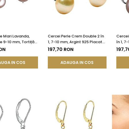
le Mari Lavanda,
Cercei Perle Crem Double 2 în
Cercei
de 9-10 mm, Tortiță
1, 7-10 mm, Argint 925 Placat
în 1, 7
gint 925 - Calitate
cu Platină | KASKADDA®
Placat
RON
197,70 RON
197,7
KADDA®
UGA IN COS
ADAUGA IN COS