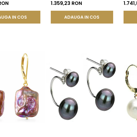
ur 585), Forma
Organică | KASKADDA®
Galben
 RON
1.359,23 RON
1.741
 KASKADDA®
UGA IN COS
ADAUGA IN COS