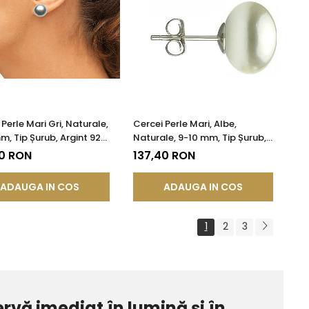
Perle Mari Gri, Naturale,
Cercei Perle Mari, Albe,
m, Tip Șurub, Argint 925
Naturale, 9-10 mm, Tip Șurub,
tate AAA | KASKADDA®
Argint 925 - Calitate AAA |
40 RON
137,40 RON
KASKADDA®
ADAUGA IN COS
ADAUGA IN COS
1
2
3
ervă imediat în lumină și în