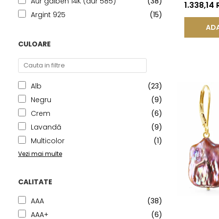
Aur galben 14K (aur 585)
(38)
Aur 14K (a
1.338,14
Lacrimă |
Argint 925
(15)
ADA
CULOARE
Alb
(23)
Negru
(9)
Crem
(6)
Lavandă
(9)
Multicolor
(1)
Vezi mai multe
CALITATE
AAA
(38)
AAA+
(6)