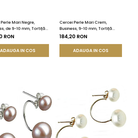
 Perle Mari Negre,
Cercei Perle Mari Crem,
ss, de 9-10 mm, Tortiță
Business, 9-10 mm, Tortiță
, Argint 925 |
Închisă, Argint 925 - Calitate
20 RON
184,20 RON
DDA®
AA+ | KASKADDA®
ADAUGA IN COS
ADAUGA IN COS