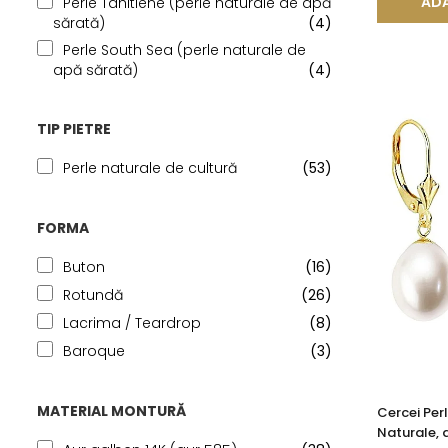
ADA
Perle Tahitiene (perle naturale de apă
sărată)
(4)
Perle South Sea (perle naturale de
apă sărată)
(4)
TIP PIETRE
Perle naturale de cultură
(53)
FORMA
Buton
(16)
Rotundă
(26)
Lacrima / Teardrop
(8)
Baroque
(3)
MATERIAL MONTURĂ
Cercei Perl
Naturale, 