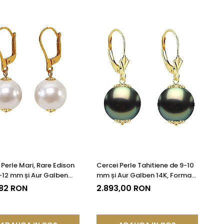
 Perle Mari, Rare Edison
Cercei Perle Tahitiene de 9-10
5-12 mm și Aur Galben
mm și Aur Galben 14K, Forma
juterie de Colecție|
Rotundă | KASKADDA®
,82 RON
2.893,00 RON
DDA®