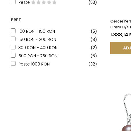
Peste
(53)
PRET
Cercei Perl
Crem 11/9 
100 RON - 150 RON
(5)
(aur 585),
1.338,14
KASKADDA
150 RON - 200 RON
(8)
300 RON - 400 RON
(2)
ADA
500 RON - 750 RON
(6)
Peste 1000 RON
(32)