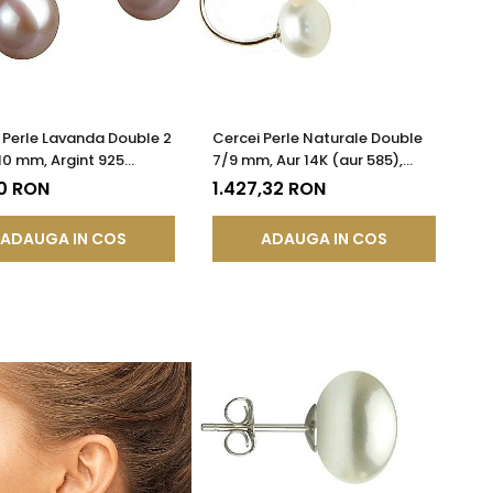
 Perle Lavanda Double 2
Cercei Perle Naturale Double
-10 mm, Argint 925
7/9 mm, Aur 14K (aur 585),
 cu Platină | KASKADDA®
Versatili 2 în 1 | KASKADDA®
0 RON
1.427,32 RON
ADAUGA IN COS
ADAUGA IN COS