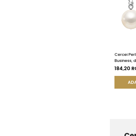
Cercei Perl
Business, 
Închisă, Ar
184,20 
AA+ | KAS
ADA
Cer