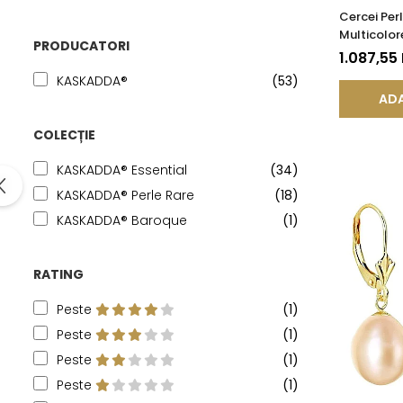
Cercei Per
Multicolor
PRODUCATORI
14K (aur 58
1.087,55
KASKADDA
KASKADDA®
(53)
ADA
COLECȚIE
KASKADDA® Essential
(34)
KASKADDA® Perle Rare
(18)
KASKADDA® Baroque
(1)
RATING
Peste
(1)
Peste
(1)
Peste
(1)
Peste
(1)