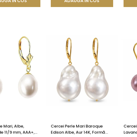
UGA IN COS
ADAUGA IN COS
e Mari, Albe,
Cercei Perle Mari Baroque
Cercei
de 11/9 mm, AAA+,
Edison Albe, Aur 14K, Formă
Lavand