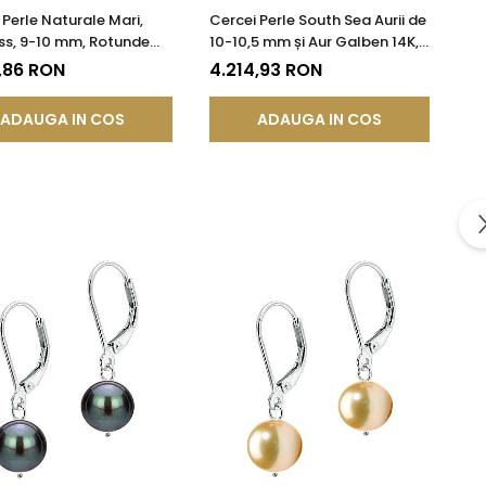
 Perle Naturale Mari,
Cercei Perle South Sea Aurii de
ss, 9-10 mm, Rotunde
10-10,5 mm și Aur Galben 14K,
r 14K (aur 585) |
Forma Rotundă | KASKADDA®
,86 RON
4.214,93 RON
DDA®
ADAUGA IN COS
ADAUGA IN COS