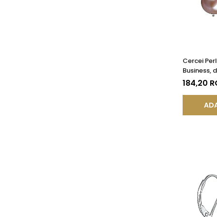
Cercei Per
Business, 
Închisă, Ar
184,20 
AA+| KAS
ADA