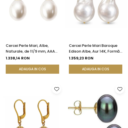
Cercei Perle Mari, Albe,
Cercei Perle Mari Baroque
Naturale, de 11/9 mm, AAA+,
Edison Albe, Aur 14K, Formă
Aur 14K (aur 585), Forma
Organică | KASKADDA®
1.338,14 RON
1.359,23 RON
Lacrimă | KASKADDA®
ADAUGA IN COS
ADAUGA IN COS