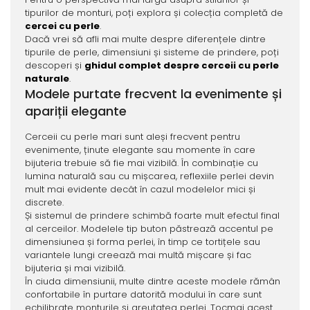
tipurilor de monturi, poți explora și colecția completă de
cercei cu perle
.
Dacă vrei să afli mai multe despre diferențele dintre
tipurile de perle, dimensiuni și sisteme de prindere, poți
descoperi și
ghidul complet despre cerceii cu perle
naturale
.
Modele purtate frecvent la evenimente și
apariții elegante
Cerceii cu perle mari sunt aleși frecvent pentru
evenimente, ținute elegante sau momente în care
bijuteria trebuie să fie mai vizibilă. În combinație cu
lumina naturală sau cu mișcarea, reflexiile perlei devin
mult mai evidente decât în cazul modelelor mici și
discrete.
Și sistemul de prindere schimbă foarte mult efectul final
al cerceilor. Modelele tip buton păstrează accentul pe
dimensiunea și forma perlei, în timp ce tortițele sau
variantele lungi creează mai multă mișcare și fac
bijuteria și mai vizibilă.
În ciuda dimensiunii, multe dintre aceste modele rămân
confortabile în purtare datorită modului în care sunt
echilibrate monturile și greutatea perlei. Tocmai acest