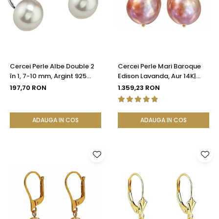
Seturi Perle cu Argint
Brățări cu Perle
Pandantive cu Perle
Brose cu Perle
Cercei Perle Albe Double 2
Cercei Perle Mari Baroque
în 1, 7-10 mm, Argint 925
Edison Lavanda, Aur 14K|
Placat cu Platină |
KASKADDA®
197,70 RON
1.359,23 RON
KASKADDA®
ADAUGA IN COS
ADAUGA IN COS