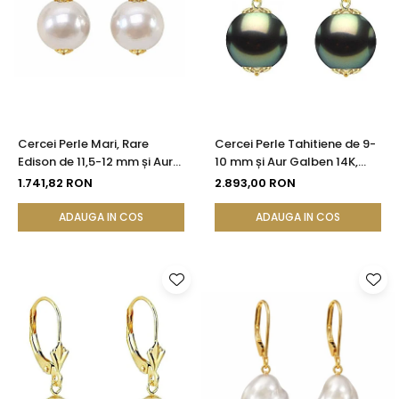
Cercei Perle Mari, Rare
Cercei Perle Tahitiene de 9-
Edison de 11,5-12 mm și Aur
10 mm și Aur Galben 14K,
Galben 14K, Bijuterie de
Forma Rotundă |
1.741,82 RON
2.893,00 RON
Colecție| KASKADDA®
KASKADDA®
ADAUGA IN COS
ADAUGA IN COS