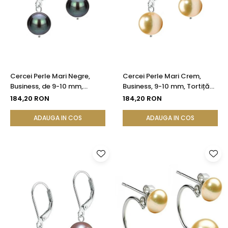
Cercei Perle Mari Negre,
Cercei Perle Mari Crem,
Business, de 9-10 mm,
Business, 9-10 mm, Tortiță
Tortiță Închisă, Argint 925 |
Închisă, Argint 925 -
184,20 RON
184,20 RON
KASKADDA®
Calitate AA+ | KASKADDA®
ADAUGA IN COS
ADAUGA IN COS