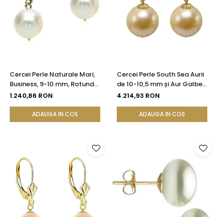
Cercei Perle Naturale Mari,
Cercei Perle South Sea Aurii
Business, 9-10 mm, Rotunde
de 10-10,5 mm și Aur Galben
AAA, Aur 14K (aur 585) |
14K, Forma Rotundă |
1.240,86 RON
4.214,93 RON
KASKADDA®
KASKADDA®
ADAUGA IN COS
ADAUGA IN COS