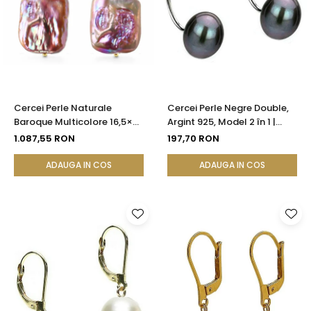
Cercei Perle Naturale
Cercei Perle Negre Double,
Baroque Multicolore 16,5×25
Argint 925, Model 2 în 1 |
mm, Aur 14K (aur 585),
KASKADDA®
1.087,55 RON
197,70 RON
Tortiță Închisă | KASKADDA®
ADAUGA IN COS
ADAUGA IN COS