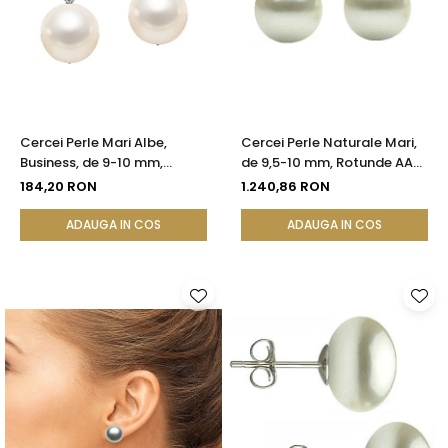
Cercei Perle Mari Albe,
Cercei Perle Naturale Mari,
Business, de 9-10 mm,
de 9,5-10 mm, Rotunde AAA,
Tortiță Închisă, Argint 925 -
Aur 14K (aur 585) |
184,20 RON
1.240,86 RON
Calitate AA+ | KASKADDA®
KASKADDA®
ADAUGA IN COS
ADAUGA IN COS