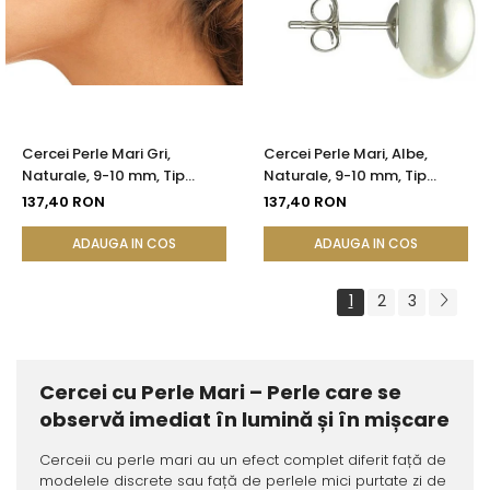
Cercei Perle Mari Gri,
Cercei Perle Mari, Albe,
Naturale, 9-10 mm, Tip
Naturale, 9-10 mm, Tip
Șurub, Argint 925 - Calitate
Șurub, Argint 925 - Calitate
137,40 RON
137,40 RON
AAA | KASKADDA®
AAA | KASKADDA®
ADAUGA IN COS
ADAUGA IN COS
1
2
3
Cercei cu Perle Mari – Perle care se
observă imediat în lumină și în mișcare
Cerceii cu perle mari au un efect complet diferit față de
modelele discrete sau față de perlele mici purtate zi de