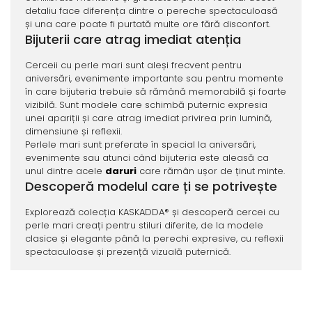
detaliu face diferența dintre o pereche spectaculoasă
și una care poate fi purtată multe ore fără disconfort.
Bijuterii care atrag imediat atenția
Cerceii cu perle mari sunt aleși frecvent pentru
aniversări, evenimente importante sau pentru momente
în care bijuteria trebuie să rămână memorabilă și foarte
vizibilă. Sunt modele care schimbă puternic expresia
unei apariții și care atrag imediat privirea prin lumină,
dimensiune și reflexii.
Perlele mari sunt preferate în special la aniversări,
evenimente sau atunci când bijuteria este aleasă ca
unul dintre acele
daruri
care rămân ușor de ținut minte.
Descoperă modelul care ți se potrivește
Explorează colecția KASKADDA® și descoperă cercei cu
perle mari creați pentru stiluri diferite, de la modele
clasice și elegante până la perechi expresive, cu reflexii
spectaculoase și prezență vizuală puternică.