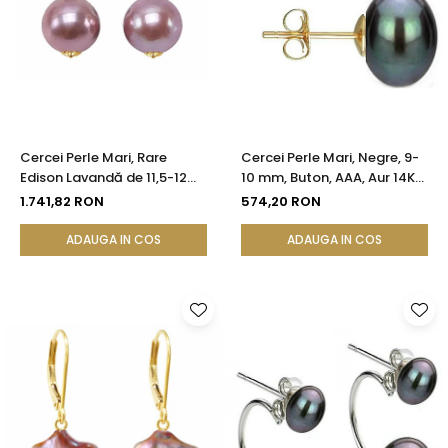
Cercei Perle Mari, Rare
Cercei Perle Mari, Negre, 9-
Edison Lavandă de 11,5-12
10 mm, Buton, AAA, Aur 14K
mm și Aur Galben 14K |
(aur 585), Tip Șurub |
1.741,82 RON
574,20 RON
KASKADDA®
KASKADDA®
ADAUGA IN COS
ADAUGA IN COS