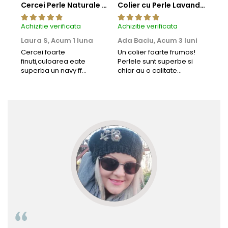
Cercei Perle Naturale Negre 5-6 mm, Buton AAA, Aur 14K (aur 585), Tip Șurub | KASKADDA®
Colier cu Perle Lavanda la Baza Gatului, de 4-5 mm, Perle Rare, Calitate AAA+, Aur 14K | KASKADDA®
Achizitie verificata
Achizitie verificata
Achi
Laura S,
Acum 1 luna
Ada Baciu,
Acum 3 luni
Mun
Acu
Cercei foarte
Un colier foarte frumos!
finuti,culoarea eate
Perlele sunt superbe si
Bun
superba un navy ff
chiar au o calitate
cu b
frumos.Lucrati bine,cu
extraordinara.
sup
siguranta am sa revin pt
deca
mai multe comenzi.❤️
Rec