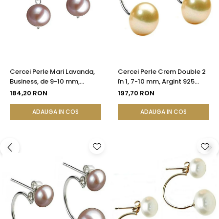
Cercei Perle Mari Lavanda,
Cercei Perle Crem Double 2
Business, de 9-10 mm,
în 1, 7-10 mm, Argint 925
Tortiță Închisă, Argint 925 -
Placat cu Platină |
184,20 RON
197,70 RON
Calitate AA+| KASKADDA®
KASKADDA®
ADAUGA IN COS
ADAUGA IN COS