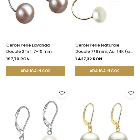
Cercei Perle Lavanda
Cercei Perle Naturale
Double 2 în 1, 7-10 mm,
Double 7/9 mm, Aur 14K (aur
Argint 925 Placat cu Platină
585), Versatili 2 în 1 |
197,70 RON
1.427,32 RON
| KASKADDA®
KASKADDA®
ADAUGA IN COS
ADAUGA IN COS