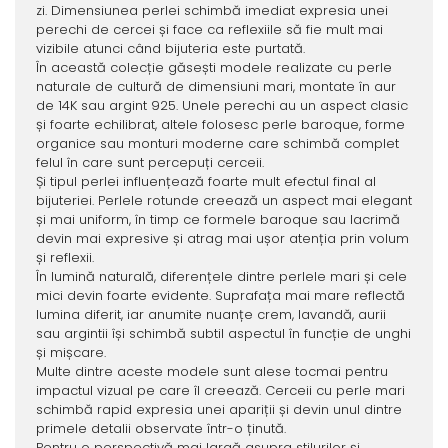
zi. Dimensiunea perlei schimbă imediat expresia unei
perechi de cercei și face ca reflexiile să fie mult mai
vizibile atunci când bijuteria este purtată.
În această colecție găsești modele realizate cu perle
naturale de cultură de dimensiuni mari, montate în aur
de 14K sau argint 925. Unele perechi au un aspect clasic
și foarte echilibrat, altele folosesc perle baroque, forme
organice sau monturi moderne care schimbă complet
felul în care sunt percepuți cerceii.
Și tipul perlei influențează foarte mult efectul final al
bijuteriei. Perlele rotunde creează un aspect mai elegant
și mai uniform, în timp ce formele baroque sau lacrimă
devin mai expresive și atrag mai ușor atenția prin volum
și reflexii.
În lumină naturală, diferențele dintre perlele mari și cele
mici devin foarte evidente. Suprafața mai mare reflectă
lumina diferit, iar anumite nuanțe crem, lavandă, aurii
sau argintii își schimbă subtil aspectul în funcție de unghi
și mișcare.
Multe dintre aceste modele sunt alese tocmai pentru
impactul vizual pe care îl creează. Cerceii cu perle mari
schimbă rapid expresia unei apariții și devin unul dintre
primele detalii observate într-o ținută.
Pentru o perspectivă mai largă asupra stilurilor și