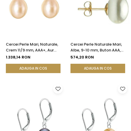
Cercei Perle Mari, Naturale,
Cercei Perle Naturale Mari,
Crem 11/9 mm, AAA+, Aur
Albe, 9-10 mm, Buton AAA,
14K (aur 585), Forma
Aur 14K (aur 585), Tip Șurub |
1.338,14 RON
574,20 RON
Lacrimă | KASKADDA®
KASKADDA®
ADAUGA IN COS
ADAUGA IN COS