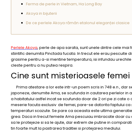
Ferma de perle in Vietnam, Ha Long Bay
Akoya in bijuterii
De ce perlele Akoya rămân etalonul eleganței clasice
Perlele Akoya
, perle de apa sarata, sunt unele dintre cele mai 
stiintific denumita Pinctada fucata. In trecut ele erau pescuite 
grasime pentru a-si mentine temperatura, isi infundau urechile 
cleste pentru a nu putea respira.
Cine sunt misterioasele feme
Prima atestare a lor este intr-un poem scris in 748 e.n , dar 
japoneze, denumite Ama, se scufunda in cautarea perlelor in apel
a habitatului astfel incat se scufunda doar de 2 ori pe zi cate o 
meserie facuta exclusiv de femei, pare-se datorita faptului ca g
temperaturi scazute. Se pare ca aceasta este ultima genera
grea. Daca in trecut femeile Ama pescuiau imbracate doar cu 
sa le protejeze si sa le ajute, dar extrem de putine in compara
tin foarte mult la pastrarea traditiei si protejarea mediului.