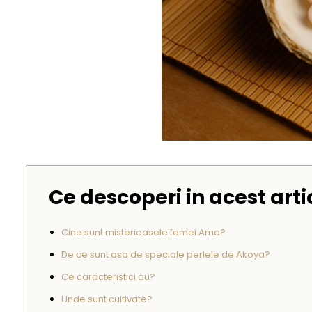
Seturi Perle cu Argint
Brățări cu Perle
Pandantive cu Perle
Brose cu Perle
Ce descoperi in acest arti
Cine sunt misterioasele femei Ama?
De ce sunt asa de speciale perlele de Akoya?
Ce caracteristici au?
Unde sunt cultivate?