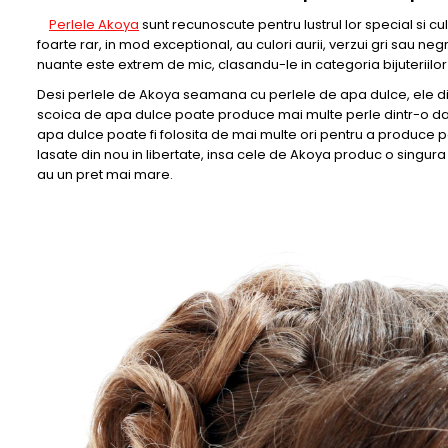
Perlele Akoya
sunt recunoscute pentru lustrul lor special si cu
foarte rar, in mod exceptional, au culori aurii, verzui gri sau neg
nuante este extrem de mic, clasandu-le in categoria bijuteriilor 
Desi perlele de Akoya seamana cu perlele de apa dulce, ele di
scoica de apa dulce poate produce mai multe perle dintr-o data
apa dulce poate fi folosita de mai multe ori pentru a produce per
lasate din nou in libertate, insa cele de Akoya produc o singura
au un pret mai mare.