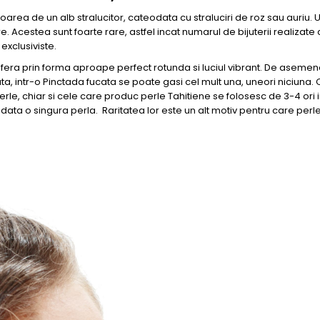
loarea de un alb stralucitor, cateodata cu straluciri de roz sau auriu. 
re. Acestea sunt foarte rare, astfel incat numarul de bijuterii realizate
exclusiviste.
fera prin forma aproape perfect rotunda si luciul vibrant. De aseme
, intr-o Pinctada fucata se poate gasi cel mult una, uneori niciuna.
le, chiar si cele care produc perle Tahitiene se folosesc de 3-4 ori i
 data o singura perla. Raritatea lor este un alt motiv pentru care per