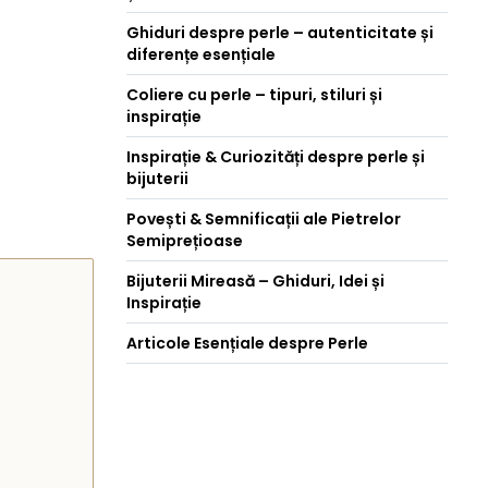
Ghiduri despre perle – autenticitate și
diferențe esențiale
Coliere cu perle – tipuri, stiluri și
inspirație
Inspirație & Curiozități despre perle și
bijuterii
Povești & Semnificații ale Pietrelor
Semiprețioase
Bijuterii Mireasă – Ghiduri, Idei și
Inspirație
Articole Esențiale despre Perle