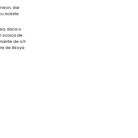
Uneori, dar
 cu aceste
nea, daca o
 O scoica de
nainte de a fi
lele de Akoya