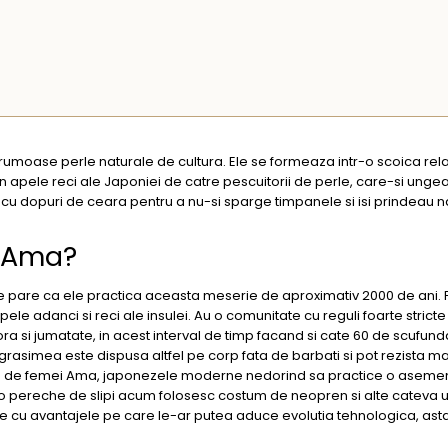
frumoase perle naturale de cultura. Ele se formeaza intr-o scoica rela
din apele reci ale Japoniei de catre pescuitorii de perle, care-si unge
cu dopuri de ceara pentru a nu-si sparge timpanele si isi prindeau na
i Ama?
se pare ca ele practica aceasta meserie de aproximativ 2000 de ani.
e adanci si reci ale insulei. Au o comunitate cu reguli foarte strict
ora si jumatate, in acest interval de timp facand si cate 60 de scufunda
rasimea este dispusa altfel pe corp fata de barbati si pot rezista ma
tie de femei Ama, japonezele moderne nedorind sa practice o asem
o pereche de slipi acum folosesc costum de neopren si alte cateva 
tie cu avantajele pe care le-ar putea aduce evolutia tehnologica, ast