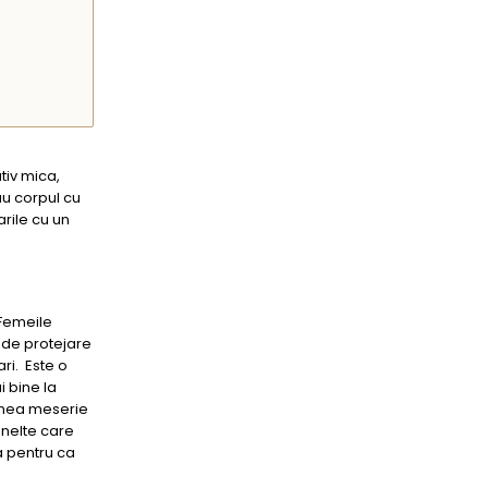
tiv mica,
au corpul cu
rile cu un
 Femeile
e de protejare
ri. Este o
i bine la
enea meserie
unelte care
a pentru ca