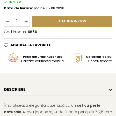
IN STOC
Data de livrare:
maine, 07.08.2026
ADAUGA IN COS
Cod Produs:
5585
ADAUGA LA FAVORITE
Perle Naturale Autentice
Certificat de aute
Calitate verificată manual
Pentru fiecare bi
DESCRIERE
Îmbrățișează eleganța autentică cu un
set cu perle
naturale
Akoya japoneze, unde fiecare perlă, de 7-7,5 mm