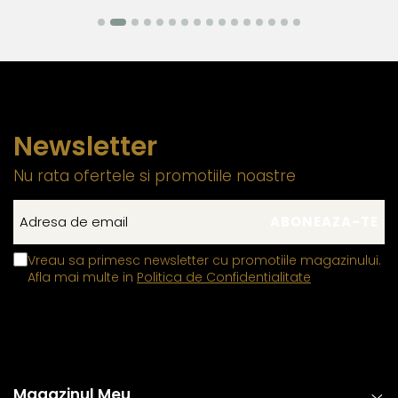
nu influenteaza estetica, ci sunt indispensabile pentru a
garanta rezistenta si siguranta bijuteriei in utilizarea
zilnica.
Aceasta practica este necesara deoarece aurul si
argintul sunt metale moi, iar componentele care necesita
Newsletter
o rezistenta mecanica ridicata trebuie realizate din
materiale mai dure pentru a asigura durabilitatea si
Nu rata ofertele si promotiile noastre
functionalitatea pe termen lung. Datorita compozitiei
metalurgice specifice, anumite elemente auxiliare
integrate in structura componentelor din aur si argint pot
manifesta proprietati feromagnetice, permitandu-le sa
Vreau sa primesc newsletter cu promotiile magazinului.
interactioneze cu un camp magnetic extern. Aceasta
Afla mai multe in
Politica de Confidentialitate
caracteristica este limitata exclusiv la aceste
componente functionale si nu influenteaza autenticitatea,
puritatea sau compozitia bijuteriei, care respecta
standardele industriei
Magazinul Meu
Inchizatorile din aur si argint
contin un mic arc sau o