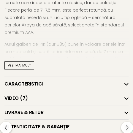
femeile care iubesc bijuteriile clasice, dar de colecție.
Fiecare perlă, de 7–7,5 mm, este perfect rotundă, cu
suprafață netedă și un luciu tip oglindă – semnătura
perlelor Akoya de apă sărată, selecționate în standardul
premium AAA.
Aurul galben de 14K (aur 585) pune în valoare perlele într-
un mod cald și subtil, iar închiderea sferică, de 7 mm, cu
dublu sistem de siguranță, adaugă atât eleganță, cât și
VEZI MAI MULT
confort la purtare. Lungimea clasică de 43 cm face ca
această bijuterie să se așeze perfect la baza gâtului,
completând orice ținută cu discreție și stil.
CARACTERISTICI
Perlele Akoya sunt rare, iar colierele compuse exclusiv din
VIDEO
(7)
perle de calitate AAA sunt produse în serii foarte limitate.
Acest
colier cu perle japoneze
este o alegere ideală
LIVRARE & RETUR
pentru evenimente deosebite sau aniversări
semnificative.
AUTENTICITATE & GARANȚIE