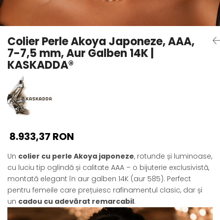
Seturi Perle cu Argint
Brățări cu Perle
Pandantive cu Perle
Colier Perle Akoya Japoneze, AAA,
Brose cu Perle
7-7,5 mm, Aur Galben 14K |
KASKADDA®
8.933,37 RON
Un
colier cu perle Akoya japoneze
, rotunde și luminoase,
cu luciu tip oglindă și calitate AAA – o bijuterie exclusivistă,
montată elegant în aur galben 14K (aur 585). Perfect
pentru femeile care prețuiesc rafinamentul clasic, dar și
un
cadou cu adevărat remarcabil
.