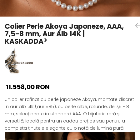
Seturi Perle cu Argint
Brățări cu Perle
Pandantive cu Perle
Colier Perle Akoya Japoneze, AAA,
Brose cu Perle
7,5-8 mm, Aur Alb 14K |
KASKADDA®
11.558,00 RON
Un colier rafinat cu perle japoneze Akoya, montate discret
în aur alb 14K (aur 585), cu perle albe, rotunde, de 7,5 - 8
mm, selecționate în standard AAA. O bijuterie rară și
versatilă, ideală pentru un cadou prețios sau pentru a
completa ținutele elegante cu o notă de lumină pură.