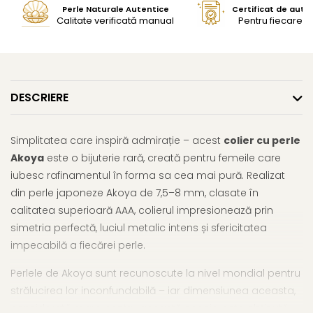
Perle Naturale Autentice
Certificat de aute
Calitate verificată manual
Pentru fiecare bi
DESCRIERE
Simplitatea care inspiră admirație – acest
colier cu perle
Akoya
este o bijuterie rară, creată pentru femeile care
iubesc rafinamentul în forma sa cea mai pură. Realizat
din perle japoneze Akoya de 7,5–8 mm, clasate în
calitatea superioară AAA, colierul impresionează prin
simetria perfectă, luciul metalic intens și sfericitatea
impecabilă a fiecărei perle.
Perlele de Akoya sunt recunoscute la nivel mondial pentru
strălucirea lor inconfundabilă – iar dimensiunea aceasta,
considerată mare pentru această specie, este obținută