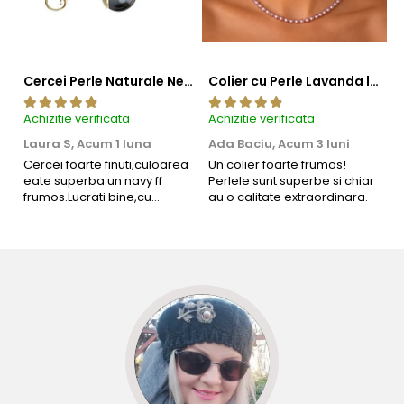
de
cercei
care aduc echilibru întregului ansamblu.
Aflați mai multe despre perlele Akoya aici:
Perlele de Akoya –
Cercei Perle Naturale Negre 5-6 mm, Buton AAA, Aur 14K (aur 585), Tip Șurub | KASKADDA®
Colier cu Perle Lavanda la Baza Gatului, de 4-5 mm, Perle Rare, Calitate AAA+, Aur 14K | KASKADDA®
Mărgăritare pescuite din apele Japoniei
Achizitie verificata
Achizitie verificata
Ac
Laura S,
Acum 1 luna
Ada Baciu,
Acum 3 luni
M
4
Cercei foarte finuti,culoarea
Un colier foarte frumos!
eate superba un navy ff
Perlele sunt superbe si chiar
B
frumos.Lucrati bine,cu
au o calitate extraordinara.
b
siguranta am sa revin pt mai
s
multe comenzi.❤️
d
R