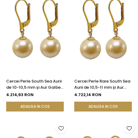
Cercei Perle South Sea Aurii
Cercei Perle Rare South Sea
de 10-10,5 mm și Aur Galben
Aurii de 10,5-11 mm și Aur
14K, Forma Rotundă |
Galben 14K, Forma Rotundă
4.214,93 RON
4.722,14 RON
KASKADDA®
| KASKADDA®
ADAUGA IN COS
ADAUGA IN COS