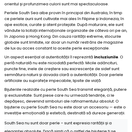
orientul și profunzimea culorii sunt mai spectaculoase.
Perlele South Sea albe provin în principal din Australia, în timp
ce perlele aurii sunt cultivate mai ales în Filipine și Indonezia, în
ape exotice, curate și atent protejate. După maturare, ele sunt
vândute la licitații internaționale organizate de câteva ori pe an,
în Japonia și Hong Kong. Din cauza rarității extreme, stocurile
globale sunt limitate, iar doar un număr restrâns de magazine
de lux au acces constant la aceste perle excepționale.
Un aspect esențial al autenticității îl reprezintă
incluziunile
. O
perlă naturală nu este niciodată perfectă. Micile adâncituri,
puncte fine, inele de creștere sau excrescențe de sidef sunt
semnătura naturii și dovada clară a autenticității. Doar perlele
artificiale au suprafețe impecabile, lipsite de viață.
Bijuteriile realizate cu perle South Sea transmit eleganță, putere
și exclusivitate. Sunt piese care nu urmează tendințe, ci le
depășesc, devenind simboluri ale rafinamentului absolut. O
bijuterie cu perle South Sea nu este doar un accesoriu — este o
investiție emoțională și estetică, destinată să dureze generații.
South Sea nu sunt doar perle – sunt expresia rarității și a
eleganței absolute. Dacă simți că o astfel de bijuterie ți se