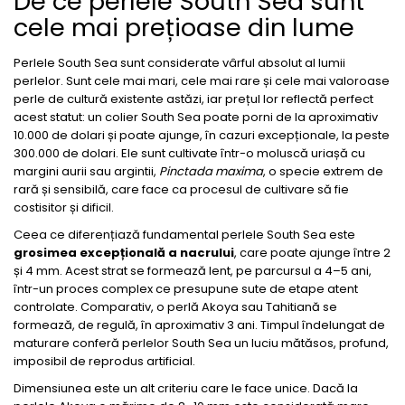
De ce perlele South Sea sunt
cele mai prețioase din lume
Perlele South Sea sunt considerate vârful absolut al lumii
perlelor. Sunt cele mai mari, cele mai rare și cele mai valoroase
perle de cultură existente astăzi, iar prețul lor reflectă perfect
acest statut: un colier South Sea poate porni de la aproximativ
10.000 de dolari și poate ajunge, în cazuri excepționale, la peste
300.000 de dolari. Ele sunt cultivate într-o moluscă uriașă cu
margini aurii sau argintii,
Pinctada maxima
, o specie extrem de
rară și sensibilă, care face ca procesul de cultivare să fie
costisitor și dificil.
Ceea ce diferențiază fundamental perlele South Sea este
grosimea excepțională a nacrului
, care poate ajunge între 2
și 4 mm. Acest strat se formează lent, pe parcursul a 4–5 ani,
într-un proces complex ce presupune sute de etape atent
controlate. Comparativ, o perlă Akoya sau Tahitiană se
formează, de regulă, în aproximativ 3 ani. Timpul îndelungat de
maturare conferă perlelor South Sea un luciu mătăsos, profund,
imposibil de reprodus artificial.
Dimensiunea este un alt criteriu care le face unice. Dacă la