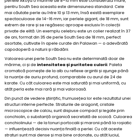
perlele Akoya o mărime de 8–10 mm este considerată mare,
pentru South Sea aceasta este dimensiunea standard. Cele
mai căutate perle au între 10 și 13 mm, însă există exemplare
spectaculoase de 14–16 mm, iar perlele gigant, de 18 mm, sunt
extrem de rare și se regăsesc aproape exclusiv în colecții
private de elită. Un exemplu celebru este un colier realizat în 37
de ani, format din 35 de perle South Sea de 18 mm, perfect
asortate, cultivate în apele curate din Palawan — o adevărată
capodoperă a naturii și răbdării.
Valoarea unei perle South Sea nu este determinată doar de
mărime, ci și de
intensitatea și puritatea culorii
. Paleta
cromatică pornește de la alb cu reflexe argintii și ajunge până
la nuanțe de auriu profund, comparabile cu aurul de 24 de
karate. Cu cât culoarea este mai saturată și mai uniformă, cu
atât perla este mai rară și mai valoroasă.
Din punct de vedere științific, frumusețea lor este rezultatul unei
structuri interne perfecte. Straturile de aragonit, cristale
microscopice de calciu, sunt dispuse compact și legate prin
conchiolin, o substanță organică secretată de scoică. Culoarea
conchiolinului — de la tonuri portocalii și maronii până la roșiatic
— influențează decisiv nuanța finală a perlei. Cu cât aceste
straturi sunt mai dense și mai bine ordonate, cu atât luciul,