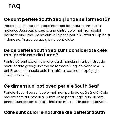
FAQ
Ce sunt perlele South Sea și unde se formează?
Perlele South Sea sunt perle naturale de cultură formate în
molusca
Pinctada maxima
, una dintre cele mai mari scoici
perlifere din lume. Ele se cultivă în principal în Australia, Filipine și
Indonezia, în ape curate și bine controlate.
De ce perlele South Sea sunt considerate cele
mai prețioase din lume?
Pentru că sunt extrem de rare, au dimensiuni mari, un strat de
nacru foarte gros și un timp de formare lung, de până la 4–5
ani. Producția anuală este limitată, iar cererea depășește
constant oferta.
Ce dimensiuni pot avea perlele South Sea?
Perlele South Sea sunt cele mai mari perle de apă sărată. Cele
mai căutate au între 10 și 12 mm, însă pot ajunge la 16–18 mm,
dimensiuni extrem de rare, întâlnite mai ales în colecții private.
Care sunt culorile naturale ale perlelor South