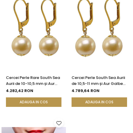
Cercei Perle Rare South Sea
Cercei Perle South Sea Aurii
Aurii de 10-10,5 mm și Aur
de 10,5-11 mm și Aur Galben
Galben 14K, Bijuterie de Lux |
14K, Perle Rare | KASKADDA®
4.282,42 RON
4.789,64 RON
KASKADDA®
ADAUGA IN COS
ADAUGA IN COS