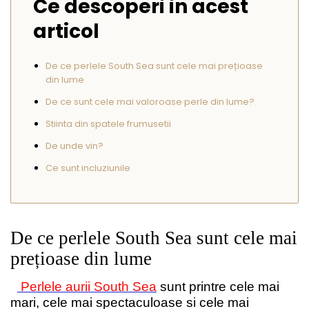
Ce descoperi in acest
Seturi Perle cu Argint
articol
Brățări cu Perle
Pandantive cu Perle
De ce perlele South Sea sunt cele mai prețioase
Brose cu Perle
din lume
De ce sunt cele mai valoroase perle din lume?
Stiinta din spatele frumusetii
De unde vin?
Ce sunt incluziunile
De ce perlele South Sea sunt cele mai
prețioase din lume
Perlele aurii South Sea
sunt printre cele mai
mari, cele mai spectaculoase si cele mai