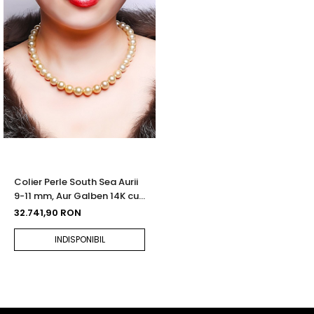
Colier Perle South Sea Aurii
9-11 mm, Aur Galben 14K cu
Bile | KASKADDA®
32.741,90 RON
INDISPONIBIL