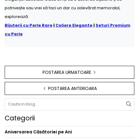
potrivește sau vrei să faci un dar cu adevărat memorabil,
explorează:
Bijuterii cu Perle Rare
|
Coliere Elegante
|
Seturi Premium
cu Perle
POSTAREA URMATOARE
POSTAREA ANTERIOARA
Categorii
Aniversarea Căsătoriei pe Ani