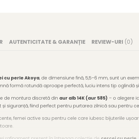
R
AUTENTICITATE & GARANȚIE
REVIEW-URI
(0)
ei cu perle Akoya
, de dimensiune fină, 5,5–6 mm, sunt un exem
mnă formă rotundă aproape perfectă, luciu intens tip oglindă și
oare de montura discretă din
aur alb 14K (aur 585)
– o alegere id
 și siguranță, fiind perfect pentru purtarea zilnică sau pentru cei
ente, femei active sau pentru cele care iubesc bijuteriile ușoare
ătoare.
și rafinament prezent în întreaga colecție de
cercei cu perle
.