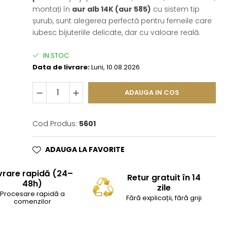
montați în
aur alb 14K (aur 585)
cu sistem tip
șurub, sunt alegerea perfectă pentru femeile care
iubesc bijuteriile delicate, dar cu valoare reală.
IN STOC
Data de livrare:
Luni, 10.08.2026
ADAUGA IN COS
Cod Produs:
5601
ADAUGA LA FAVORITE
vrare rapidă (24–
Retur gratuit în 14
48h)
zile
Procesare rapidă a
Fără explicații, fără griji
comenzilor