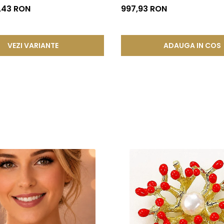
®
7,43 RON
997,93 RON
rgăritare pescuite din apele Japoniei
VEZI VARIANTE
ADAUGA IN COS