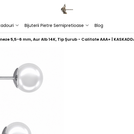
adouri
Bijuterii Pietre Semipretioase
Blog
neze 5,5-6 mm, Aur Alb 14K, Tip Șurub - Calitate AAA+ | KASKADD