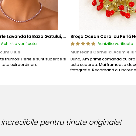
Colier cu Perle Lavanda la Baza Gatului, de 4-5 mm, Perle Rare, Calitate AAA+, Aur 14K | KASKADDA®
Broșa Ocean Coral cu Perlă N
Achizitie verificata
Achizitie verificata
cum 3 luni
Munteanu Cornelia,
Acum 4 lu
rte frumos! Perlele sunt superbe si
Buna, Am primit comanda cu bros
litate extraordinara.
este superba. Mai frumoasa deca
fotografie. Recomand cu increde
 pentru tinute originale!