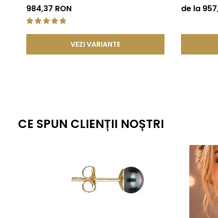
KASKADDA
984,37 RON
de la 95
Aflați mai multe despre perlele Akoya aici:
Perlele de Akoya – Mă
VEZI VARIANTE
CE SPUN CLIENȚII NOȘTRI