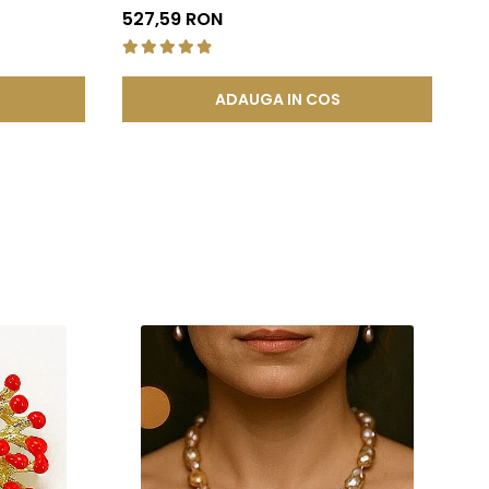
| 
527,59 RON
de
ADAUGA IN COS