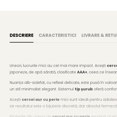
DESCRIERE
CARACTERISTICI
LIVRARE & RETU
Uneori, lucrurile mici au cel mai mare impact. Acești
cerc
japoneze, de apă sărată, clasificate
AAA+
, ceea ce însea
Nuanța alb-sidefat, cu reflexii delicate, este pusă în val
un stil minimalist elegant. Sistemul
tip șurub
oferă confort
Acești
cercei aur cu perle
mici sunt ideali pentru adolesc
iar rezultatul este o bijuterie discretă, dar absolut fermec
Bijuteriile din gama de
cercei aur cu perle
exprimă acela