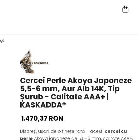
A®
Cercei Perle Akoya Japoneze
5,5-6 mm, Aur Alb 14K, Tip
Șurub - Calitate AAA+ |
KASKADDA®
1.470,37 RON
Discreți, ușori, de o finețe rară – acești
cercei cu
perle
Akoya japoneze de 5,5–6 mm, calitate AAA+,