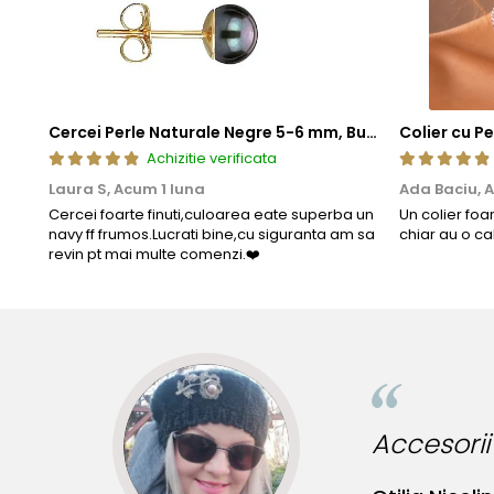
Cercei Perle Naturale Negre 5-6 mm, Buton AAA, Aur 14K (aur 585), Tip Șurub | KASKADDA®
Achizitie verificata
Laura S,
Acum 1 luna
Ada Baciu,
A
Cercei foarte finuti,culoarea eate superba un
Un colier foa
navy ff frumos.Lucrati bine,cu siguranta am sa
chiar au o ca
revin pt mai multe comenzi.❤️
Accesorii incredibile