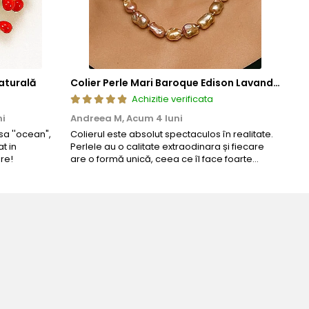
aturală
Colier Perle Mari Baroque Edison Lavandă, Calitatea AAA, Aur 14K | KASKADDA®
Achizitie verificata
ni
Andreea M,
Acum 4 luni
Mar
a ''ocean",
Colierul este absolut spectaculos în realitate.
Un c
t in
Perlele au o calitate extraodinara și fiecare
coma
re!
are o formă unică, ceea ce îl face foarte
comp
special. Nu seamănă cu nimic din ce am văzut
până acum. L-am purtat la un eveniment și am
primit multe ...