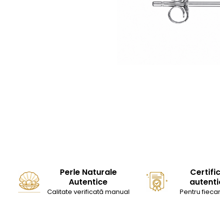
Seturi Perle cu Argint
Brățări cu Perle
Pandantive cu Perle
Brose cu Perle
Perle Naturale
Certifi
Autentice
autenti
Calitate verificată manual
Pentru fiecar