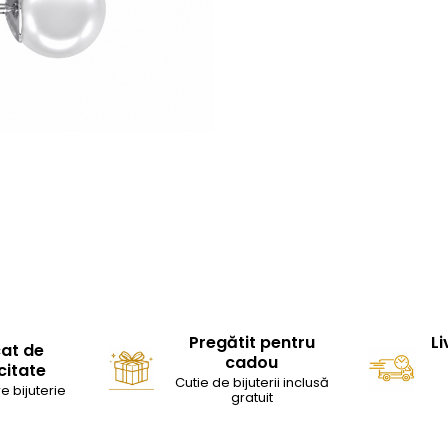
Pregătit pentru
Li
cat de
cadou
citate
Cutie de bijuterii inclusă
e bijuterie
gratuit