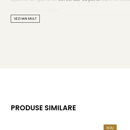
Caracteristici tehnice
VEZI MAI MULT
Tipul perlei: perle naturale Akoya japoneze, apă sărată
Calitate perle: AAA+
Culoare: alb natural, cu reflexii fine, sidefate
Formă: perfect rotundă
Dimensiune perle: 5,5–6 mm
Lustru: intens, luciu oglindă
Suprafață: netedă, fără imperfecțiuni vizibile
Montură: aur alb 14K (aur 585), sistem de prindere cu 
PRODUSE SIMILARE
Greutate: aprox. 0.80 g / pereche
Certificare: certificat de garanție și autenticitate KASK
NOU