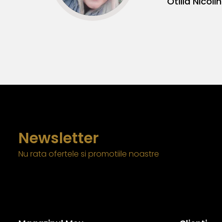
Otilia Nicolin
Newsletter
Nu rata ofertele si promotiile noastre