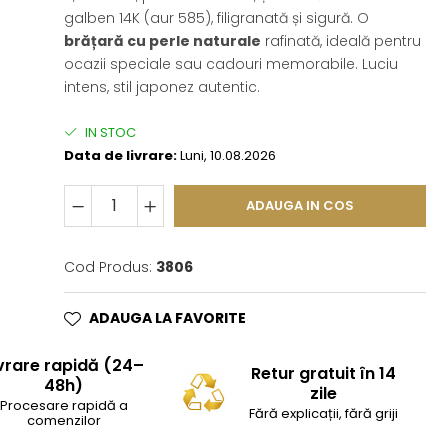
galben 14K (aur 585), filigranată și sigură. O
brățară cu perle naturale
rafinată, ideală pentru
ocazii speciale sau cadouri memorabile. Luciu
intens, stil japonez autentic.
IN STOC
Data de livrare:
Luni, 10.08.2026
ADAUGA IN COS
Cod Produs:
3806
ADAUGA LA FAVORITE
vrare rapidă (24–
Retur gratuit în 14
48h)
zile
Procesare rapidă a
Fără explicații, fără griji
comenzilor