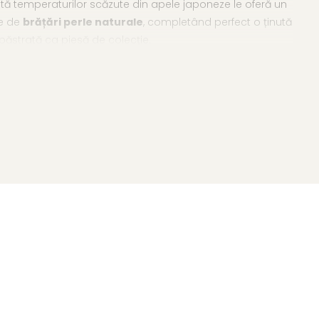
ată temperaturilor scăzute din apele japoneze le oferă un
le de
brățări perle naturale
, completând perfect o ținută
 păstrată ca piesă de colecție.