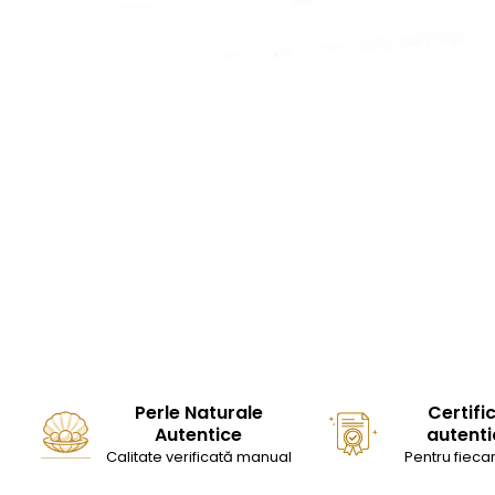
Seturi Perle cu Argint
Brățări cu Perle
Pandantive cu Perle
Brose cu Perle
Perle Naturale
Certifi
Autentice
autenti
Calitate verificată manual
Pentru fiecar