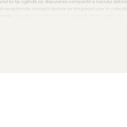
ciul lor tip oglindă, iar dispunerea compactă a nacrului dator
ății excepționale, această bijuterie se integrează ușor în colecții
 perle
ce poate fi purtată la ocazii speciale, oferită cadou sau
ă, calitatea AAA
ărată
tibile
gime × 5 mm lățime, cu sistem de dublă închidere
, la cerere)