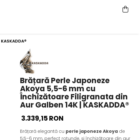
 | KASKADDA®
Brățară Perle Japoneze
Akoya 5,5-6 mm cu
Închizătoare Filigranata din
Aur Galben 14K | KASKADDA®
3.339,15 RON
Brățară elegantă cu
perle japoneze Akoya
de
5,5–6 mm, perfect rotunde, și închizătoare din aur