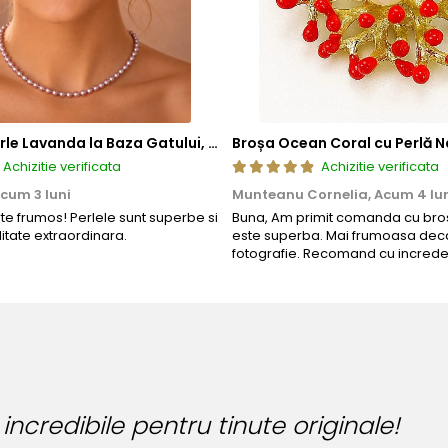
 compozitie confera o durabilitate sporita, reducand riscul de 
tica, functionalitate si rezistenta, permitand bijuteriilor sa isi pastre
a, ci si sigura si rezistenta la uzura zilnica. Astfel, clientii se pot bu
Colier cu Perle Lavanda la Baza Gatului, de 4-5 mm, Perle Rare, Calitate AAA+, Aur 14K | KASKADDA®
Broșa Ocean Coral cu Perlă N
Achizitie verificata
Achizitie verificata
cum 3 luni
Munteanu Cornelia,
Acum 4 lu
rte frumos! Perlele sunt superbe si
Buna, Am primit comanda cu bros
litate extraordinara.
este superba. Mai frumoasa deca
fotografie. Recomand cu increde