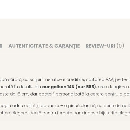
R
AUTENTICITATE & GARANȚIE
REVIEW-URI
(0)
apă sărată, cu sclipiri metalice incredibile, calitatea AAA, perfe
lucrată în detaliu din
aur galben 14K (aur 585)
, are o lungime 
ste de 18 cm, dar poate fi personalizată la cerere pentru o potr
giu adus calității japoneze – o piesă clasică, cu perle de apă
Este o alegere ideală pentru femeile care iubesc bijuteriile ele