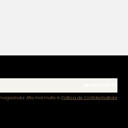
Bianca Manea-Mocan
magazinului. Afla mai multe in
Politica de Confidentialitate