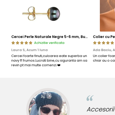
pentru a fi mai rezistent decat in mod normal. Aceasta
lunga durata.
Aceasta metoda de fabricatie ofera un echilibru perfect intre este
standardizate la nivel global, fiecare piesa ramane nu doar elegant
estetica, cat si fiabilitate de lunga durata.
Cercei Perle Naturale Negre 5-6 mm, Buton AAA, Aur 14K (aur 585), Tip Șurub | KASKADDA®
Achizitie verificata
Laura S,
Acum 1 luna
Ada Baciu,
A
Cercei foarte finuti,culoarea eate superba un
Un colier foa
navy ff frumos.Lucrati bine,cu siguranta am sa
chiar au o ca
revin pt mai multe comenzi.❤️
nute originale!