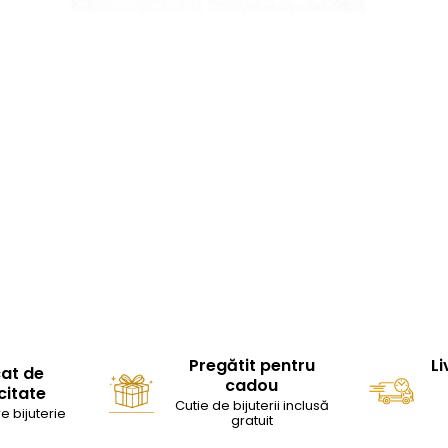
Pregătit pentru
Li
cat de
cadou
citate
Cutie de bijuterii inclusă
e bijuterie
gratuit