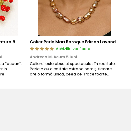
desfacere accidentala si asigurand o fixare sigura si de
ze frumusetea si valoarea in timp. Prin aplicarea acestor tehnici
cura de bijuterii rafinate, concepute pentru a oferi atat placere
aturală
Colier Perle Mari Baroque Edison Lavandă, Calitatea AAA, Aur 14K | KASKADDA®
Achizitie verificata
ni
Andreea M,
Acum 5 luni
Mar
a ''ocean",
Colierul este absolut spectaculos în realitate.
Un c
t in
Perlele au o calitate extraodinara și fiecare
coma
re!
are o formă unică, ceea ce îl face foarte
comp
special. Nu seamănă cu nimic din ce am văzut
până acum. L-am purtat la un eveniment și am
primit multe ...
Bijuteria perfecta pentru ziua perfe