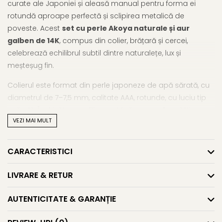
curate ale Japoniei și aleasă manual pentru forma ei
rotundă aproape perfectă și sclipirea metalică de
poveste. Acest
set cu perle Akoya naturale și aur
galben de 14K
, compus din colier, brățară și cercei,
celebrează echilibrul subtil dintre naturalețe, lux și
meșteșug fin.
Colierul este format din perle japoneze de apă sărată, cu
diametrul de 7–7,5 mm, calitate AAA, rotunde, cu luciu tip
oglindă. Închizătoarea filigranată din aur galben 14K, cu
VEZI MAI MULT
detalii delicate, adaugă un accent artizanal aparte și
include sistem de închidere dublu pentru siguranță.
Brățara urmează aceeași linie de rafinament, potrivită
CARACTERISTICI
pentru o purtare comodă și distinsă. Cerceii, montați pe
tortițe închise din aur galben de 14K, completează setul cu
LIVRARE & RETUR
eleganță clasică.
AUTENTICITATE & GARANȚIE
Acest
set cu perle Akoya japoneze și închizători
filigranate din aur 14K
este ideal pentru femeia care