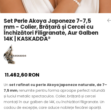
Seturi Perle cu Argint
Brățări cu Perle
Pandantive cu Perle
Set Perle Akoya Japoneze 7-7,5
Brose cu Perle
mm - Colier, Brățară și Cercei cu
Închizători Filigranate, Aur Galben
14K | KASKADDA®
11.462,60 RON
Un
set rafinat cu perle Akoya japoneze naturale, de 7–
7,5 mm
, renumite pentru forma aproape perfect rotundă
și luciul metalic spectaculos. Colier, brățară și cercei
montați în aur galben de 14K, cu închizători filigranate. Un
cadou de excepție, care aduce noblețe fiecărei apariții.