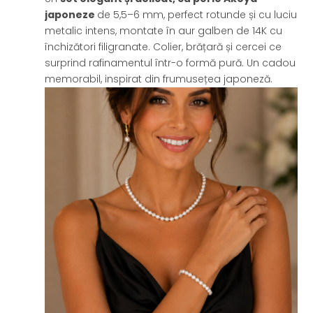
japoneze
de 5,5–6 mm, perfect rotunde și cu luciu
metalic intens, montate în aur galben de 14K cu
închizători filigranate. Colier, brățară și cercei ce
surprind rafinamentul într-o formă pură. Un cadou
memorabil, inspirat din frumusețea japoneză.