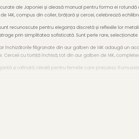
e curate ale Japoniei și aleasă manual pentru forma ei rotundă
14K, compus din colier, brățară și cercei, celebrează echilibrul 
nt recunoscute pentru eleganța discretă și reflexiile lor metali
 atrage prin simplitatea sofisticată. Sunt perle rare, selecționat
iar închizătorile filigranate din aur galben de 14K adaugă un ac
. Cerceii cu tortiță închisă, tot din aur galben de 14K, complete
tă și rafinată, ideală pentru femeile care prețuiesc frumusețea nat
ărată
(aur 585)