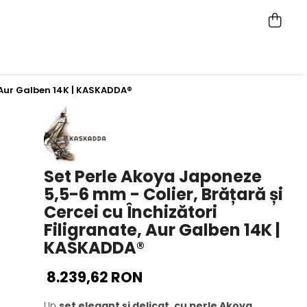
, Aur Galben 14K | KASKADDA®
Set Perle Akoya Japoneze
5,5-6 mm - Colier, Brățară și
Cercei cu Închizători
Filigranate, Aur Galben 14K |
KASKADDA®
8.239,62 RON
Un
set elegant și delicat, cu perle Akoya