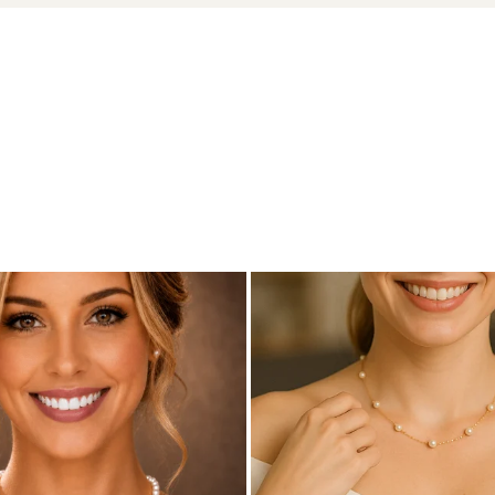
cu sistem dublu
cu marcă înregistrată în 27 de țări. Toate produsele sunt reali
cu perle este însoțită de un certificat de garanție și autenticita
e un omagiu adus frumuseții liniștite – o bijuterie născută din l