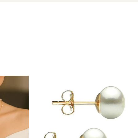
NO
zate din perle naturale de cultură selectate manual,
te care atestă proveniența naturală a perlelor.
umină, finețe și noblețe.