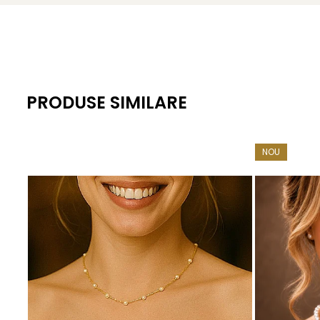
Lustrul perlelor: intens, metalic, tip oglindă
Suprafață: netedă, cu imperfecțiuni minime
Lungime colier: 45 cm
Lungime brățară: 18 cm
PRODUSE SIMILARE
Închizători: filigranate, aur galben 14K, 12 mm x 5 mm, 
Cercei: tortiță închisă, aur galben 14K
NOU
Greutate totală set: aprox. 25 g
Include: certificat de garanție și autenticitate
KASKADDA®
este un brand european de bijuterii premium, 
montate în metale prețioase certificate. Fiecare bijuterie 
Poartă acest
set cu perle Akoya
și aur galben de 14K ca p
Despre perlele Akoya: