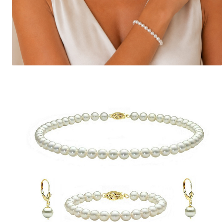
Seturi Perle cu Argint
Brățări cu Perle
Pandantive cu Perle
Brose cu Perle