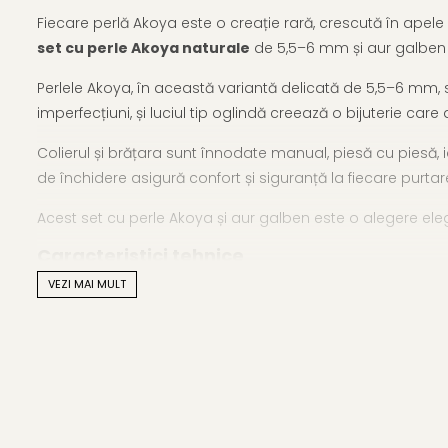
Fiecare perlă Akoya este o creație rară, crescută în apel
set cu perle Akoya naturale
de 5,5–6 mm și aur galben de 
Perlele Akoya, în această variantă delicată de 5,5–6 mm, su
imperfecțiuni, și luciul tip oglindă creează o bijuterie care
Colierul și brățara sunt înnodate manual, piesă cu piesă, 
de închidere asigură confort și siguranță la fiecare purtare
Acest set cu perle Akoya și aur galben este o alegere elegan
Caracteristici tehnice
VEZI MAI MULT
Tipul perlelor: Akoya japoneze, perle naturale de apă s
Material: perle naturale, calitate AAA, și aur galben 14K 
Mărime perle: 5,5–6 mm
Forma perlelor: perfect rotundă