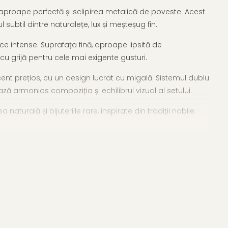
 aproape perfectă și sclipirea metalică de poveste. Acest
subtil dintre naturalețe, lux și meșteșug fin.
ce intense. Suprafața fină, aproape lipsită de
e cu grijă pentru cele mai exigente gusturi.
cent prețios, cu un design lucrat cu migală. Sistemul dublu
ază armonios compoziția și echilibrul vizual al setului.
urală și bijuteriile rare, inspirate din tradiții nobile.