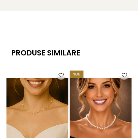
colecție de coliere cu perle naturale
, semnate
KASKADDA®.
Caracteristici tehnice
Tipul perlelor: perle naturale de cultură, de apă dulce
Material: perle albe și argint 925 placat cu platină/rodiu
Închizătoare: argint 925 placat cu platină/rodiu
PRODUSE SIMILARE
Lănțișor de prelungire: 3 cm, argint 925 placat cu
platină/rodiu
Mărime perle: aproximativ 4/6 mm
NOU
Calitate perle: AAA
Forma perle: ovale
Lungime colier: 40 cm sau 43 cm (
Selectează lungimea
dorită înainte de a adăuga produsul în coș.
)
Greutate: aproximativ 20 g