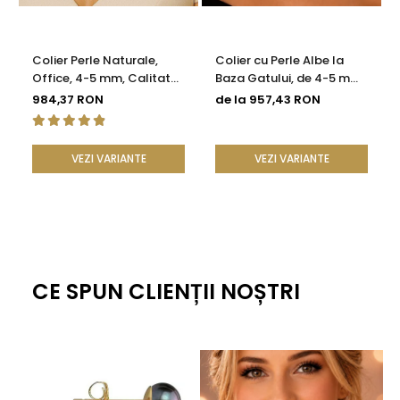
Colier Perle Naturale,
Colier cu Perle Albe la
Office, 4-5 mm, Calitate
Baza Gatului, de 4-5 mm,
AAA, Aur 14K | KASKADDA®
Perle Rare, Calitate AAA+,
984,37 RON
de la 957,43 RON
Aur 14K | KASKADDA®
VEZI VARIANTE
VEZI VARIANTE
CE SPUN CLIENȚII NOȘTRI