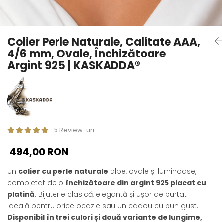
Seturi Perle cu Argint
Brățări cu Perle
Pandantive cu Perle
Colier Perle Naturale, Calitate AAA,
Brose cu Perle
4/6 mm, Ovale, Închizătoare
Argint 925 | KASKADDA®
5 Review-uri
494,00 RON
Un
colier cu perle naturale
albe, ovale și luminoase,
completat de o
închizătoare din argint 925 placat cu
platină
. Bijuterie clasică, elegantă și ușor de purtat –
ideală pentru orice ocazie sau un cadou cu bun gust.
Disponibil în trei culori și două variante de lungime,