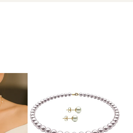
zate din perle naturale selectate manual, montate în
tă proveniența naturală a perlelor.
un accesoriu – sunt o declarație de frumusețe și forță