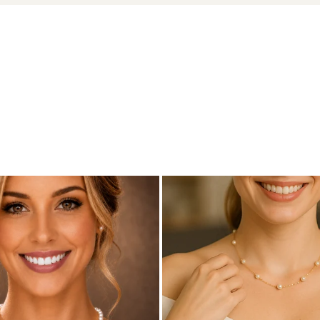
ADDA
u marcă înregistrată în 27 de țări. Toate produsele sunt reali
e însoțită de un certificat de garanție și autenticitate care ates
i, acești
cercei cu perle mari, rare
Edison sunt mai mult decât 