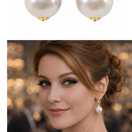
Seturi Perle cu Argint
Brățări cu Perle
Pandantive cu Perle
Brose cu Perle