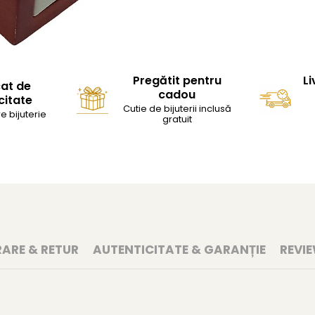
Pregătit pentru
Li
cat de
cadou
citate
Cutie de bijuterii inclusă
e bijuterie
gratuit
RARE & RETUR
AUTENTICITATE & GARANȚIE
REVI