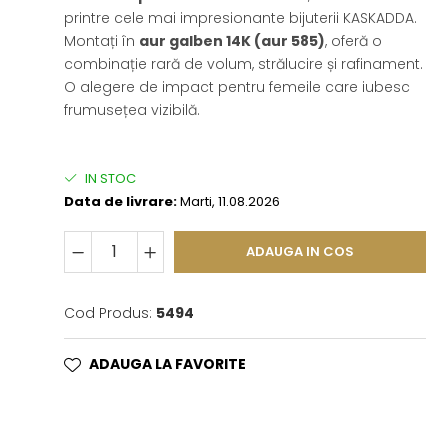
printre cele mai impresionante bijuterii KASKADDA.
Montați în
aur galben 14K (aur 585)
, oferă o
combinație rară de volum, strălucire și rafinament.
O alegere de impact pentru femeile care iubesc
frumusețea vizibilă.
IN STOC
Data de livrare:
Marti, 11.08.2026
ADAUGA IN COS
Cod Produs:
5494
ADAUGA LA FAVORITE