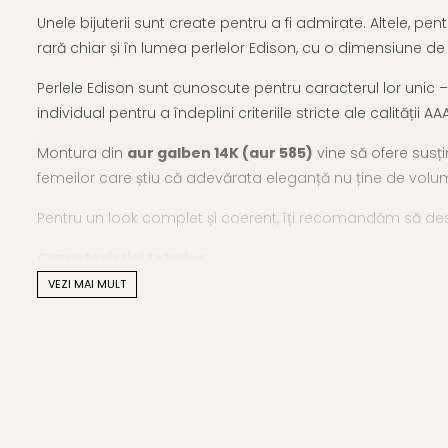
Unele bijuterii sunt create pentru a fi admirate. Altele, pent
rară chiar și în lumea perlelor Edison, cu o dimensiune de 
Perlele Edison sunt cunoscute pentru caracterul lor unic 
individual pentru a îndeplini criteriile stricte ale calității 
Montura din
aur galben 14K (aur 585)
vine să ofere susți
femeilor care știu că adevărata eleganță nu ține de volum,
Pentru un look complet și coerent, îți recomandăm să desc
Caracteristici tehnice
VEZI MAI MULT
Tipul perlei: perle naturale Edison
Calitate perle: AAA
Culoare: alb natural, cu reflexii calde și pastelate
Formă: rotundă