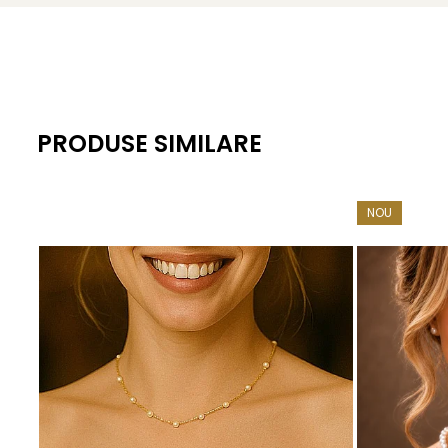
Dimensiune perle: 12,5–13 mm
Lustru: strălucire intensă, tip oglindă
Suprafață: fină, cu mici semne naturale specifice
Montură: aur galben 14K (aur 585)
PRODUSE SIMILARE
Lungime totală cercei: aprox. 32 mm
Greutate: aprox. 6,10 g / pereche
NOU
Certificare: certificat de garanție și autenticitate KASK
KASKADDA
este un brand european de bijuterii premium, c
metale prețioase certificate. Fiecare bijuterie cu perle est
Dacă vrei ca bijuteriile tale să spună ceva despre cine eșt
naturală.
Despre perlele Edison: