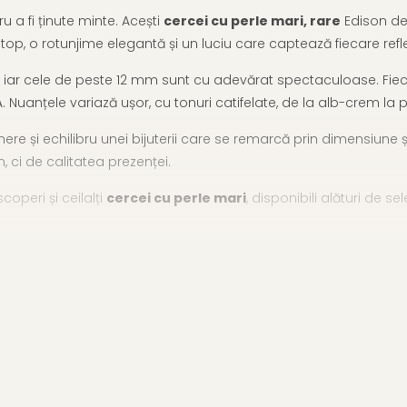
ru a fi ținute minte. Acești
cercei cu perle mari, rare
Edison de 
top, o rotunjime elegantă și un luciu care captează fiecare refl
– iar cele de peste 12 mm sunt cu adevărat spectaculoase. Fieca
AAA. Nuanțele variază ușor, cu tonuri catifelate, de la alb-crem la 
nere și echilibru unei bijuterii care se remarcă prin dimensiune ș
 ci de calitatea prezenței.
operi și ceilalți
cercei cu perle mari
, disponibili alături de s