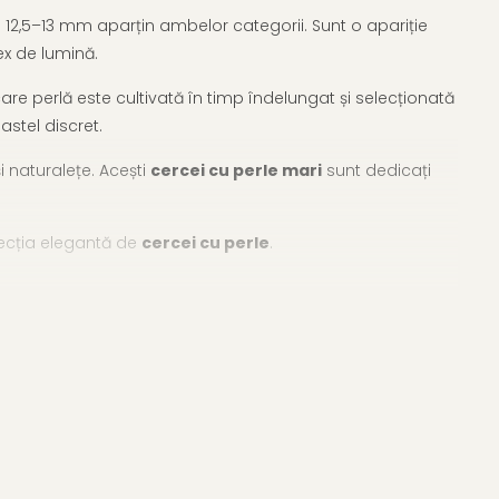
12,5–13 mm aparțin ambelor categorii. Sunt o apariție
ex de lumină.
re perlă este cultivată în timp îndelungat și selecționată
pastel discret.
i naturalețe. Acești
cercei cu perle mari
sunt dedicați
elecția elegantă de
cercei cu perle
.