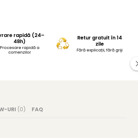
vrare rapidă (24–
Retur gratuit în 14
48h)
zile
Procesare rapidă a
Fără explicații, fără griji
comenzilor
EW-URI
(0)
FAQ