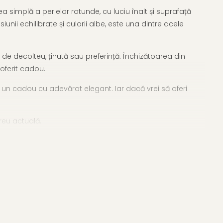
simplă a perlelor rotunde, cu luciu înalt și suprafață
iunii echilibrate și culorii albe, este una dintre acele
de decolteu, ținută sau preferință. Închizătoarea din
 oferit cadou.
a un cadou cu adevărat elegant. Iar dacă vrei să oferi
reu actuală.
erele cu perle
pentru a găsi exact ceea ce ți se