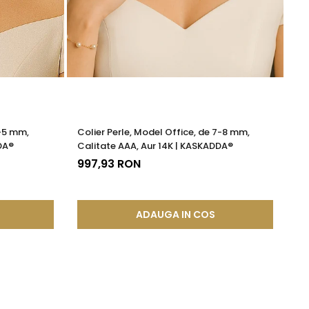
4-5 mm,
Colier Perle, Model Office, de 7-8 mm,
Ce
DA®
Calitate AAA, Aur 14K | KASKADDA®
Mo
997,93 RON
19
ADAUGA IN COS