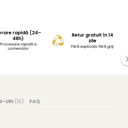
vrare rapidă (24–
Retur gratuit în 14
48h)
zile
Procesare rapidă a
Fără explicații, fără griji
comenzilor
W-URI
(10)
FAQ