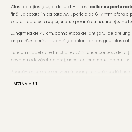
Clasic, prețios și ușor de iubit – acest
colier cu perle na
fină. Selectate în calitate AA+, perlele de 6–7 mm oferă o pr
bijuterii care se aleg ușor și se poartă cu naturalețe, indife
Lungimea de 43 cm, completată de lănțișorul de prelungire 
argint 925 oferă siguranță și confort, iar designul clasic îl
Este un model care funcționează în orice context: de la ți
ceva cu adevărat de preț, acest colier e genul de bijuterie c
Poartă-l ori de câte ori vrei să adaugi o notă nobilă ținu
Fiecare colier are propria energie – vezi mai multe în
subc
VEZI MAI MULT
potrivește.
Caracteristici tehnice
Tipul perlelor: perle naturale de cultură, de apă dulce
Material: perle albe, calitate AA+, și argint 925