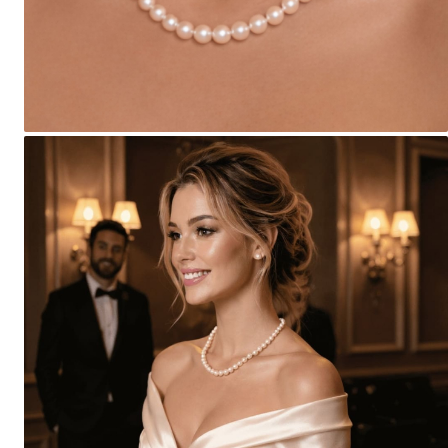
Seturi Perle cu Argint
Brățări cu Perle
Pandantive cu Perle
Brose cu Perle