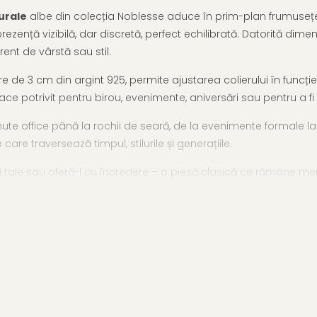
turale
albe din colecția Noblesse aduce în prim-plan frumusețea 
ezență vizibilă, dar discretă, perfect echilibrată. Datorită dimens
rent de vârstă sau stil.
de 3 cm din argint 925, permite ajustarea colierului în funcție 
 face potrivit pentru birou, evenimente, aniversări sau pentru a fi
nute office până la rochii de seară, de la evenimente formale l
are traversează timpul, stilurile și generațiile.
tei tale sau oferă-l cu încredere – o piesă clasică ce rămâne me
ategoria coliere argint cu perle
, sau explorează
toate coli