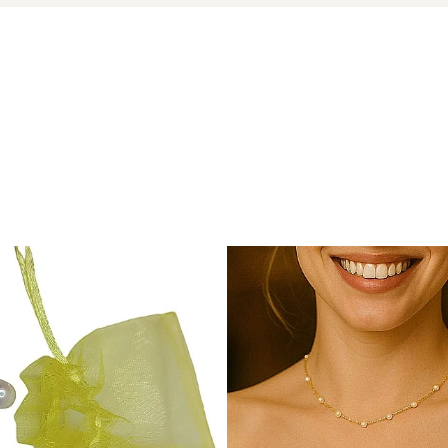
cu marcă înregistrată în 27 de țări. Toate produsele sunt reali
cu perle este însoțită de un certificat de garanție și autenticita
 clasică a perlelor – un simbol al feminității și al rafinamentulu
ci și mai frumos alături de o pereche de
cercei cu perle
rafinaț