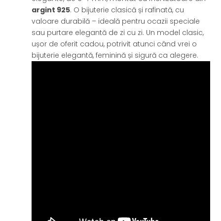
argint 925
. O bijuterie clasică și rafinată, cu
valoare durabilă – ideală pentru ocazii speciale
sau purtare elegantă de zi cu zi. Un model clasic,
ușor de oferit cadou, potrivit atunci când vrei o
bijuterie elegantă, feminină și sigură ca alegere.