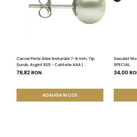
Cercei Perle Albe Naturale 7-8 mm, Tip
Saculet Mo
Șurub, Argint 925 - Calitate AAA |
SPECIAL
KASKADDA®
78,82 RON
34,00 RO
ADAUGA IN COS