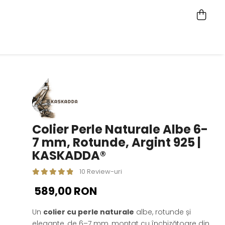
Colier Perle Naturale Albe 6-
7 mm, Rotunde, Argint 925 |
KASKADDA®
10 Review-uri
589,00 RON
Un
colier cu perle naturale
albe, rotunde și
elegante, de 6–7 mm, montat cu închizătoare din