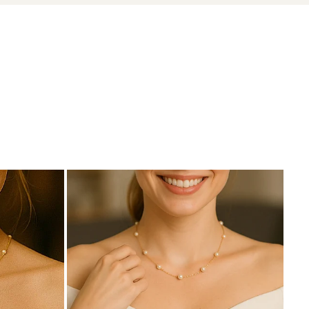
zate din perle naturale de cultură, selectate manual,
te care atestă proveniența naturală a perlelor.
i pur.
i și o
brățară
fină care îi completează subtil farmecul.