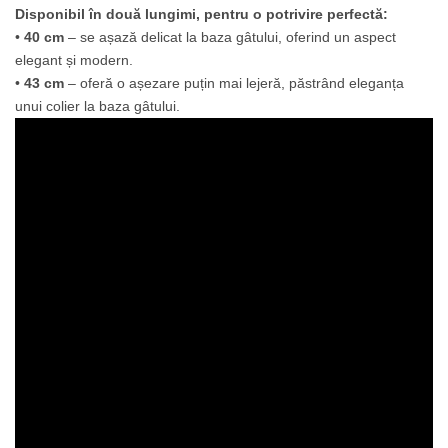
Disponibil în două lungimi, pentru o potrivire perfectă:
•
40 cm
– se așază delicat la baza gâtului, oferind un aspect
elegant și modern.
•
43 cm
– oferă o așezare puțin mai lejeră, păstrând eleganța
unui colier la baza gâtului.