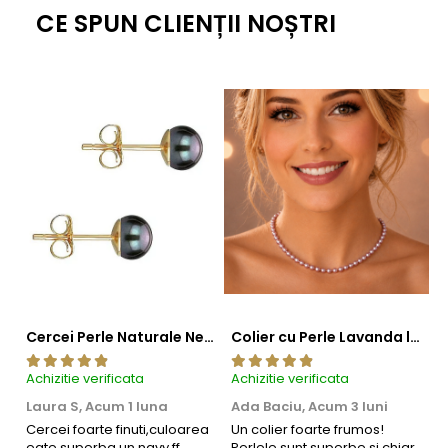
CE SPUN CLIENȚII NOȘTRI
Cercei Perle Naturale Negre 5-6 mm, Buton AAA, Aur 14K (aur 585), Tip Șurub | KASKADDA®
Colier cu Perle Lavanda la Baza Gatului, de 4-5 mm, Perle Rare, Calitate AAA+, Aur 14K | KASKADDA®
Achizitie verificata
Achizitie verificata
Ac
Laura S,
Acum 1 luna
Ada Baciu,
Acum 3 luni
M
4
Cercei foarte finuti,culoarea
Un colier foarte frumos!
eate superba un navy ff
Perlele sunt superbe si chiar
B