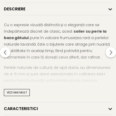
DESCRIERE
Cu o expresie vizuală distinctă și o eleganță care se
îndepărtează discret de clasic, acest
colier cu perle la
baza gâtului
pune în valoare frumusețea rară a perlelor
naturale lavandă. Este o bijuterie care atrage prin nuanță
și subtilitate în același timp, fiind potrivită pentru
momentele în care îți dorești ceva diferit, dar rafinat.
Perlele naturale de cultură, de apă dulce, au dimensiunea
de 4–5 mm și sunt atent selecționate în calitatea AAA+
pentru formă rotundă, uniformitate și luciu luminos.
Nuanța lavandă, ușor irizată, aduce un joc fin de reflexii și o
VEZI MAI MULT
profunzime aparte, oferind colierului o identitate vizuală
mai personală decât variantele clasice.
CARACTERISTICI
Așezat la baza gâtului, colierul cu perle mici urmărește