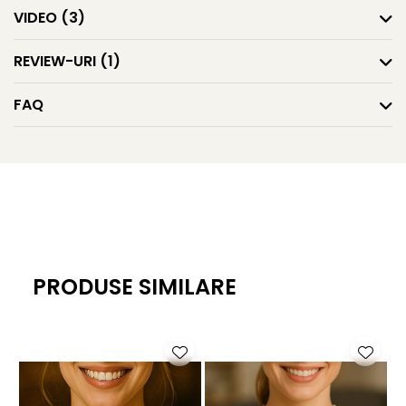
linia naturală a decolteului și creează un echilibru între
VIDEO
(3)
delicatețe și prezență. Tonul lavandă nu este nici intens,
nici neutru, ci se poziționează într-o zonă elegantă, ușor
REVIEW-URI
(1)
de remarcat, fără a deveni dominant. În combinație cu
aurul galben de 14K, culoarea capătă căldură și
FAQ
rafinament, fiind pusă în valoare într-un mod natural.
De ce să alegi perle de 4–5 mm?
Dimensiunea de 4–5 mm oferă colierului un echilibru ideal
între finețe și vizibilitate. Perlele sunt suficient de discrete
pentru purtare zilnică, dar suficient de prezente pentru a
evidenția nuanța lavandă. Este o alegere potrivită dacă îți
dorești un colier cu perle mici confortabil, ușor, dar care să
PRODUSE SIMILARE
transmită mai mult decât un model clasic.
Pentru cine este potrivit acest colier?
Acest colier cu perle la baza gâtului este potrivit pentru
femeile care își definesc stilul prin detalii diferite și bine