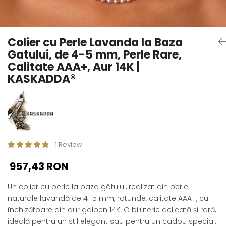
Seturi Perle cu Argint
Brățări cu Perle
Pandantive cu Perle
Colier cu Perle Lavanda la Baza
Brose cu Perle
Gatului, de 4-5 mm, Perle Rare,
Calitate AAA+, Aur 14K |
KASKADDA®
1 Review
957,43 RON
Un colier cu perle la baza gâtului, realizat din perle
naturale lavandă de 4–5 mm, rotunde, calitate AAA+, cu
închizătoare din aur galben 14K. O bijuterie delicată și rară,
ideală pentru un stil elegant sau pentru un cadou special.