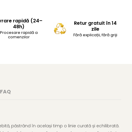
vrare rapidă (24–
Retur gratuit în 14
48h)
zile
Procesare rapidă a
Fără explicații, fără griji
comenzilor
FAQ
tă, păstrând în același timp o linie curată și echilibrată.