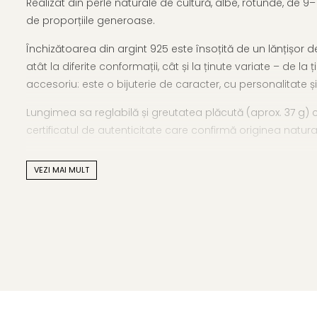
Realizat din perle naturale de cultură, albe, rotunde, de 9
de proporțiile generoase.
Închizătoarea din argint 925 este însoțită de un lănțișor de
atât la diferite conformații, cât și la ținute variate – de 
accesoriu: este o bijuterie de caracter, cu personalitate ș
Lungimea sa reglabilă și greutatea plăcută (aprox. 37 g) con
certificatul de autenticitate care confirmă originea natural
Poartă o bijuterie cu perle exact așa cum îți dorești – deli
VEZI MAI MULT
din
categoria principală coliere cu perle naturale
.
Caracteristici tehnice:
Tipul perlelor: Perle naturale de cultură, apă dulce
Mărimea perlelor: 9–10 mm
Forma perlelor: Rotunde