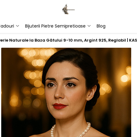
adouri
Bijuterii Pietre Semipretioase
Blog
Perle Naturale la Baza Gâtului 9-10 mm, Argint 925, Reglabil | K