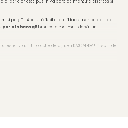
ald al perlelor este pus în valoare de montura discretă și
rului pe gât. Această flexibilitate îl face ușor de adaptat
u perle la baza gâtului
este mai mult decât un
l este livrat într-o cutie de bijuterii KASKADDA®, însoțit de
coliere cu perle la baza gâtului
, dar și bijuterii clasice