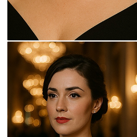
Seturi Perle cu Argint
Brățări cu Perle
Pandantive cu Perle
Brose cu Perle