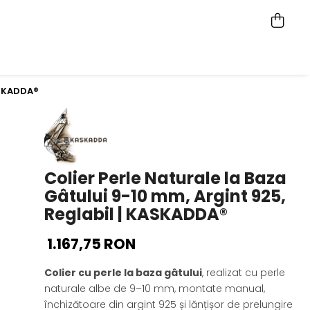
ASKADDA®
Colier Perle Naturale la Baza
Gâtului 9-10 mm, Argint 925,
Reglabil | KASKADDA®
1.167,75 RON
Colier cu perle la baza gâtului
, realizat cu perle
naturale albe de 9–10 mm, montate manual,
închizătoare din argint 925 și lănțișor de prelungire