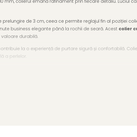
–10 mm, colierul emană rafinament prin fiecare detaliu. Luciul c
 prelungire de 3 cm, ceea ce permite reglajul fin al poziției colie
la ținute business elegante până la rochii de seară. Acest
colier c
i valoare durabilă.
tribuie la o experiență de purtare sigură și confortabilă. Colieru
ă a perlelor.
cată și aproape invizibilă. Vezi și alte modele din
subcategoria 