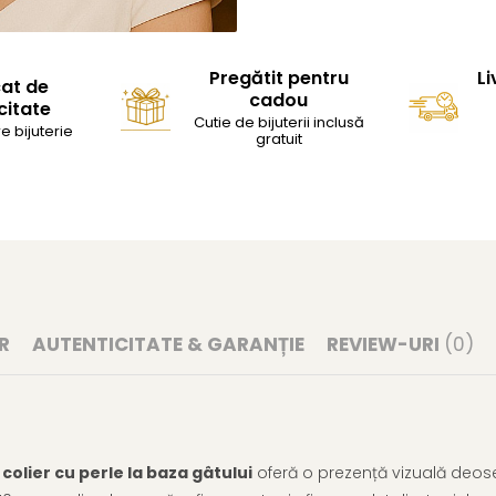
Pregătit pentru
Li
cat de
cadou
citate
Cutie de bijuterii inclusă
e bijuterie
gratuit
R
AUTENTICITATE & GARANȚIE
REVIEW-URI
(0)
t
colier cu perle la baza gâtului
oferă o prezență vizuală deosebi