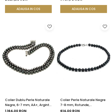
ADAUGA IN COS
ADAUGA IN COS
Colier Dublu Perle Naturale
Colier Perle Naturale Negre
Negre, 6-7 mm, AA+, Argint
7-8 mm, Rotunde,
925 | KASKADDA®
Închizătoare Argint 925 |
1.164,00 RON
614,00 RON