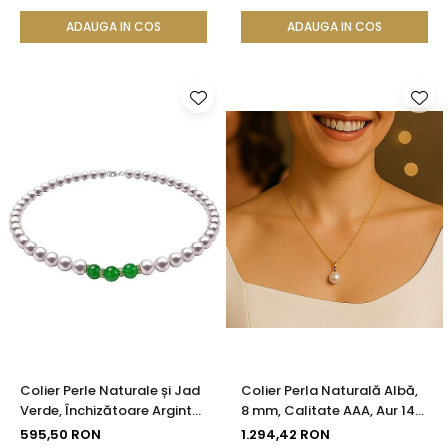
KASKADDA®
ADAUGA IN COS
ADAUGA IN COS
Colier Perle Naturale și Jad
Colier Perla Naturală Albă,
Verde, Închizătoare Argint
8 mm, Calitate AAA, Aur 14K
925 | KASKADDA®
(aur 585) | KASKADDA®
595,50 RON
1.294,42 RON