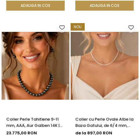
ADAUGA IN COS
ADAUGA IN COS
NOU
Colier Perle Tahitiene 9-11
Colier cu Perle Ovale Albe la
mm, AAA, Aur Galben 14K |
Baza Gatului, de 6/4 mm,
KASKADDA®
Calitate AAA, Aur 14K |
23.775,00 RON
de la 897,00 RON
KASKADDA®