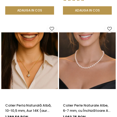
ADAUGA IN COS
ADAUGA IN COS
Colier Perla Naturală Albă,
Colier Perle Naturale Albe,
10-10,5 mm, Aur 14K (aur
6-7 mm, cu Închizătoare Aur
585) | KASKADDA®
14K (aur 585) | KASKADDA®
1.389,56 RON
1.063,75 RON