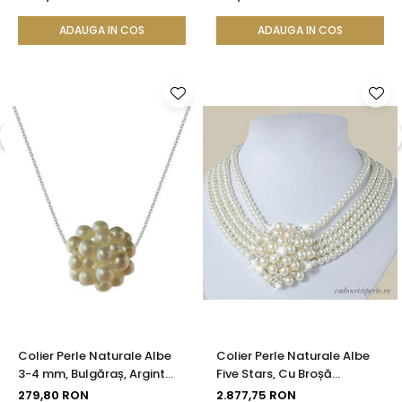
KASKADDA®
ADAUGA IN COS
ADAUGA IN COS
Colier Perle Naturale Albe
Colier Perle Naturale Albe
3-4 mm, Bulgăraș, Argint
Five Stars, Cu Broșă
925, Calitate AAA |
Detasabilă, Argint 925 |
279,80 RON
2.877,75 RON