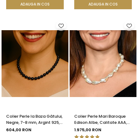
ADAUGA IN COS
ADAUGA IN COS
Colier Perle la Baza Gâtului,
Colier Perle Mari Baroque
Negre, 7-8 mm, Argint 925,
Edison Albe, Calitate AAA,
Reglabil | KASKADDA®
Aur 14K | KASKADDA®
604,00 RON
1.975,00 RON