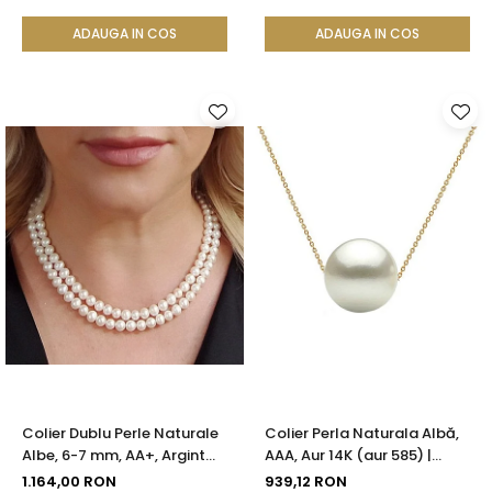
KASKADDA®
KASKADDA®
ADAUGA IN COS
ADAUGA IN COS
Colier Dublu Perle Naturale
Colier Perla Naturala Albă,
Albe, 6-7 mm, AA+, Argint
AAA, Aur 14K (aur 585) |
925 | KASKADDA®
KASKADDA®
1.164,00 RON
939,12 RON