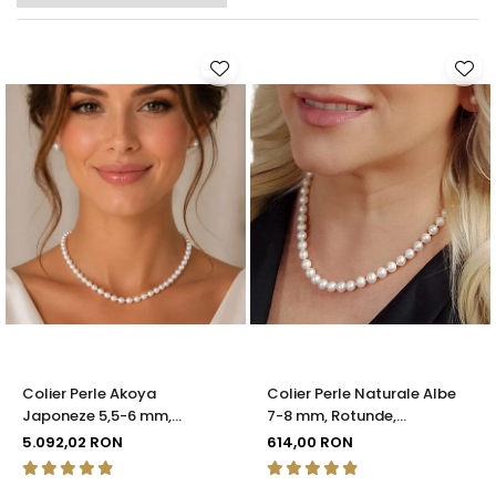
Colier Perle Akoya
Colier Perle Naturale Albe
Japoneze 5,5-6 mm,
7-8 mm, Rotunde,
Închizătoare Sferică Aur Alb
Închizătoare Argint 925 |
5.092,02 RON
614,00 RON
14K | KASKADDA®
KASKADDA®