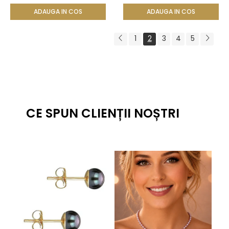
KASKADDA®
ADAUGA IN COS
ADAUGA IN COS
1
2
3
4
5
CE SPUN CLIENȚII NOȘTRI