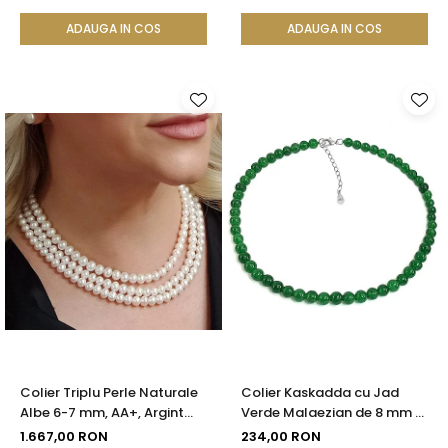
ADAUGA IN COS
ADAUGA IN COS
Colier Triplu Perle Naturale
Colier Kaskadda cu Jad
Albe 6-7 mm, AA+, Argint
Verde Malaezian de 8 mm si
925 | KASKADDA®
Inchizatoare din Argint |
1.667,00 RON
234,00 RON