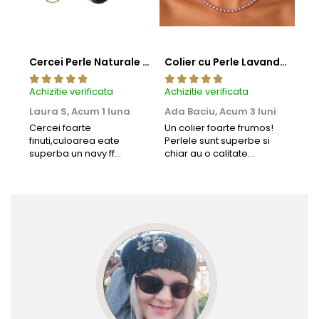
Cercei Perle Naturale Negre 5-6 mm, Buton AAA, Aur 14K (aur 585), Tip Șurub | KASKADDA®
Colier cu Perle Lavanda la Baza Gatului, de 4-5 mm, Perle Rare, Calitate AAA+, Aur 14K | KASKADDA®
Achizitie verificata
Achizitie verificata
Achi
Laura S,
Acum 1 luna
Ada Baciu,
Acum 3 luni
Mun
Acu
Cercei foarte
Un colier foarte frumos!
finuti,culoarea eate
Perlele sunt superbe si
Bun
superba un navy ff
chiar au o calitate
cu b
frumos.Lucrati bine,cu
extraordinara.
sup
siguranta am sa revin pt
deca
mai multe comenzi.❤️
Rec