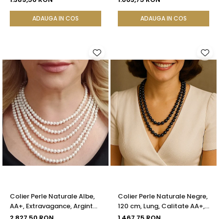
ADAUGA IN COS
ADAUGA IN COS
Colier Perle Naturale Albe,
Colier Perle Naturale Negre,
AA+, Extravagance, Argint
120 cm, Lung, Calitate AA+,
925 | KASKADDA®
Argint 925 | KASKADDA®
2.827,50 RON
1.467,75 RON