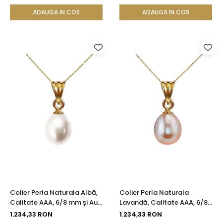
ADAUGA IN COS
ADAUGA IN COS
Colier Perla Naturala Albă,
Colier Perla Naturala
Calitate AAA, 6/8 mm și Aur
Lavandă, Calitate AAA, 6/8
14K (aur 585) | KASKADDA®
mm și Aur 14K (aur 585) |
1.234,33 RON
1.234,33 RON