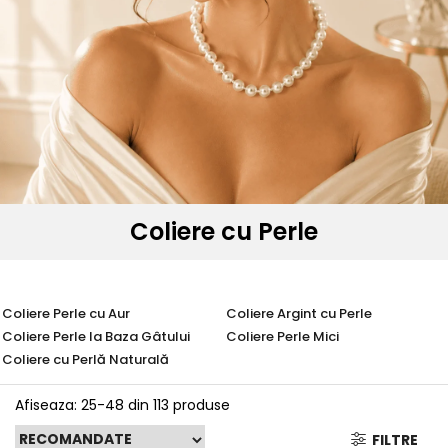
Seturi Perle cu Argint
Brățări cu Perle
Pandantive cu Perle
Brose cu Perle
Coliere cu Perle
Coliere Perle cu Aur
Coliere Argint cu Perle
Coliere Perle la Baza Gâtului
Coliere Perle Mici
Coliere cu Perlă Naturală
Afiseaza:
25-
48
din
113
produse
FILTRE