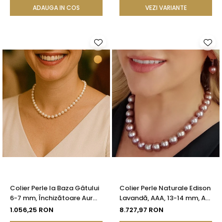
ADAUGA IN COS
VEZI VARIANTE
Colier Perle la Baza Gâtului
Colier Perle Naturale Edison
6-7 mm, Închizătoare Aur
Lavandă, AAA, 13-14 mm, Aur
14K | KASKADDA®
Alb 14K | KASKADDA®
1.056,25 RON
8.727,97 RON