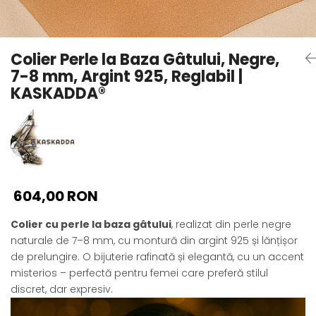
Seturi Perle cu Argint
Brățări cu Perle
Pandantive cu Perle
Colier Perle la Baza Gâtului, Negre,
Brose cu Perle
7-8 mm, Argint 925, Reglabil |
KASKADDA®
604,00 RON
Colier cu perle la baza gâtului
, realizat din perle negre
naturale de 7–8 mm, cu montură din argint 925 și lănțișor
de prelungire. O bijuterie rafinată și elegantă, cu un accent
misterios – perfectă pentru femei care preferă stilul
discret, dar expresiv.