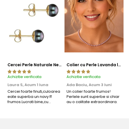
Cercei Perle Naturale Negre 5-6 mm, Buton AAA, Aur 14K (aur 585), Tip Șurub | KASKADDA®
Colier cu Perle Lavanda la Baza Gatului, de 4-5 mm, Perle Rare, Calitate AAA+, Aur 14K | KASKADDA®
Achizitie verificata
Achizitie verificata
Ac
Laura S,
Acum 1 luna
Ada Baciu,
Acum 3 luni
M
4
Cercei foarte finuti,culoarea
Un colier foarte frumos!
eate superba un navy ff
Perlele sunt superbe si chiar
B
frumos.Lucrati bine,cu
au o calitate extraordinara.
b
siguranta am sa revin pt mai
s
multe comenzi.❤️
d
R