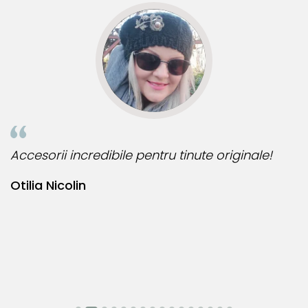
ute originale!
Bijuteria perfecta pentru ziua perf
Bianca Manea-Mocan