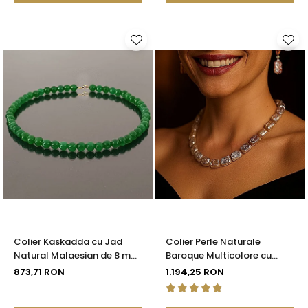
Colier Kaskadda cu Jad
Colier Perle Naturale
Natural Malaesian de 8 mm
Baroque Multicolore cu
si Inchizatoare de Aur de 14
Închizătoare Aur 14K (aur
873,71 RON
1.194,25 RON
karate | KASKADDA®
585) | KASKADDA®