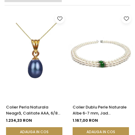
Colier Perla Naturala
Colier Dublu Perle Naturale
Neagră, Calitate AAA, 6/8
Albe 6-7 mm, Jad
mm si Aur 14k | KASKADDA®
Malaezian 8 mm, Argint 925|
1.234,33 RON
1.167,00 RON
KASKADDA®
ADAUGA IN COS
ADAUGA IN COS