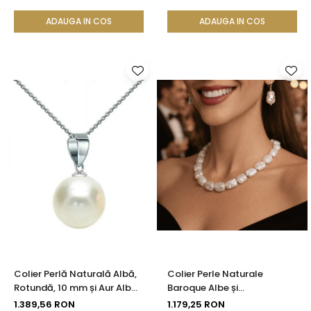
KASKADDA®
ADAUGA IN COS
ADAUGA IN COS
Colier Perlă Naturală Albă,
Colier Perle Naturale
Rotundă, 10 mm și Aur Alb
Baroque Albe și
14K (aur 585) | KASKADDA®
Închizătoare Aur 14K (aur
1.389,56 RON
1.179,25 RON