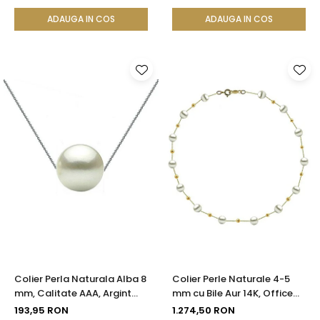
KASKADDA®
Filigranată | KASKADDA®
ADAUGA IN COS
ADAUGA IN COS
Colier Perla Naturala Alba 8
Colier Perle Naturale 4-5
mm, Calitate AAA, Argint
mm cu Bile Aur 14K, Office
925 | KASKADDA®
Elegant | KASKADDA®
193,95 RON
1.274,50 RON