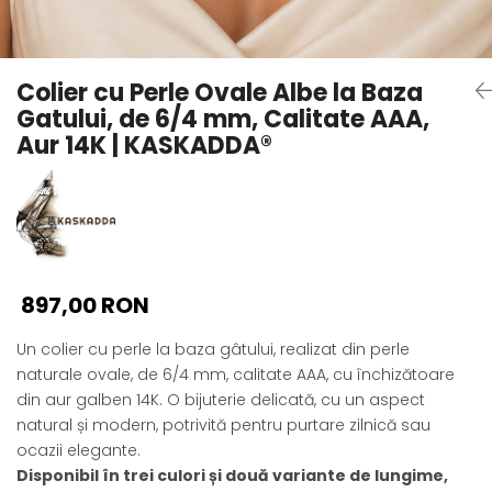
Seturi Perle cu Argint
Brățări cu Perle
Pandantive cu Perle
Colier cu Perle Ovale Albe la Baza
Brose cu Perle
Gatului, de 6/4 mm, Calitate AAA,
Aur 14K | KASKADDA®
897,00 RON
Un colier cu perle la baza gâtului, realizat din perle
naturale ovale, de 6/4 mm, calitate AAA, cu închizătoare
din aur galben 14K. O bijuterie delicată, cu un aspect
natural și modern, potrivită pentru purtare zilnică sau
ocazii elegante.
Disponibil în trei culori și două variante de lungime,