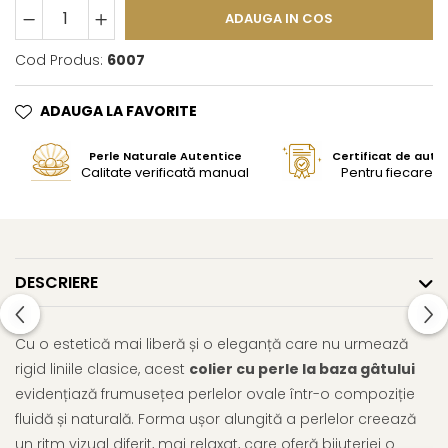
ADAUGA IN COS
Cod Produs:
6007
ADAUGA LA FAVORITE
Perle Naturale Autentice
Certificat de aute
Calitate verificată manual
Pentru fiecare bi
DESCRIERE
Cu o estetică mai liberă și o eleganță care nu urmează
rigid liniile clasice, acest
colier cu perle la baza gâtului
evidențiază frumusețea perlelor ovale într-o compoziție
fluidă și naturală. Forma ușor alungită a perlelor creează
un ritm vizual diferit, mai relaxat, care oferă bijuteriei o