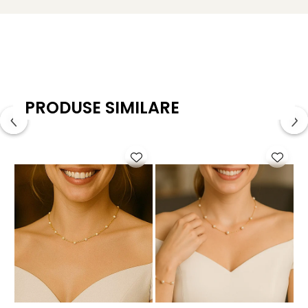
Tipul perlei: perlă naturală de cultură, de apă dulce
Calitate perlă: AAA
Mărimea perlei: 8 mm
Forma perlei: rotundă
PRODUSE SIMILARE
Lustrul perlei: de calitate înaltă
Metal colier: aur 14K (aur 585)
Lungime colier: 45 cm
Greutate: aproximativ 1.60 g
Ambalare: cutie pentru bijuterii inclusă
KASKADDA®
este un brand european de bijuterii premium,
cu marcă înregistrată în 27 de țări. Toate produsele sunt
realizate din perle naturale de cultură, selectate manual,