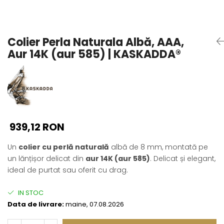
Seturi Perle cu Argint
Brățări cu Perle
Pandantive cu Perle
Colier Perla Naturala Albă, AAA,
Brose cu Perle
Aur 14K (aur 585) | KASKADDA®
939,12 RON
Un
colier cu perlă naturală
albă de 8 mm, montată pe
un lănțișor delicat din
aur 14K (aur 585)
. Delicat și elegant,
ideal de purtat sau oferit cu drag.
IN STOC
Data de livrare:
maine, 07.08.2026