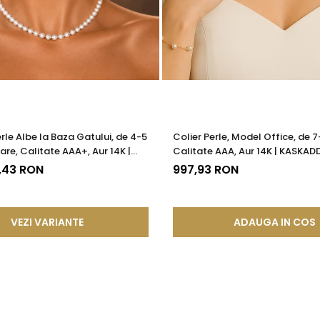
erle Albe la Baza Gatului, de 4-5
Colier Perle, Model Office, de 
are, Calitate AAA+, Aur 14K |
Calitate AAA, Aur 14K | KASKAD
®
7,43 RON
997,93 RON
VEZI VARIANTE
ADAUGA IN COS