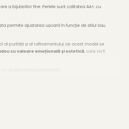
 bijuteriilor fine. Perlele sunt calitatea AA+, cu
sta permite ajustarea ușoară în funcție de stilul sau
 al purității și al rafinamentului, iar acest model se
dou cu valoare emoțională și estetică
, care va fi
are nu se demodează niciodată.
erele cu perle
pentru a găsi exact ceea ce ți se