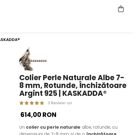
 KASKADDA®
Colier Perle Naturale Albe 7-
8 mm, Rotunde, Închizătoare
Argint 925 | KASKADDA®
3 Review-uri
614,00 RON
Un
colier cu perle naturale
albe, rotunde, cu
dimensiuni de 7–8 mm, si de o
închizătoare