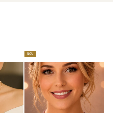
NOU
zate din perle naturale de cultură, selectate manual,
te care atestă proveniența naturală a perlelor.
un strop de lumină personală.
o
brățară
și
cercei cu perle
din aceeași colecție.