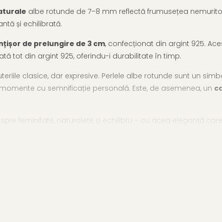
naturale
albe rotunde de 7–8 mm reflectă frumusețea nemuritoare a
ntă și echilibrată.
nțișor de prelungire de 3 cm
, confecționat din argint 925. Ace
ată tot din argint 925, oferindu-i durabilitate în timp.
eriile clasice, dar expresive. Perlele albe rotunde sunt un simbol
în momente cu semnificație personală. Este, de asemenea, un
ca
espre feminitate, naturalețe și echilibru – cu acea eleganță c
ategoria coliere argint cu perle
, sau explorează
toate coli