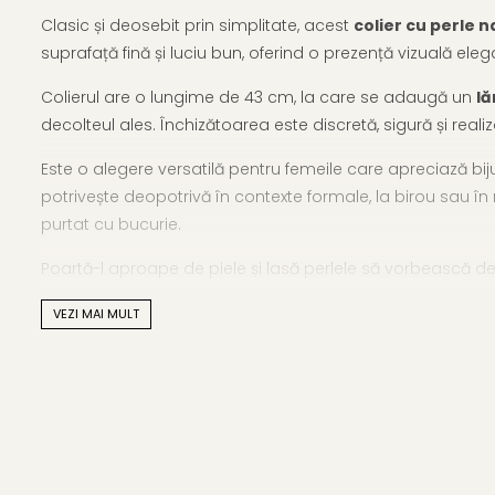
Clasic și deosebit prin simplitate, acest
colier cu perle 
suprafață fină și luciu bun, oferind o prezență vizuală elega
Colierul are o lungime de 43 cm, la care se adaugă un
lă
decolteul ales. Închizătoarea este discretă, sigură și realiz
Este o alegere versatilă pentru femeile care apreciază bijut
potrivește deopotrivă în contexte formale, la birou sau 
purtat cu bucurie.
Poartă-l aproape de piele și lasă perlele să vorbească d
Fiecare colier are propria energie – vezi mai multe în
subc
VEZI MAI MULT
potrivește.
Caracteristici tehnice
Tipul perlelor: perle naturale de cultură, de apă dulce
Material: perle naturale albe, calitate AA+ și argint 925