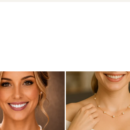
cu marcă înregistrată în 27 de țări. Toate produsele sunt reali
cu perle este însoțită de un certificat de garanție și autenticita
a perlelor naturale în fiecare zi – cu simplitate, rafinament și 
 și simplu să te simți minunat, poți completa acest colier cu 