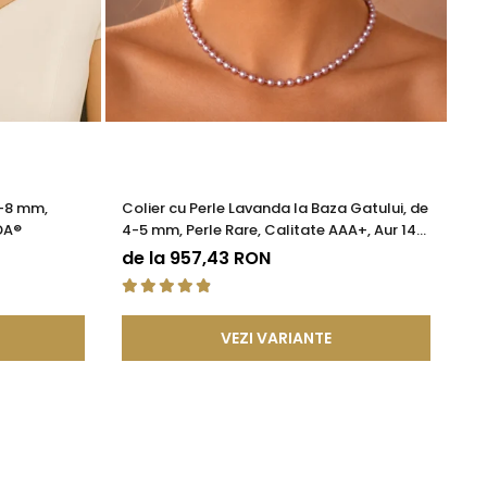
7-8 mm,
Colier cu Perle Lavanda la Baza Gatului, de
Co
DA®
4-5 mm, Perle Rare, Calitate AAA+, Aur 14K
În
| KASKADDA®
KA
de la 957,43 RON
1.
VEZI VARIANTE