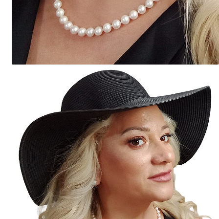
Seturi Perle cu Argint
Brățări cu Perle
Pandantive cu Perle
Brose cu Perle