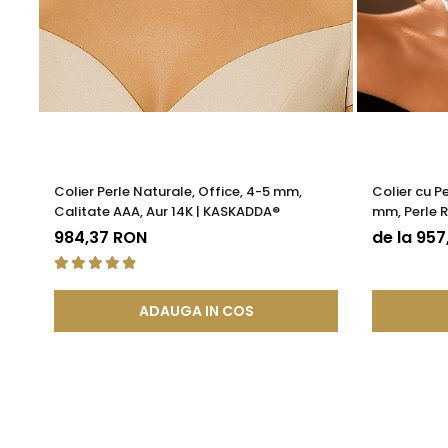
Colier Perle Naturale, Office, 4-5 mm,
Colier cu P
Calitate AAA, Aur 14K | KASKADDA®
mm, Perle R
KASKADDA
984,37 RON
de la 95
ADAUGA IN COS