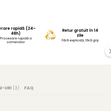
vrare rapidă (24–
Retur gratuit în 14
48h)
zile
Procesare rapidă a
Fără explicații, fără griji
comenzilor
W-URI
(3)
FAQ