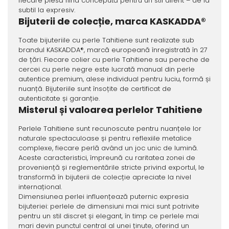
fiecare piesă fiind concepută pentru un stil diferit – de la
subtil la expresiv.
Bijuterii de colecție, marca KASKADDA®
Toate bijuteriile cu perle Tahitiene sunt realizate sub
brandul KASKADDA®, marcă europeană înregistrată în 27
de țări. Fiecare colier cu perle Tahitiene sau pereche de
cercei cu perle negre este lucrată manual din perle
autentice premium, alese individual pentru luciu, formă și
nuanță. Bijuteriile sunt însoțite de certificat de
autenticitate și garanție.
Misterul și valoarea perlelor Tahitiene
Perlele Tahitiene sunt recunoscute pentru nuanțele lor
naturale spectaculoase și pentru reflexiile metalice
complexe, fiecare perlă având un joc unic de lumină.
Aceste caracteristici, împreună cu raritatea zonei de
proveniență și reglementările stricte privind exportul, le
transformă în bijuterii de colecție apreciate la nivel
internațional.
Dimensiunea perlei influențează puternic expresia
bijuteriei: perlele de dimensiuni mai mici sunt potrivite
pentru un stil discret și elegant, în timp ce perlele mai
mari devin punctul central al unei ținute, oferind un