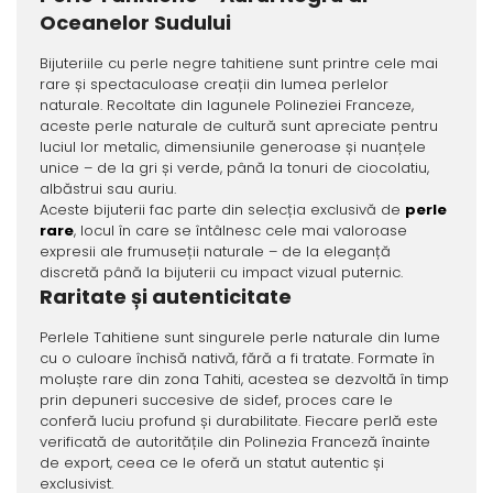
Oceanelor Sudului
Bijuteriile cu perle negre tahitiene sunt printre cele mai
rare și spectaculoase creații din lumea perlelor
naturale. Recoltate din lagunele Polineziei Franceze,
aceste perle naturale de cultură sunt apreciate pentru
luciul lor metalic, dimensiunile generoase și nuanțele
unice – de la gri și verde, până la tonuri de ciocolatiu,
albăstrui sau auriu.
Aceste bijuterii fac parte din selecția exclusivă de
perle
rare
, locul în care se întâlnesc cele mai valoroase
expresii ale frumuseții naturale – de la eleganță
discretă până la bijuterii cu impact vizual puternic.
Raritate și autenticitate
Perlele Tahitiene sunt singurele perle naturale din lume
cu o culoare închisă nativă, fără a fi tratate. Formate în
moluște rare din zona Tahiti, acestea se dezvoltă în timp
prin depuneri succesive de sidef, proces care le
conferă luciu profund și durabilitate. Fiecare perlă este
verificată de autoritățile din Polinezia Franceză înainte
de export, ceea ce le oferă un statut autentic și
exclusivist.