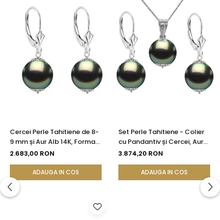
Cercei Perle Tahitiene de 8-
Set Perle Tahitiene - Colier
9 mm și Aur Alb 14K, Forma
cu Pandantiv și Cercei, Aur
Rotundă | KASKADDA®
Alb 14K, Perle Rotunde 8-9
2.683,00 RON
3.874,20 RON
mm, Calitate AAA |
KASKADDA®
ADAUGA IN COS
ADAUGA IN COS