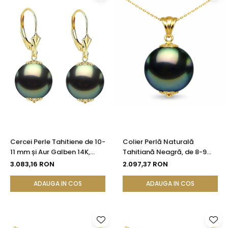
Cercei Perle Tahitiene de 10-
Colier Perlă Naturală
11 mm și Aur Galben 14K,
Tahitiană Neagră, de 8-9
Forma Rotundă |
mm, AAA, Aur Galben 14K cu
3.083,16 RON
2.097,37 RON
KASKADDA®
Pandantiv | KASKADDA®
ADAUGA IN COS
ADAUGA IN COS