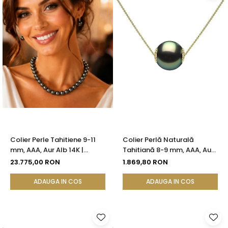
Colier Perle Tahitiene 9-11
Colier Perlă Naturală
mm, AAA, Aur Alb 14K |
Tahitiană 8-9 mm, AAA, Aur
KASKADDA®
Galben 14K | KASKADDA®
23.775,00 RON
1.869,80 RON
ADAUGA IN COS
ADAUGA IN COS