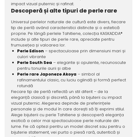
impact vizual puternic și rafinat.
Descoperă și alte tipuri de perle rare
Universul perlelor naturale de cultură este divers, fiecare
tip de perlă având caracteristici distincte și o estetică
proprie. Pe lângă perlele Tahitiene, colecția KASKADDA®
include și alte tipuri de perle rare, apreciate pentru
frumusețea și valoarea lor.
Perle Edison
– spectaculoase prin dimensiuni mari și
culori vibrante
Perle South Sea
– elegante și opulente, recunoscute
pentru tonurile aurii și albe
Perle rare Japoneze Akoya
– simbol al
rafinamentului clasic, cu luciu oglindă și formă perfect
rotundă
Fiecare tip de perlă reflectă un stil diferit – de la
eleganță clasică și discretă, până la bijuterii cu impact
vizual puternic. Alegerea depinde de preferințele
personale și de modul în care dorești să îți exprimi stilul.
Alege bijuterii cu perle Tahitiene și descoperă eleganța
exotică a celor mai spectaculoase perle naturale din
lume. Fie că optezi pentru un model discret sau pentru o
bijuterie statement, vei purta o piesă rară, autentică și