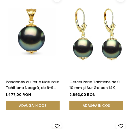
Pandantiv cu Perla Naturala
Cercei Perle Tahitiene de 9-
Tahitiana Neagră, de 8-9
10 mm și Aur Galben 14K,
mm si Aur de 14k
Forma Rotundă |
1.477,00 RON
2.893,00 RON
KASKADDA®
ADAUGA IN COS
ADAUGA IN COS