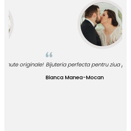
le!
Bijuteria perfecta pentru ziua perfecta!
O b
ata
Bianca Manea-Mocan
oca
Nic