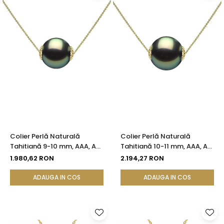
Colier Perlă Naturală
Colier Perlă Naturală
Tahitiană 9-10 mm, AAA, Aur
Tahitiană 10-11 mm, AAA, Aur
Galben 14K | KASKADDA®
Galben 14K | KASKADDA®
1.980,62 RON
2.194,27 RON
ADAUGA IN COS
ADAUGA IN COS