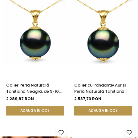
Colier Perlă Naturală
Colier cu Pandantiv Aur si
Tahitiană Neagră, de 9-10
Perlă Naturală Tahitiană
mm, Calitate AAA, Aur
Neagră, de 10-11 mm, AAA,
2.289,87 RON
2.537,73 RON
Galben 14K cu Pandantiv |
Aur Galben 14K cu
KASKADDA®
Pandantiv | KASKADDA®
ADAUGA IN COS
ADAUGA IN COS