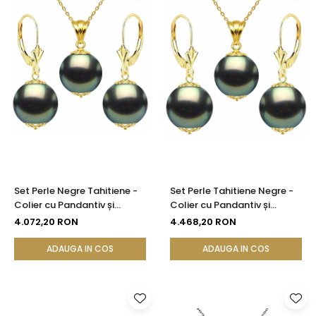
Set Perle Negre Tahitiene -
Set Perle Tahitiene Negre -
Colier cu Pandantiv și
Colier cu Pandantiv și
Cercei, Aur Galben 14K, Perle
Cercei, Aur Galben 14K, Perle
4.072,20 RON
4.468,20 RON
Rotunde 9-10 mm, Calitate
Rotunde 10-11 mm, Calitate
AAA | KASKADDA®
AAA | KASKADDA®
ADAUGA IN COS
ADAUGA IN COS