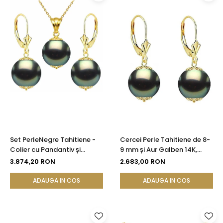
Set PerleNegre Tahitiene -
Cercei Perle Tahitiene de 8-
Colier cu Pandantiv și
9 mm și Aur Galben 14K,
Cercei, Aur Galben 14K, Perle
Forma Rotundă |
3.874,20 RON
2.683,00 RON
Naturale 8-9 mm, Calitate
KASKADDA®
AAA | KASKADDA®
ADAUGA IN COS
ADAUGA IN COS