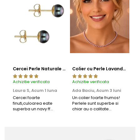
Cercei Perle Naturale Negre 5-6 mm, Buton AAA, Aur 14K (aur 585), Tip Șurub | KASKADDA®
Colier cu Perle Lavanda la Baza Gatului, de 4-5 mm, Perle Rare, Calitate AAA+, Aur 14K | KASKADDA®
Achizitie verificata
Achizitie verificata
Achi
Laura S,
Acum 1 luna
Ada Baciu,
Acum 3 luni
Mun
Acu
Cercei foarte
Un colier foarte frumos!
finuti,culoarea eate
Perlele sunt superbe si
Bun
superba un navy ff
chiar au o calitate
cu b
frumos.Lucrati bine,cu
extraordinara.
sup
siguranta am sa revin pt
deca
mai multe comenzi.❤️
Rec