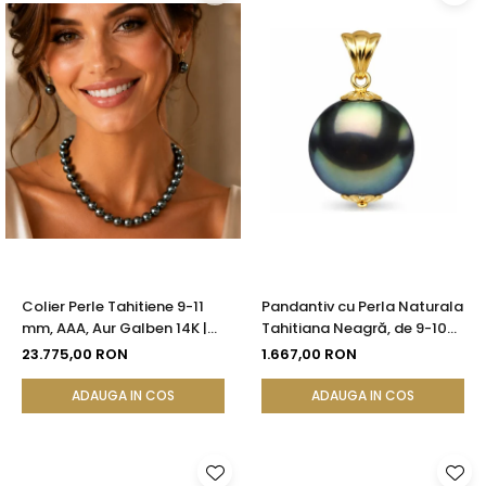
Colier Perle Tahitiene 9-11
Pandantiv cu Perla Naturala
mm, AAA, Aur Galben 14K |
Tahitiana Neagră, de 9-10
KASKADDA®
mm si Aur de 14k
23.775,00 RON
1.667,00 RON
ADAUGA IN COS
ADAUGA IN COS