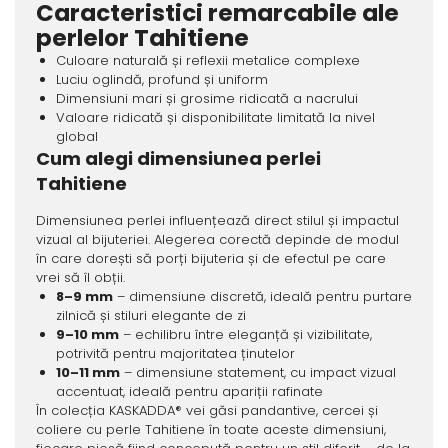
Caracteristici remarcabile ale
perlelor Tahitiene
Culoare naturală și reflexii metalice complexe
Luciu oglindă, profund și uniform
Dimensiuni mari și grosime ridicată a nacrului
Valoare ridicată și disponibilitate limitată la nivel
global
Cum alegi dimensiunea perlei
Tahitiene
Dimensiunea perlei influențează direct stilul și impactul
vizual al bijuteriei. Alegerea corectă depinde de modul
în care dorești să porți bijuteria și de efectul pe care
vrei să îl obții.
8–9 mm
– dimensiune discretă, ideală pentru purtare
zilnică și stiluri elegante de zi
9–10 mm
– echilibru între eleganță și vizibilitate,
potrivită pentru majoritatea ținutelor
10–11 mm
– dimensiune statement, cu impact vizual
accentuat, ideală pentru apariții rafinate
În colecția KASKADDA® vei găsi pandantive, cercei și
coliere cu perle Tahitiene în toate aceste dimensiuni,