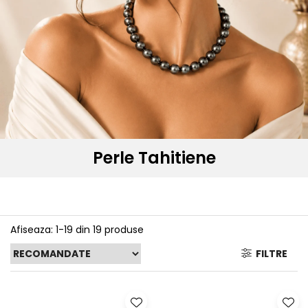
Seturi Perle cu Argint
Brățări cu Perle
Pandantive cu Perle
Brose cu Perle
Perle Tahitiene
Afiseaza:
1-
19
din
19
produse
FILTRE