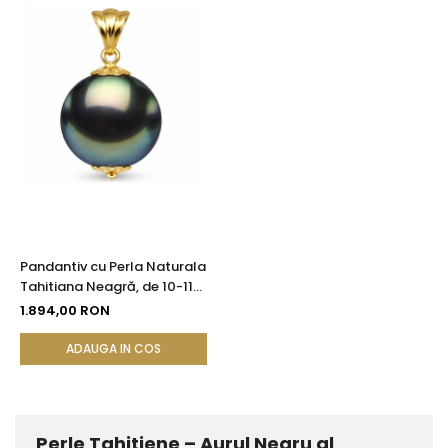
Pandantiv cu Perla Naturala
Tahitiana Neagră, de 10-11
mm si Aur Galben de 14k
1.894,00 RON
ADAUGA IN COS
Perle Tahitiene – Aurul Negru al