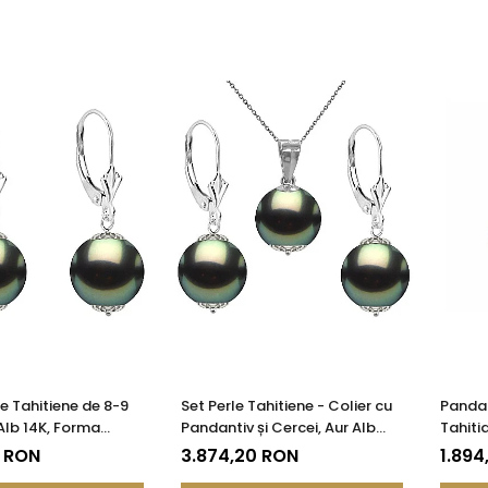
le Tahitiene de 8-9
Set Perle Tahitiene - Colier cu
Pandan
Alb 14K, Forma
Pandantiv și Cercei, Aur Alb
Tahiti
 KASKADDA®
14K, Perle Rotunde 8-9 mm,
si Aur
0 RON
3.874,20 RON
1.894
Calitate AAA | KASKADDA®