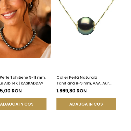
 Perle Tahitiene 9-11 mm,
Colier Perlă Naturală
ur Alb 14K | KASKADDA®
Tahitiană 8-9 mm, AAA, Aur
Galben 14K | KASKADDA®
75,00 RON
1.869,80 RON
ADAUGA IN COS
ADAUGA IN COS