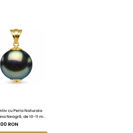
tiv cu Perla Naturala
ana Neagră, de 10-11 mm
 Galben de 14k
,00 RON