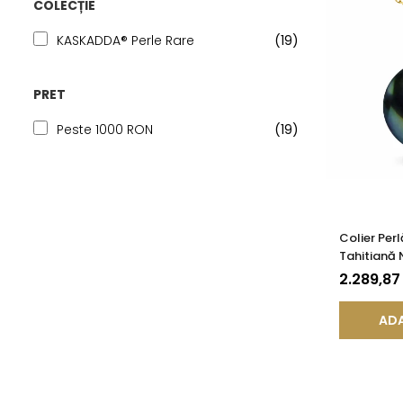
COLECȚIE
KASKADDA® Perle Rare
(19)
PRET
Peste 1000 RON
(19)
Colier Per
Tahitiană 
Calitate A
2.289,87
cu Pandan
ADA