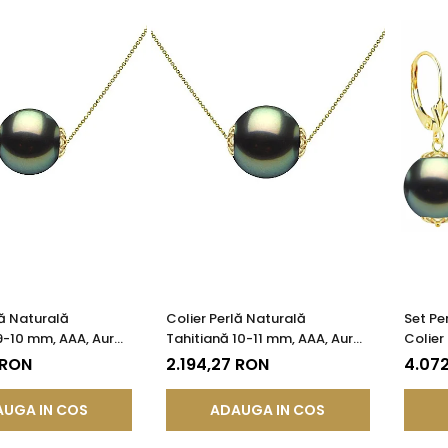
lă Naturală
Colier Perlă Naturală
Set Pe
9-10 mm, AAA, Aur
Tahitiană 10-11 mm, AAA, Aur
Colier
K | KASKADDA®
Galben 14K | KASKADDA®
Aur Ga
 RON
2.194,27 RON
4.07
9-10 m
KASKA
UGA IN COS
ADAUGA IN COS