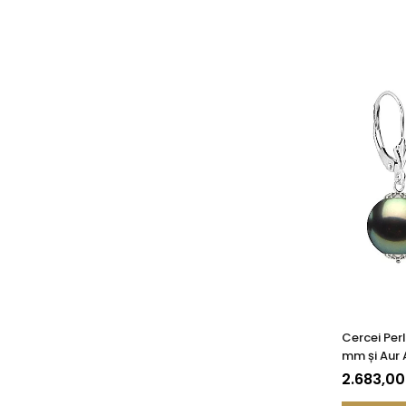
Cercei Per
mm și Aur 
Rotundă |
2.683,0