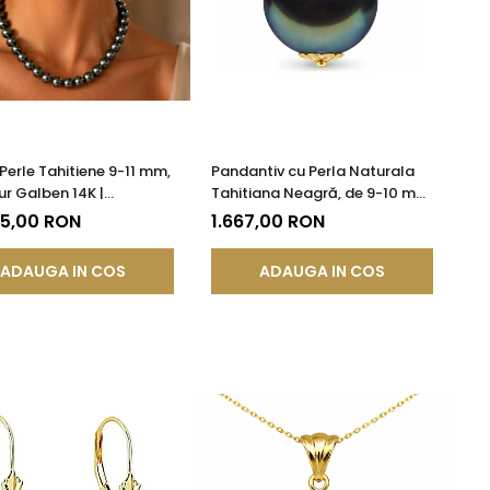
 Perle Tahitiene 9-11 mm,
Pandantiv cu Perla Naturala
ur Galben 14K |
Tahitiana Neagră, de 9-10 mm
DDA®
si Aur de 14k
75,00 RON
1.667,00 RON
ADAUGA IN COS
ADAUGA IN COS