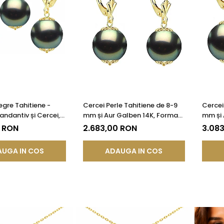
egre Tahitiene -
Cercei Perle Tahitiene de 8-9
Cercei 
andantiv și Cercei,
mm și Aur Galben 14K, Forma
mm și 
 14K, Perle Naturale
Rotundă | KASKADDA®
Rotun
0 RON
2.683,00 RON
3.083
litate AAA |
®
UGA IN COS
ADAUGA IN COS