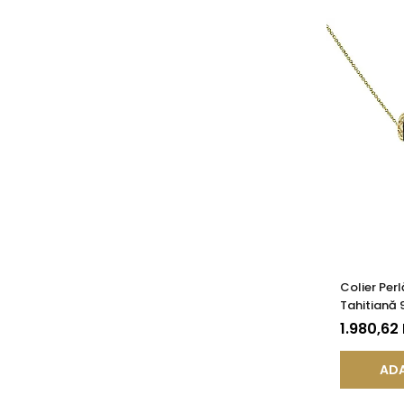
Colier Per
Tahitiană 
Galben 14
1.980,62
ADA