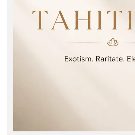
Seturi Perle cu Argint
Brățări cu Perle
Pandantive cu Perle
Brose cu Perle