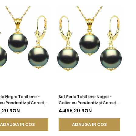
rle Negre Tahitiene -
Set Perle Tahitiene Negre -
 cu Pandantiv și Cercei,
Colier cu Pandantiv și Cercei,
lben 14K, Perle Rotunde
Aur Galben 14K, Perle Rotunde
2,20 RON
4.468,20 RON
m, Calitate AAA |
10-11 mm, Calitate AAA |
DDA®
KASKADDA®
ADAUGA IN COS
ADAUGA IN COS