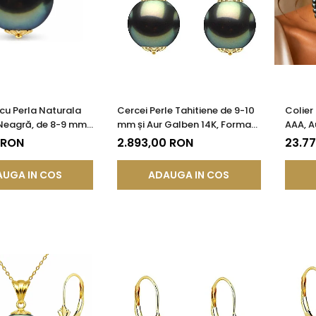
cu Perla Naturala
Cercei Perle Tahitiene de 9-10
Colier
 Neagră, de 8-9 mm
mm și Aur Galben 14K, Forma
AAA, A
4k
Rotundă | KASKADDA®
KASKA
 RON
2.893,00 RON
23.7
UGA IN COS
ADAUGA IN COS