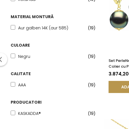
MATERIAL MONTURĂ
Aur galben 14K (aur 585)
(19)
CULOARE
Negru
(19)
Set PerleN
Colier cu P
Aur Galben
3.874,2
CALITATE
8-9 mm, Ca
KASKADDA
AAA
(19)
ADA
PRODUCATORI
KASKADDA®
(19)