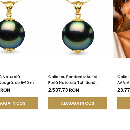
lă Naturală
Colier cu Pandantiv Aur si
Colier
Neagră, de 9-10 mm,
Perlă Naturală Tahitiană
AAA, A
AA, Aur Galben 14K
Neagră, de 10-11 mm, AAA, Aur
 RON
2.537,73 RON
23.7
tiv | KASKADDA®
Galben 14K cu Pandantiv |
KASKADDA®
UGA IN COS
ADAUGA IN COS