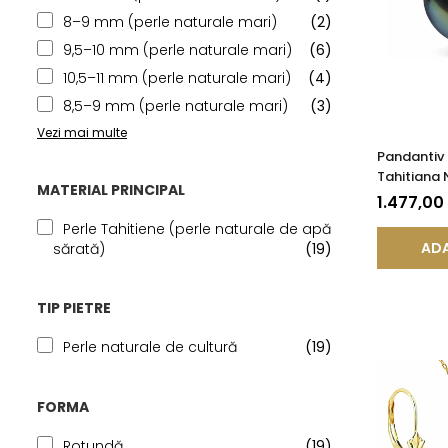
8–9 mm (perle naturale mari)
(2)
9,5–10 mm (perle naturale mari)
(6)
10,5–11 mm (perle naturale mari)
(4)
8,5–9 mm (perle naturale mari)
(3)
Vezi mai multe
Pandantiv 
Tahitiana
MATERIAL PRINCIPAL
si Aur de 1
1.477,00
Perle Tahitiene (perle naturale de apă
ADA
sărată)
(19)
TIP PIETRE
Perle naturale de cultură
(19)
FORMA
Rotundă
(19)