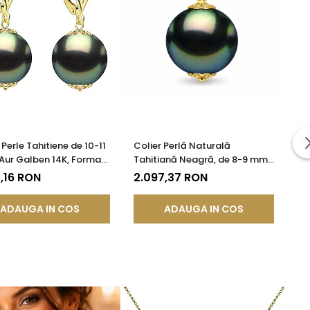
Perle Tahitiene de 10-11
Colier Perlă Naturală
Aur Galben 14K, Forma
Tahitiană Neagră, de 8-9 mm,
dă | KASKADDA®
AAA, Aur Galben 14K cu
,16 RON
2.097,37 RON
Pandantiv | KASKADDA®
ADAUGA IN COS
ADAUGA IN COS