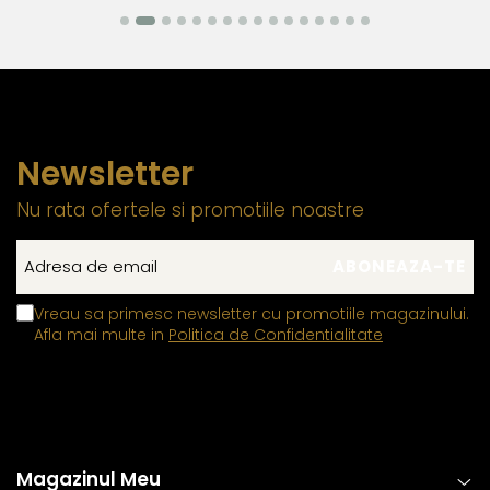
mentinandu-si elasticitatea in timp.
Tortitele cerceilor din aur si argint, care dispun de
mecanisme de deschidere si inchidere
, includ in
structura lor un mic arc sau o tija metalica realizata
dintr-un aliaj metalic comun, special ales pentru a
asigura flexibilitatea si siguranta mecanismului. Acest
Newsletter
element previne uzura prematura si contribuie la
Nu rata ofertele si promotiile noastre
mentinerea unei fixari stabile.
Zalele duble din aur si argint
, utilizate pentru
prinderea sigura a inchizatorilor si altor elemente ale
bijuteriilor, contin in structura lor un aliaj metalic comun,
Vreau sa primesc newsletter cu promotiile magazinului.
special ales pentru a fi mai rezistent decat in mod
Afla mai multe in
Politica de Confidentialitate
normal. Aceasta compozitie confera o durabilitate
sporita, reducand riscul de desfacere accidentala si
asigurand o fixare sigura si de lunga durata.
Aceasta metoda de fabricatie ofera un echilibru perfect intre
estetica, functionalitate si rezistenta, permitand bijuteriilor sa isi
Magazinul Meu