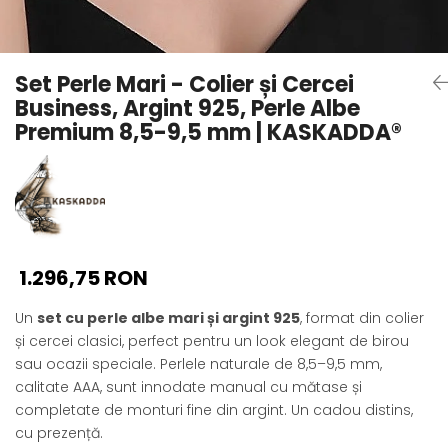
Seturi Perle cu Argint
Brățări cu Perle
Pandantive cu Perle
Set Perle Mari - Colier și Cercei
Brose cu Perle
Business, Argint 925, Perle Albe
Premium 8,5-9,5 mm | KASKADDA®
1.296,75 RON
Un
set cu perle albe mari și argint 925
, format din colier
și cercei clasici, perfect pentru un look elegant de birou
sau ocazii speciale. Perlele naturale de 8,5–9,5 mm,
calitate AAA, sunt innodate manual cu mătase și
completate de monturi fine din argint. Un cadou distins,
cu prezență.