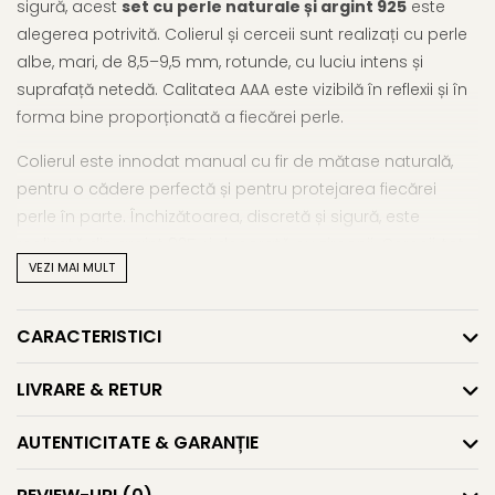
sigură, acest
set cu perle naturale și argint 925
este
alegerea potrivită. Colierul și cerceii sunt realizați cu perle
albe, mari, de 8,5–9,5 mm, rotunde, cu luciu intens și
suprafață netedă. Calitatea AAA este vizibilă în reflexii și în
forma bine proporționată a fiecărei perle.
Colierul este innodat manual cu fir de mătase naturală,
pentru o cădere perfectă și pentru protejarea fiecărei
perle în parte. Închizătoarea, discretă și sigură, este
realizată din argint 925 și decorată cu zirconii. Cerceii, tot
VEZI MAI MULT
din argint 925, au sistem de prindere închis, fiind lucrați în
armonie cu designul clasic al colierului.
CARACTERISTICI
Un astfel de
set cu perle naturale mari
este o bijuterie
versatilă – destul de subtilă pentru o zi de birou, dar
LIVRARE & RETUR
suficient de rafinată pentru o întâlnire elegantă sau un
eveniment special. Este o alegere care vorbește despre
AUTENTICITATE & GARANȚIE
profesionalism, bun gust și feminitate echilibrată.